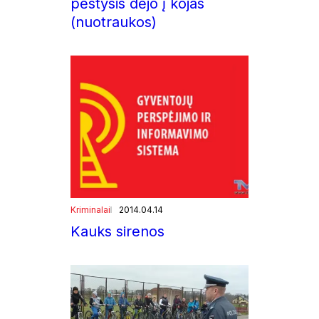
pėstysis dėjo į kojas
(nuotraukos)
Kriminalai
2014.04.14
Kauks sirenos