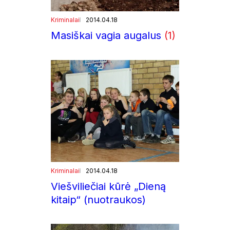
Kriminalai
2014.04.18
Masiškai vagia augalus
(1)
Kriminalai
2014.04.18
Viešviliečiai kūrė „Dieną
kitaip“ (nuotraukos)