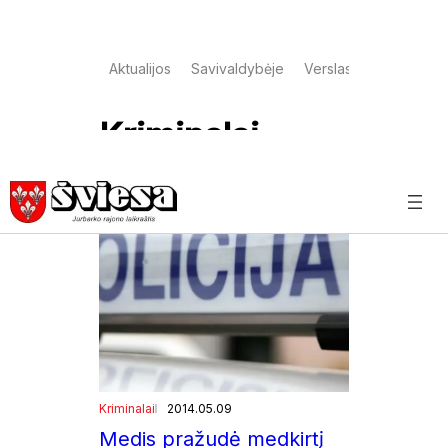
Aktualijos
Savivaldybėje
Verslas
Kultūra
K
Kriminalai
Kriminalai
2014.05.09
Medis pražudė medkirtį