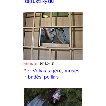
išsisukti kyšiu
Kriminalai
2014.04.21
Per Velykas gėrė, mušėsi
ir badėsi peiliais