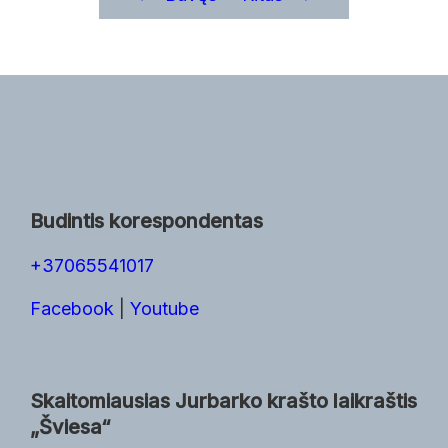
Budintis korespondentas
+37065541017
Facebook
|
Youtube
Skaitomiausias Jurbarko krašto laikraštis
„Šviesa“