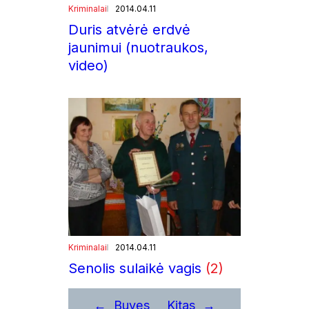
Kriminalai
2014.04.11
Duris atvėrė erdvė
jaunimui (nuotraukos,
video)
Kriminalai
2014.04.11
Senolis sulaikė vagis
(2)
←
Buvęs
Kitas
→