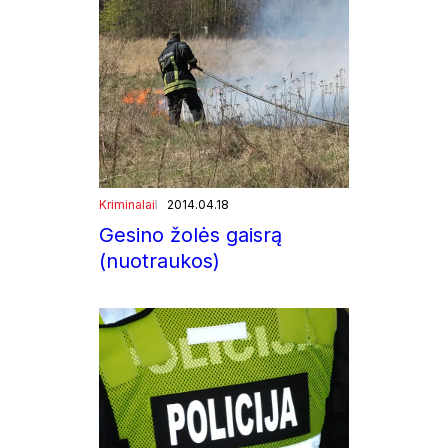
Kriminalai
2014.04.18
Gesino žolės gaisrą
(nuotraukos)