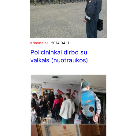
Kriminalai
2014.04.11
Policininkai dirbo su
vaikais (nuotraukos)