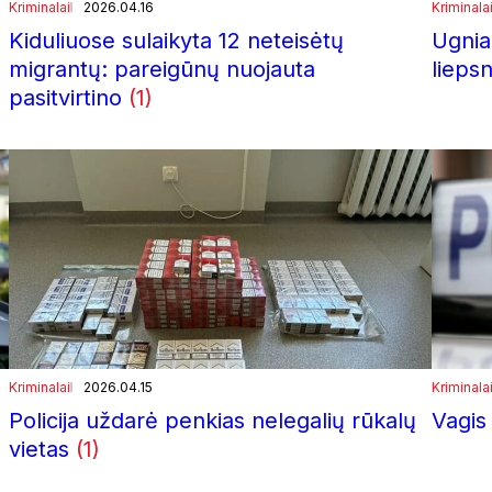
Kriminalai
2026.04.16
Kriminala
Kiduliuose sulaikyta 12 neteisėtų
Ugnia
migrantų: pareigūnų nuojauta
liepsn
pasitvirtino
(1)
Kriminalai
2026.04.15
Kriminala
Policija uždarė penkias nelegalių rūkalų
Vagis 
vietas
(1)