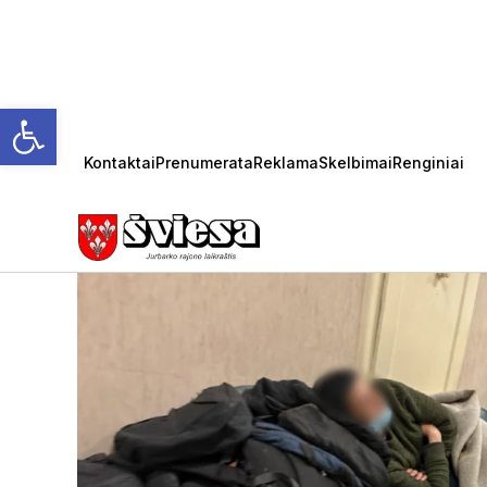
Open toolbar
Kontaktai
Prenumerata
Reklama
Skelbimai
Renginiai
Kriminalai