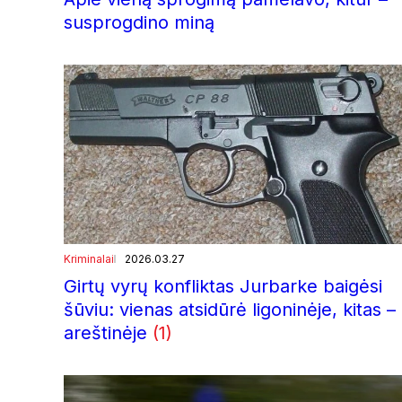
susprogdino miną
Kriminalai
2026.03.27
Girtų vyrų konfliktas Jurbarke baigėsi
šūviu: vienas atsidūrė ligoninėje, kitas –
areštinėje
(1)