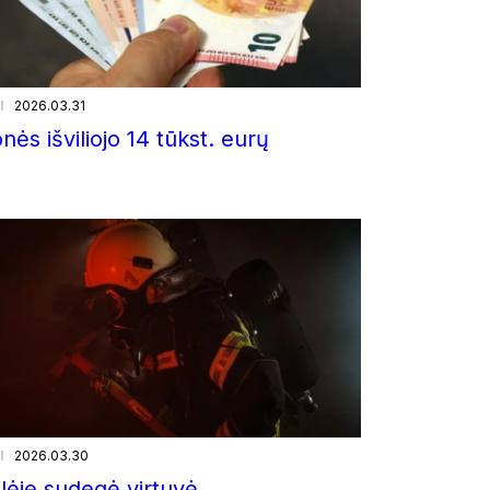
i
2026.03.31
nės išviliojo 14 tūkst. eurų
i
2026.03.30
ilėje sudegė virtuvė