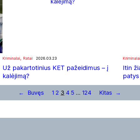
, 
Kriminalai
Ratai
2026.03.23
Kriminala
)
Už pakartotinius KET pažeidimus – į
Itin ž
kalėjimą?
patys
←
Buvęs
1
2
3
4
5
…
124
Kitas
→