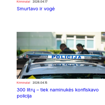
Kriminalai
2026.04.17
Smurtavo ir vogė
Kriminalai
2026.04.15
300 litrų – tiek naminukės konfiskavo
policija