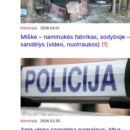
Kriminalai
2026.04.01
Miške – naminukės fabrikas, sodyboje –
sandėlys (video, nuotraukos)
(1)
Kriminalai
2026.03.30
Apie vieną sprogimą pamelavo, kitur –