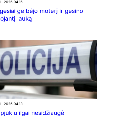
i
2026.04.16
gesiai gelbėjo moterį ir gesino
ojantį lauką
i
2026.04.13
pjūklu ilgai nesidžiaugė