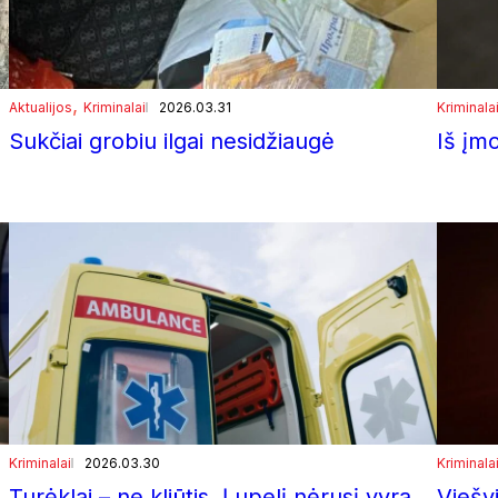
, 
Aktualijos
Kriminalai
2026.03.31
Kriminala
Sukčiai grobiu ilgai nesidžiaugė
Iš įmo
Kriminalai
2026.03.30
Kriminala
Turėklai – ne kliūtis. Į upelį nėrusį vyrą
Viešv