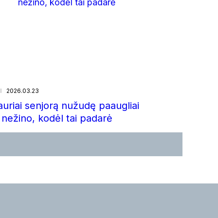
i
2026.03.23
iauriai senjorą nužudę paaugliai
 nežino, kodėl tai padarė