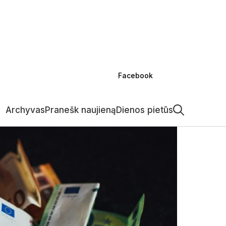
vivaldybėje
Verslas
Kultūra
Kriminalai
Sportas
Projektai
Kita
Facebook
Archyvas
Pranešk naujieną
Dienos pietūs