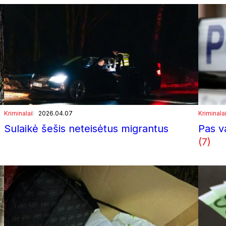
Kriminalai
2026.04.07
Kriminala
Sulaikė šešis neteisėtus migrantus
Pas v
(7)