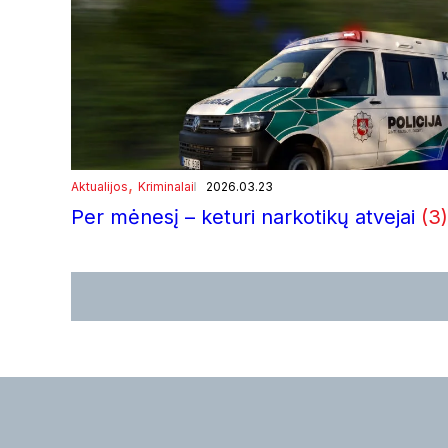
, 
Aktualijos
Kriminalai
2026.03.23
Per mėnesį – keturi narkotikų atvejai
(3