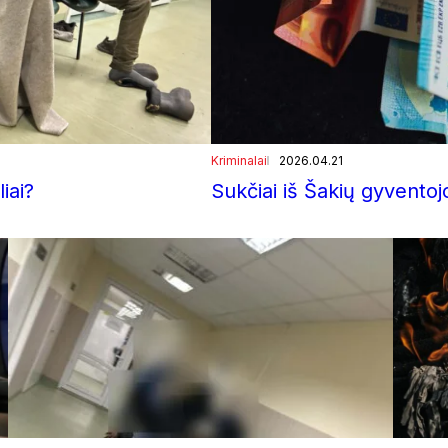
Kriminalai
2026.04.21
iai?
Sukčiai iš Šakių gyventojo