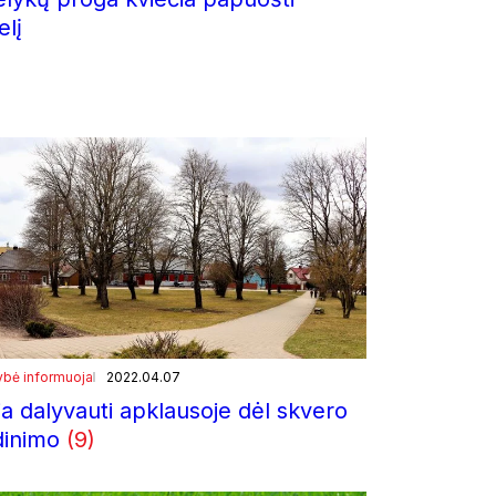
elį
ybė informuoja
2022.04.07
ia dalyvauti apklausoje dėl skvero
dinimo
(9)