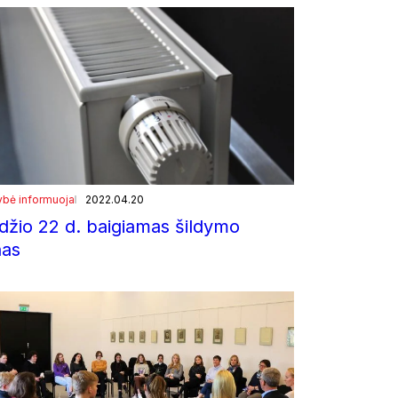
ybė informuoja
2022.04.20
džio 22 d. baigiamas šildymo
nas