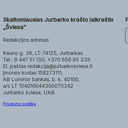
Skaitomiausias Jurbarko krašto laikraštis
„Šviesa“
P
a
Redakcijos adresas
i
e
Kauno g. 36, LT-74125, Jurbarkas
š
Tel.: 8 447 51 130, +370 656 95 335
k
El. paštas redakcija@jurbarkosviesa.lt
a
Įmonės kodas 158273111,
AB Luminor bankas, b. k. 40100,
a/s LT 104010044300070342
Jurbarko šviesa, UAB
Privatumo politika