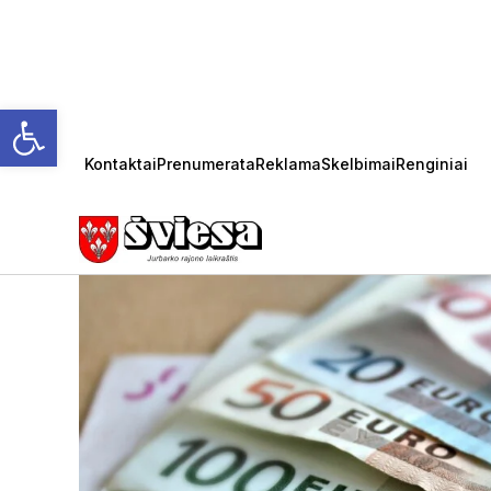
Open toolbar
Kontaktai
Prenumerata
Reklama
Skelbimai
Renginiai
Savivaldybė informuoj