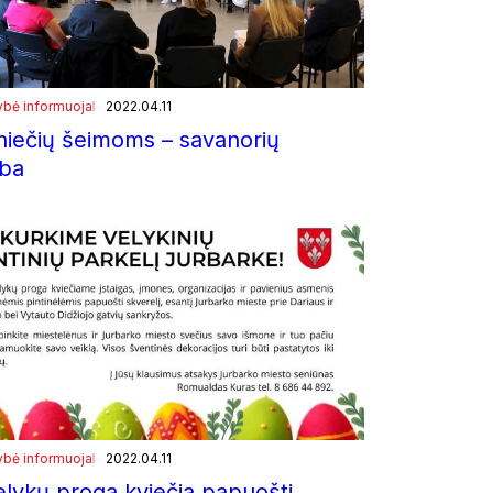
ybė informuoja
2022.04.11
niečių šeimoms – savanorių
lba
ybė informuoja
2022.04.11
elykų proga kviečia papuošti