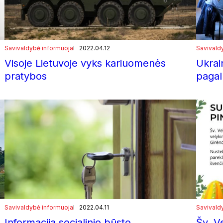
Savivaldybė informuoja
2022.04.12
Savivald
Visoje Lietuvoje vyks kariuomenės
Ukrai
pratybos
paga
Savivaldybė informuoja
2022.04.11
Savivald
Informacija socialinio būsto
Šv. V