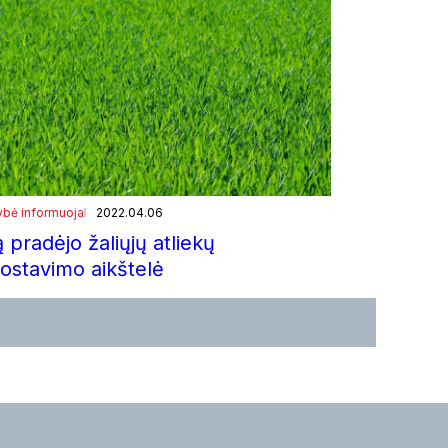
ybė informuoja
2022.04.06
 pradėjo žaliųjų atliekų
stavimo aikštelė