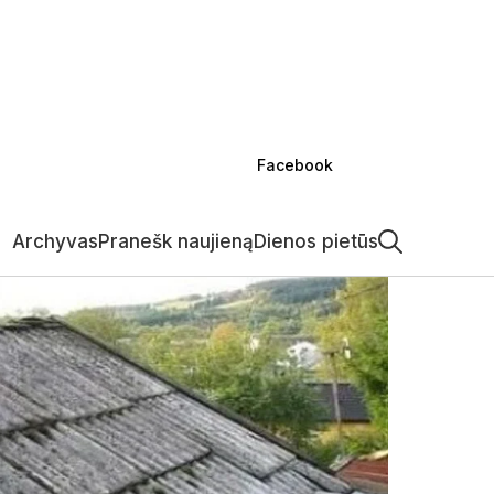
vivaldybėje
Verslas
Kultūra
Kriminalai
Sportas
Projektai
Kita
Facebook
Archyvas
Pranešk naujieną
Dienos pietūs