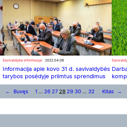
Savivaldybė informuoja
2022.04.06
Savivald
Informacija apie kovo 31 d. savivaldybės
Darbą
tarybos posėdyje priimtus sprendimus
kompo
←
Buvęs
1
…
26
27
28
29
30
…
32
Kitas
→