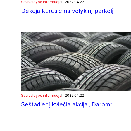
Savivaldybė informuoja
2022.04.27
Dėkoja kūrusiems velykinį parkelį
Savivaldybė informuoja
2022.04.22
Šeštadienį kviečia akcija „Darom“