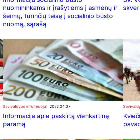
nuomininkams ir įrašytiems į asmenų ir
skver
šeimų, turinčių teisę į socialinio būsto
nuomą, sąrašą
Savivaldybė informuoja
2022.04.07
Savivald
Informacija apie paskirtą vienkartinę
Kvieč
paramą
pava