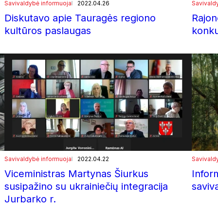
Savivaldybė informuoja
2022.04.26
Savivald
Diskutavo apie Tauragės regiono
Rajon
kultūros paslaugas
konk
Savivaldybė informuoja
2022.04.22
Savivald
Viceministras Martynas Šiurkus
Infor
susipažino su ukrainiečių integracija
saviv
Jurbarko r.