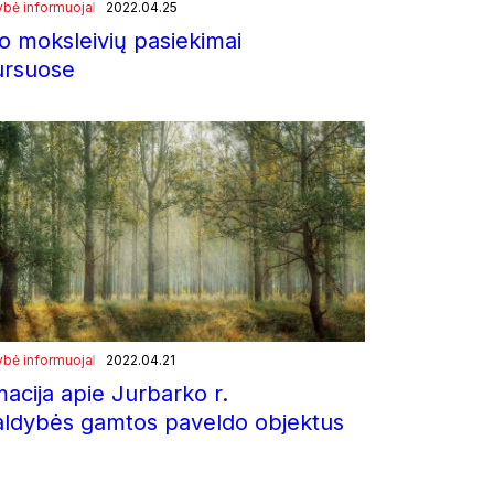
ybė informuoja
2022.04.25
o moksleivių pasiekimai
ursuose
ybė informuoja
2022.04.21
macija apie Jurbarko r.
aldybės gamtos paveldo objektus