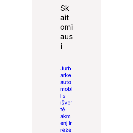
Sk
ait
omi
aus
i
Jurb
arke
auto
mobi
lis
išver
tė
akm
enį ir
rėžė