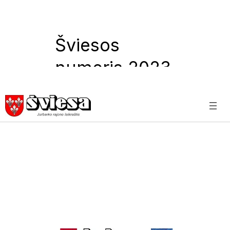
Šviesos
numeris 2023
09 05