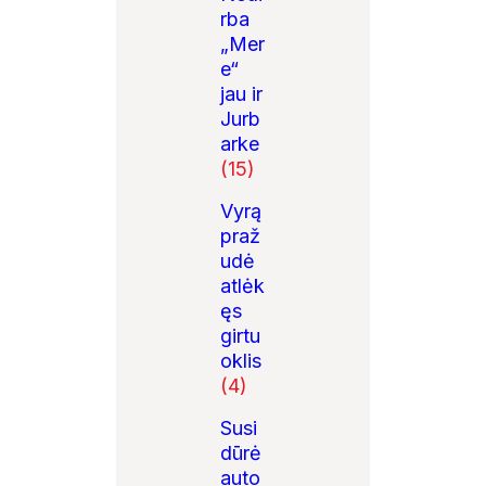
rba
„Mer
e“
jau ir
Jurb
arke
(15)
Vyrą
praž
udė
atlėk
ęs
girtu
oklis
(4)
Susi
dūrė
auto