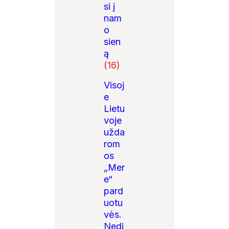
si į
nam
o
sien
ą
(16)
Visoj
e
Lietu
voje
užda
rom
os
„Mer
e“
pard
uotu
vės.
Nedi