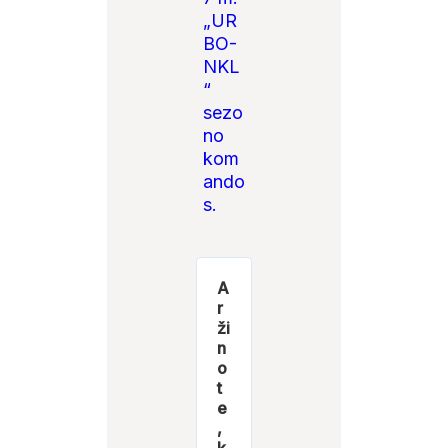
„UR
BO-
NKL
“
sezo
no
kom
ando
s.
A
r
ži
n
o
t
e
,
k