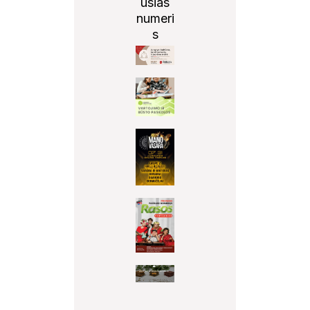
usias
numeri
s