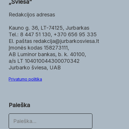
„Šviesa“
Redakcijos adresas
Kauno g. 36, LT-74125, Jurbarkas
Tel.: 8 447 51 130, +370 656 95 335
El. paštas redakcija@jurbarkosviesa.lt
Įmonės kodas 158273111,
AB Luminor bankas, b. k. 40100,
a/s LT 104010044300070342
Jurbarko šviesa, UAB
Privatumo politika
Paieška
P
a