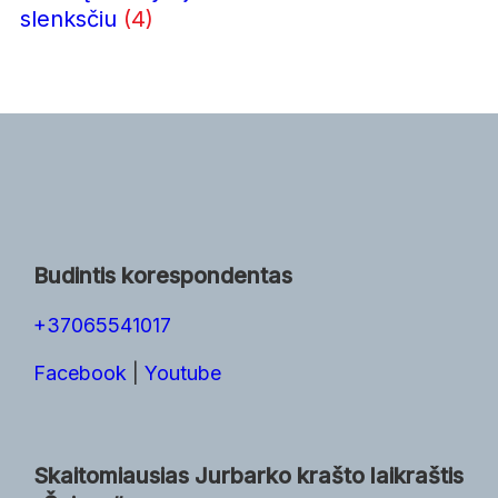
slenksčiu
(4)
Budintis korespondentas
+37065541017
Facebook
|
Youtube
Skaitomiausias Jurbarko krašto laikraštis