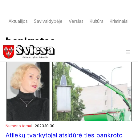
Aktualijos
Savivaldybėje
Verslas
Kultūra
Kriminalai
S
bankrotas
Numerio tema
2023.10.30
Atliekų tvarkytojai atsidūrė ties bankroto