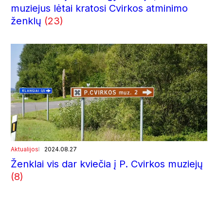
muziejus lėtai kratosi Cvirkos atminimo
ženklų
(23)
Aktualijos
2024.08.27
Ženklai vis dar kviečia į P. Cvirkos muziejų
(8)