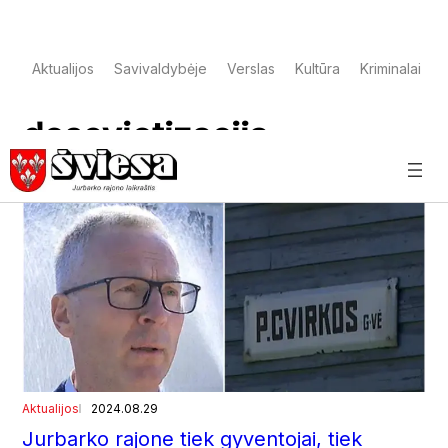
Aktualijos
Savivaldybėje
Verslas
Kultūra
Kriminalai
desovietizacija
Aktualijos
2024.08.29
Jurbarko rajone tiek gyventojai, tiek