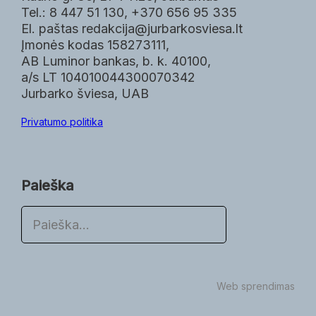
Tel.: 8 447 51 130, +370 656 95 335
El. paštas redakcija@jurbarkosviesa.lt
Įmonės kodas 158273111,
AB Luminor bankas, b. k. 40100,
a/s LT 104010044300070342
Jurbarko šviesa, UAB
Privatumo politika
Paieška
P
a
i
e
š
Web sprendimas
k
a