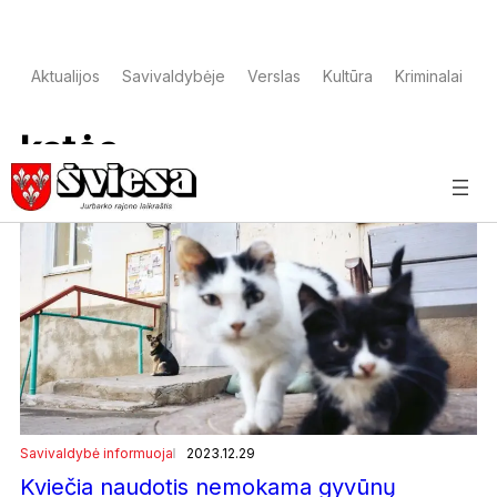
Aktualijos
Savivaldybėje
Verslas
Kultūra
Kriminalai
S
katės
Savivaldybė informuoja
2023.12.29
Kviečia naudotis nemokama gyvūnų