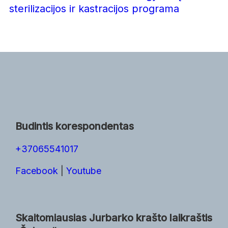
sterilizacijos ir kastracijos programa
Budintis korespondentas
+37065541017
Facebook
|
Youtube
Skaitomiausias Jurbarko krašto laikraštis