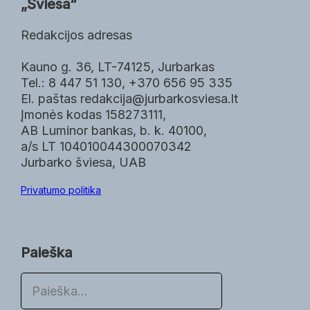
„Šviesa“
Redakcijos adresas
Kauno g. 36, LT-74125, Jurbarkas
Tel.: 8 447 51 130, +370 656 95 335
El. paštas redakcija@jurbarkosviesa.lt
Įmonės kodas 158273111,
AB Luminor bankas, b. k. 40100,
a/s LT 104010044300070342
Jurbarko šviesa, UAB
Privatumo politika
Paieška
P
a