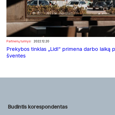
Partnerių turinys
2022.12.20
Prekybos tinklas „Lidl“ primena darbo laiką p
šventes
Budintis korespondentas