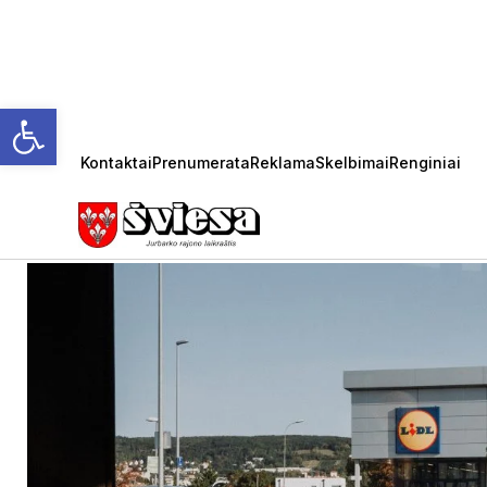
Open toolbar
Kontaktai
Prenumerata
Reklama
Skelbimai
Renginiai
LILD