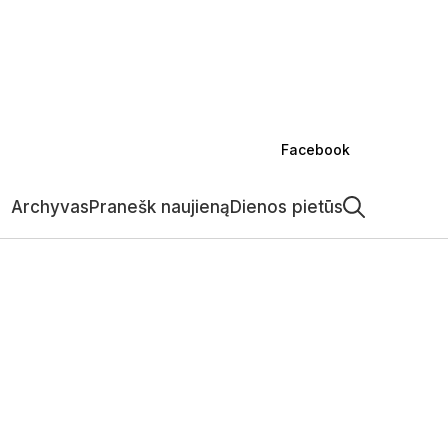
alijos
Savivaldybėje
Verslas
Kultūra
Kriminalai
Sportas
Projektai
Kita
Facebook
Archyvas
Pranešk naujieną
Dienos pietūs