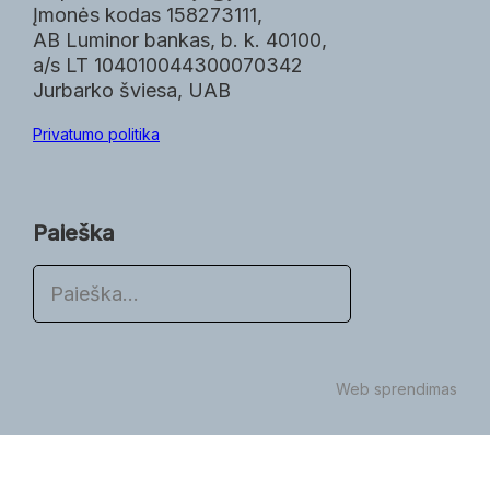
Įmonės kodas 158273111,
AB Luminor bankas, b. k. 40100,
a/s LT 104010044300070342
Jurbarko šviesa, UAB
Privatumo politika
Paieška
P
a
i
e
š
Web sprendimas
k
a