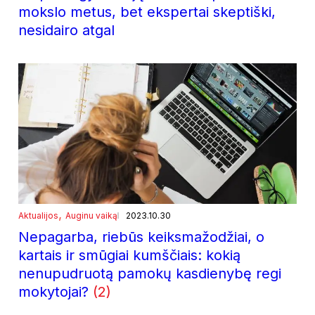
mokslo metus, bet ekspertai skeptiški,
nesidairo atgal
, 
Aktualijos
Auginu vaiką
2023.10.30
Nepagarba, riebūs keiksmažodžiai, o
kartais ir smūgiai kumščiais: kokią
nenupudruotą pamokų kasdienybę regi
mokytojai?
(2)