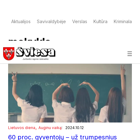
Aktualijos
Savivaldybėje
Verslas
Kultūra
Kriminalai
mokykla
, 
Lietuvos diena
Auginu vaiką
2024.10.12
60 proc. gyventojų – už trumpesnius