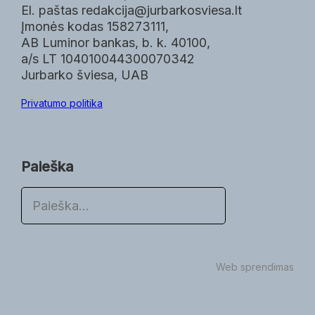
El. paštas redakcija@jurbarkosviesa.lt
Įmonės kodas 158273111,
AB Luminor bankas, b. k. 40100,
a/s LT 104010044300070342
Jurbarko šviesa, UAB
Privatumo politika
Paieška
P
a
i
e
š
Web sprendimas
k
a