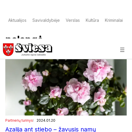
Aktualijos
Savivaldybėje
Verslas
Kultūra
Kriminalai
S
palangė
Partnerių turinys
2024.01.20
Azalija ant stiebo – žavusis namų