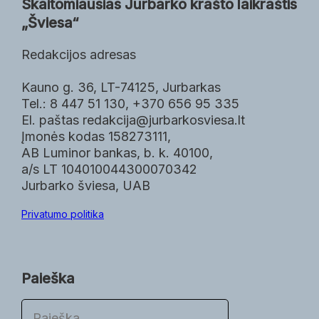
Skaitomiausias Jurbarko krašto laikraštis
„Šviesa“
Redakcijos adresas
Kauno g. 36, LT-74125, Jurbarkas
Tel.: 8 447 51 130, +370 656 95 335
El. paštas redakcija@jurbarkosviesa.lt
Įmonės kodas 158273111,
AB Luminor bankas, b. k. 40100,
a/s LT 104010044300070342
Jurbarko šviesa, UAB
Privatumo politika
Paieška
P