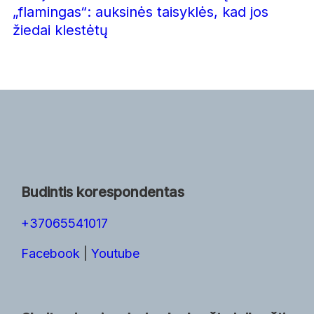
„flamingas“: auksinės taisyklės, kad jos
žiedai klestėtų
Budintis korespondentas
+37065541017
Facebook
|
Youtube