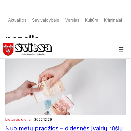
Aktualijos
Savivaldybėje
Verslas
Kultūra
Kriminalai
S
pensija
Lietuvos diena
2022.12.29
Nuo metų pradžios – didesnės įvairių rūšių