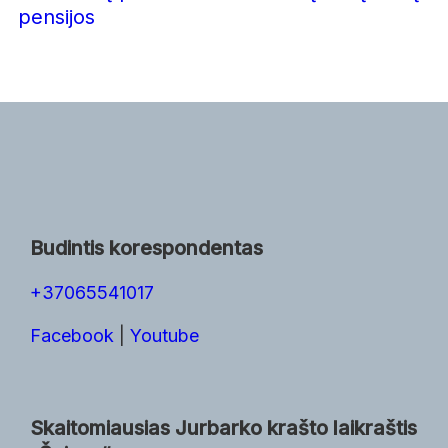
pensijos
Budintis korespondentas
+37065541017
Facebook
|
Youtube
Skaitomiausias Jurbarko krašto laikraštis