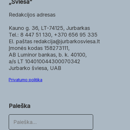
„Šviesa“
Redakcijos adresas
Kauno g. 36, LT-74125, Jurbarkas
Tel.: 8 447 51 130, +370 656 95 335
El. paštas redakcija@jurbarkosviesa.lt
Įmonės kodas 158273111,
AB Luminor bankas, b. k. 40100,
a/s LT 104010044300070342
Jurbarko šviesa, UAB
Privatumo politika
Paieška
P
a