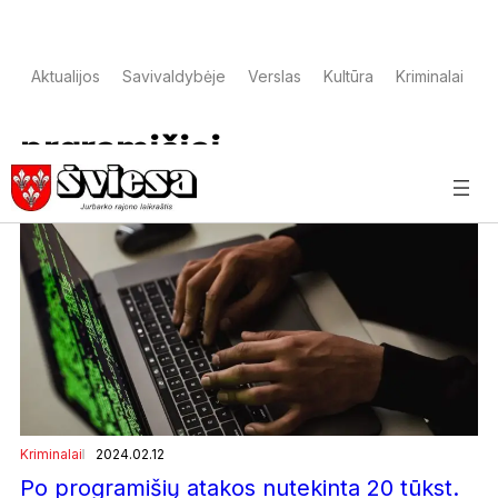
Aktualijos
Savivaldybėje
Verslas
Kultūra
Kriminalai
S
prgramišiai
Kriminalai
2024.02.12
Po programišių atakos nutekinta 20 tūkst.