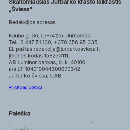
Skaitomiausias Jurbarko krašto laikraštis
„Šviesa“
Redakcijos adresas
Kauno g. 36, LT-74125, Jurbarkas
Tel.: 8 447 51 130, +370 656 95 335
El. paštas redakcija@jurbarkosviesa.lt
Įmonės kodas 158273111,
AB Luminor bankas, b. k. 40100,
a/s LT 104010044300070342
Jurbarko šviesa, UAB
Privatumo politika
Paieška
P