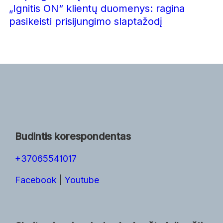
„Ignitis ON“ klientų duomenys: ragina
pasikeisti prisijungimo slaptažodį
Budintis korespondentas
+37065541017
Facebook
|
Youtube