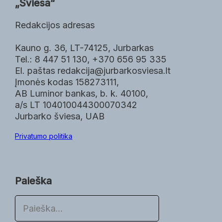
„Šviesa“
Redakcijos adresas
Kauno g. 36, LT-74125, Jurbarkas
Tel.: 8 447 51 130, +370 656 95 335
El. paštas redakcija@jurbarkosviesa.lt
Įmonės kodas 158273111,
AB Luminor bankas, b. k. 40100,
a/s LT 104010044300070342
Jurbarko šviesa, UAB
Privatumo politika
Paieška
P
a