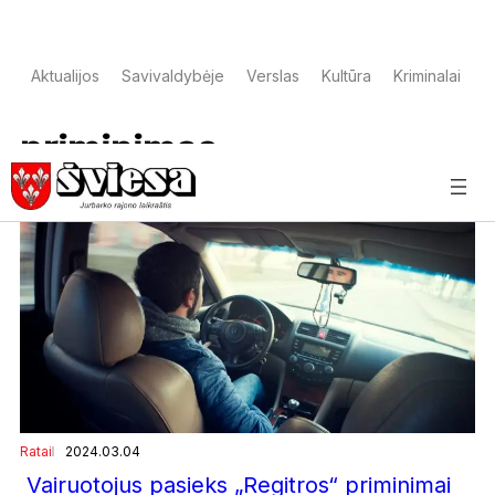
Aktualijos
Savivaldybėje
Verslas
Kultūra
Kriminalai
S
priminimas
Ratai
2024.03.04
Vairuotojus pasieks „Regitros“ priminimai