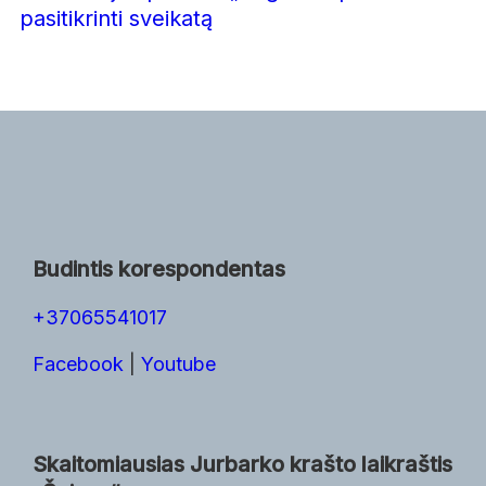
pasitikrinti sveikatą
Budintis korespondentas
+37065541017
Facebook
|
Youtube
Skaitomiausias Jurbarko krašto laikraštis