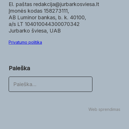
El. paštas redakcija@jurbarkosviesa.lt
Įmonės kodas 158273111,
AB Luminor bankas, b. k. 40100,
a/s LT 104010044300070342
Jurbarko šviesa, UAB
Privatumo politika
Paieška
P
a
i
e
š
Web sprendimas
k
a