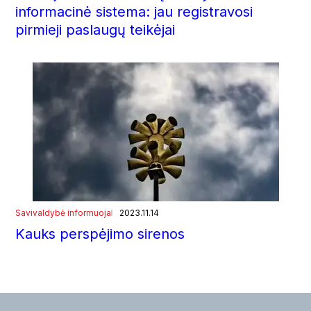
informacinė sistema: jau registravosi
pirmieji paslaugų teikėjai
Savivaldybė informuoja
2023.11.14
Kauks perspėjimo sirenos