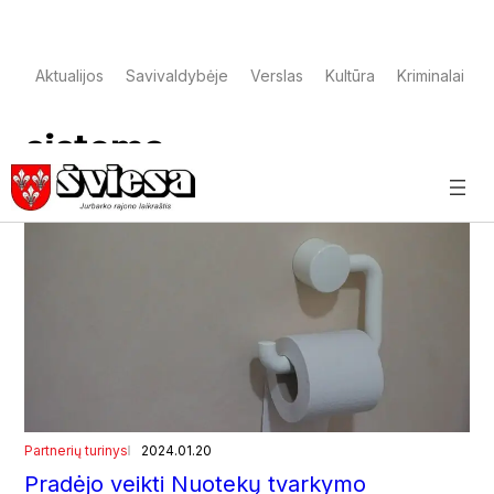
Aktualijos
Savivaldybėje
Verslas
Kultūra
Kriminalai
sistema
Partnerių turinys
2024.01.20
Pradėjo veikti Nuotekų tvarkymo