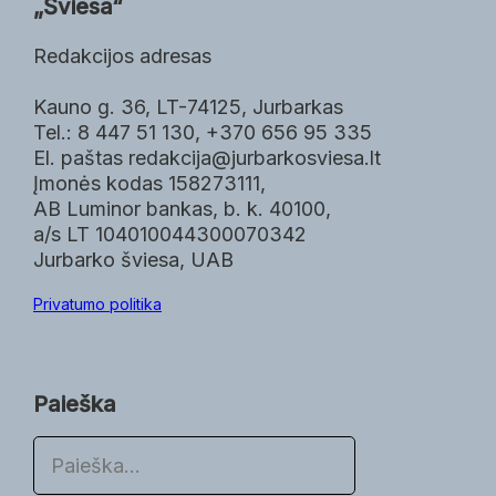
„Šviesa“
Redakcijos adresas
Kauno g. 36, LT-74125, Jurbarkas
Tel.: 8 447 51 130, +370 656 95 335
El. paštas redakcija@jurbarkosviesa.lt
Įmonės kodas 158273111,
AB Luminor bankas, b. k. 40100,
a/s LT 104010044300070342
Jurbarko šviesa, UAB
Privatumo politika
Paieška
P
a