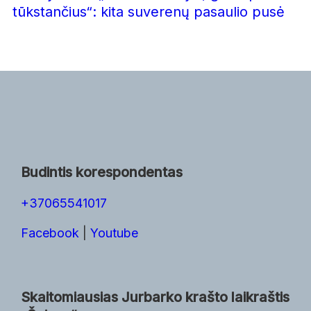
tūkstančius“: kita suverenų pasaulio pusė
Budintis korespondentas
+37065541017
Facebook
|
Youtube
Skaitomiausias Jurbarko krašto laikraštis