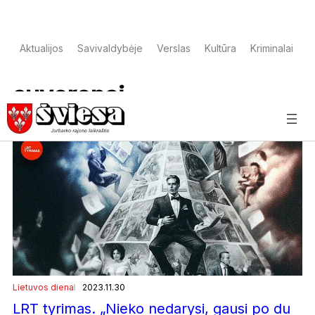
Aktualijos
Savivaldybėje
Verslas
Kultūra
Kriminalai
S
suverenai
Lietuvos diena
2023.11.30
LRT tyrimas. „Nieko nedarysi, gausi po du