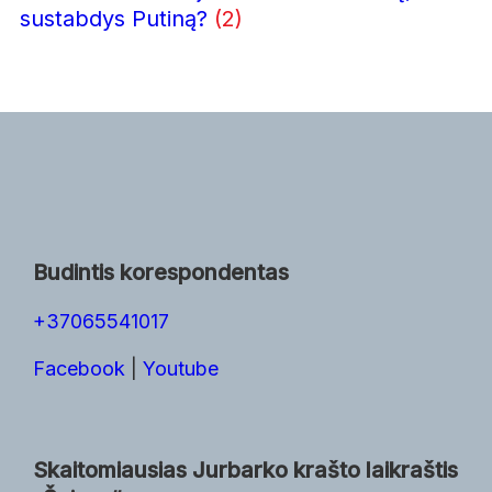
sustabdys Putiną?
(2)
Budintis korespondentas
+37065541017
Facebook
|
Youtube
Skaitomiausias Jurbarko krašto laikraštis