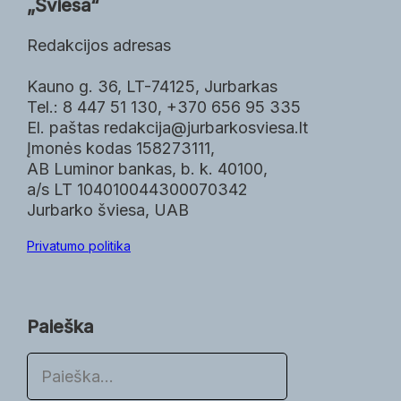
„Šviesa“
Redakcijos adresas
Kauno g. 36, LT-74125, Jurbarkas
Tel.: 8 447 51 130, +370 656 95 335
El. paštas redakcija@jurbarkosviesa.lt
Įmonės kodas 158273111,
AB Luminor bankas, b. k. 40100,
a/s LT 104010044300070342
Jurbarko šviesa, UAB
Privatumo politika
Paieška
P
a