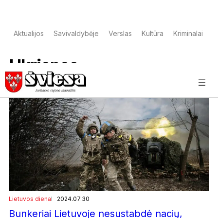
Aktualijos
Savivaldybėje
Verslas
Kultūra
Kriminalai
S
Ukrianaa
Lietuvos diena
2024.07.30
Bunkeriai Lietuvoje nesustabdė nacių,