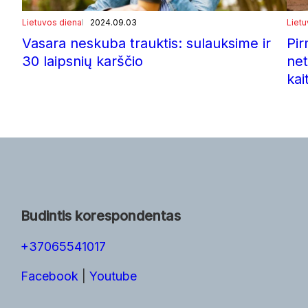
Lietuvos diena
2024.09.03
Liet
Vasara neskuba trauktis: sulauksime ir
Pir
30 laipsnių karščio
net
kai
Budintis korespondentas
+37065541017
Facebook
|
Youtube