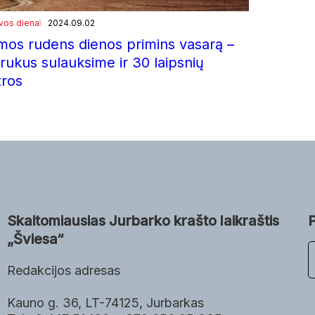
uvos diena
2024.09.02
mos rudens dienos primins vasarą –
rukus sulauksime ir 30 laipsnių
tros
Skaitomiausias Jurbarko krašto laikraštis
„Šviesa“
P
a
Redakcijos adresas
i
e
Kauno g. 36, LT-74125, Jurbarkas
š