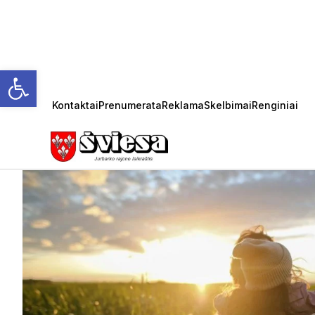
Open toolbar
Kontaktai
Prenumerata
Reklama
Skelbimai
Renginiai
vasara