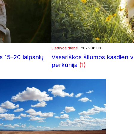
Lietuvos diena
2025.06.03
s 15–20 laipsnių
Vasariškos šilumos kasdien vi
perkūnija
(1)