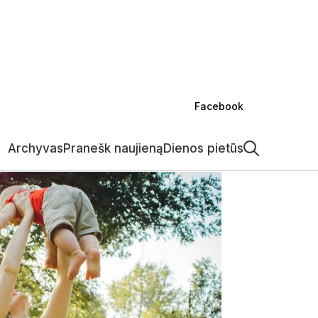
ijos
Savivaldybėje
Verslas
Kultūra
Kriminalai
Sportas
Projektai
Kita
Facebook
Archyvas
Pranešk naujieną
Dienos pietūs