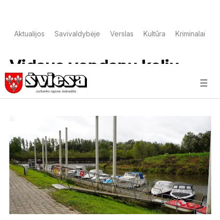
Aktualijos
Savivaldybėje
Verslas
Kultūra
Kriminalai
S
Vidaus vendanų kelių
direkcija