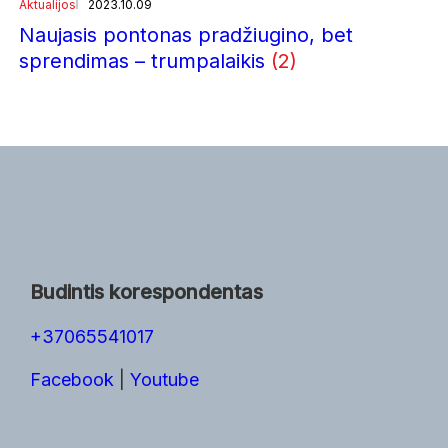
Aktualijos
2023.10.09
Naujasis pontonas pradžiugino, bet
sprendimas – trumpalaikis
(2)
Budintis korespondentas
+37065541017
Facebook
|
Youtube