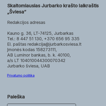
Skaitomiausias Jurbarko krašto laikraštis
„Šviesa“
Redakcijos adresas
Kauno g. 36, LT-74125, Jurbarkas
Tel.: 8 447 51 130, +370 656 95 335
El. paštas redakcija@jurbarkosviesa.lt
Įmonės kodas 158273111,
AB Luminor bankas, b. k. 40100,
a/s LT 104010044300070342
Jurbarko šviesa, UAB
Privatumo politika
Paieška