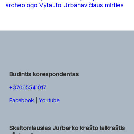
archeologo Vytauto Urbanavičiaus mirties
Budintis korespondentas
+37065541017
Facebook
|
Youtube
Skaitomiausias Jurbarko krašto laikraštis