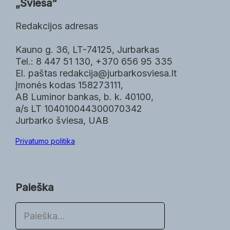
„Šviesa“
Redakcijos adresas
Kauno g. 36, LT-74125, Jurbarkas
Tel.: 8 447 51 130, +370 656 95 335
El. paštas redakcija@jurbarkosviesa.lt
Įmonės kodas 158273111,
AB Luminor bankas, b. k. 40100,
a/s LT 104010044300070342
Jurbarko šviesa, UAB
Privatumo politika
Paieška
P
a