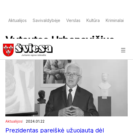
Aktualijos
Savivaldybėje
Verslas
Kultūra
Kriminalai
S
Vytautas Urbanavičius
Aktualijos
2024.01.22
Prezidentas pareiškė užuojautą dėl