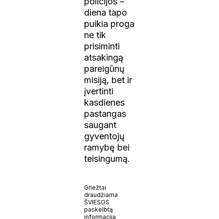
policijos –
diena tapo
puikia proga
ne tik
prisiminti
atsakingą
pareigūnų
misiją, bet ir
įvertinti
kasdienes
pastangas
saugant
gyventojų
ramybę bei
teisingumą.
Griežtai
draudžiama
ŠVIESOS
paskelbtą
informaciją