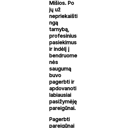
Mišios. Po
jų už
nepriekaišti
ngą
tarnybą,
profesinius
pasiekimus
ir indėlį į
bendruome
nės
saugumą
buvo
pagerbti ir
apdovanoti
labiausiai
pasižymėję
pareigūnai.
Pagerbti
pareigūnai