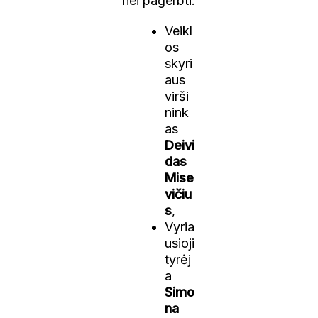
nei pagerbti:
Veikl
os
skyri
aus
virši
nink
as
Deivi
das
Mise
vičiu
s
,
Vyria
usioji
tyrėj
a
Simo
na