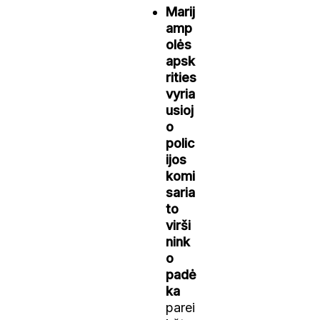
Marij
amp
olės
apsk
rities
vyria
usioj
o
polic
ijos
komi
saria
to
virši
nink
o
padė
ka
parei