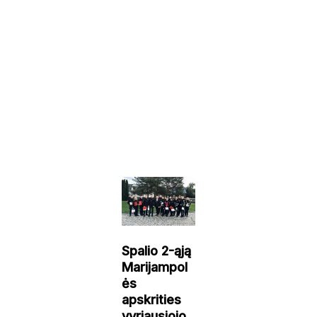
Spalio 2-ąją
Marijampol
ės
apskrities
vyriausiojo