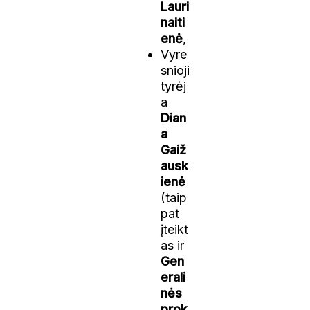
Lauri
naiti
enė
,
Vyre
snioji
tyrėj
a
Dian
a
Gaiž
ausk
ienė
(taip
pat
įteikt
as ir
Gen
erali
nės
prok