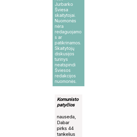
Jurbarko
Šviesa
skaitytojai.
Nuomonės
nėra
redaguojamo
s ar
patikrinamos.
Skaitytojų
diskusijos
turinys
neatspindi
Šviesos
redakcijos
nuomonės.
Komunisto
patyčios
nauseda,
Dabar
pirks 44
tankelius