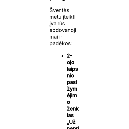
Šventės
metu įteikti
įvairūs
apdovanoji
mai ir
padėkos:
2-
ojo
laips
nio
pasi
žym
ėjim
o
ženk
las
„Už
nepri