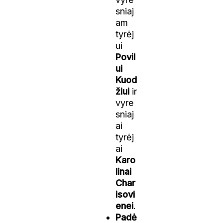
sniaj
am
tyrėj
ui
Povil
ui
Kuod
žiui
ir
vyre
sniaj
ai
tyrėj
ai
Karo
linai
Char
isovi
enei
.
Padė