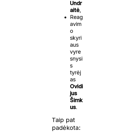
Undr
aitė
,
Reag
avim
o
skyri
aus
vyre
snysi
s
tyrėj
as
Ovidi
jus
Šimk
us
.
Taip pat
padėkota: