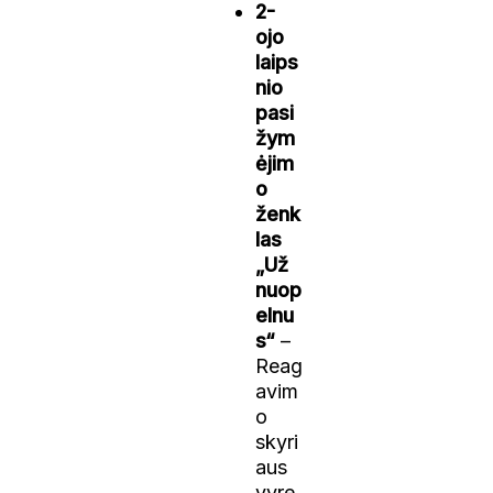
2-
ojo
laips
nio
pasi
žym
ėjim
o
ženk
las
„Už
nuop
elnu
s“
–
Reag
avim
o
skyri
aus
vyre