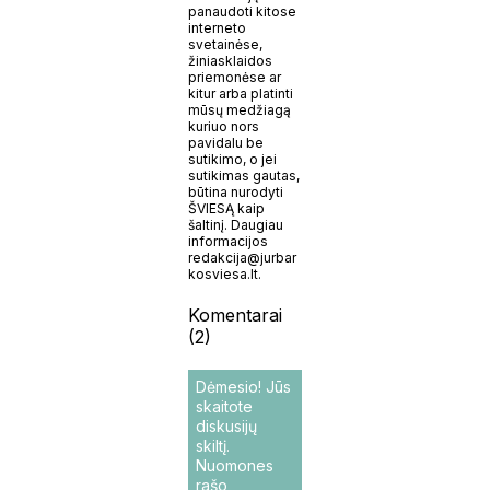
panaudoti kitose
interneto
svetainėse,
žiniasklaidos
priemonėse ar
kitur arba platinti
mūsų medžiagą
kuriuo nors
pavidalu be
sutikimo, o jei
sutikimas gautas,
būtina nurodyti
ŠVIESĄ kaip
šaltinį. Daugiau
informacijos
redakcija@jurbar
kosviesa.lt.
Komentarai
(2)
Dėmesio! Jūs
skaitote
diskusijų
skiltį.
Nuomones
rašo