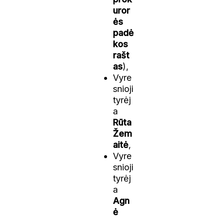
uror
ės
padė
kos
rašt
as
),
Vyre
snioji
tyrėj
a
Rūta
Žem
aitė
,
Vyre
snioji
tyrėj
a
Agn
ė