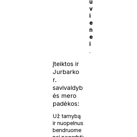
u
v
i
e
n
e
i
.
Įteiktos ir
Jurbarko
r.
savivaldyb
ės mero
padėkos:
Už tarnybą
ir nuopelnus
bendruome