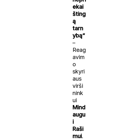
ekai
šting
ą
tarn
ybą“
–
Reag
avim
o
skyri
aus
virši
nink
ui
Mind
augu
i
Raši
mui
.