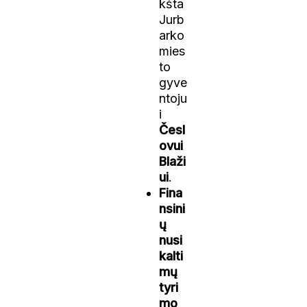
kšta
Jurb
arko
mies
to
gyve
ntoju
i
Česl
ovui
Blaži
ui
.
Fina
nsini
ų
nusi
kalti
mų
tyri
mo