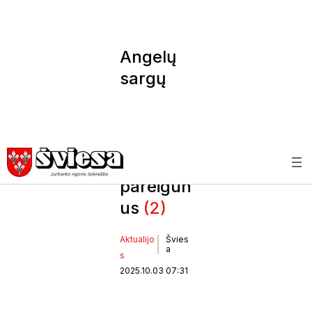
Angelų
sargų
dieną
pagerbė
nusipelni
usius
pareigūn
us
(2)
Aktualijo
Švies
a
s
2025.10.03 07:31