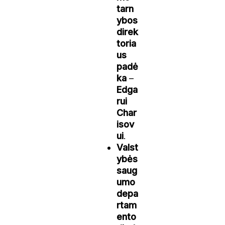
tarn
ybos
direk
toria
us
padė
ka
–
Edga
rui
Char
isov
ui
.
Valst
ybės
saug
umo
depa
rtam
ento