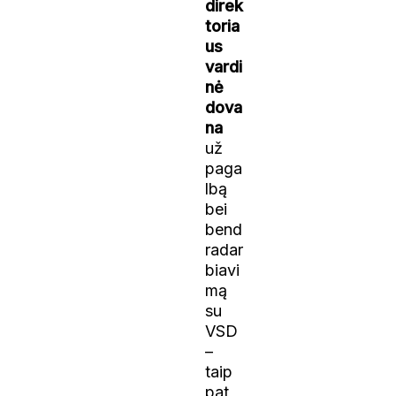
direk
toria
us
vardi
nė
dova
na
už
paga
lbą
bei
bend
radar
biavi
mą
su
VSD
–
taip
pat