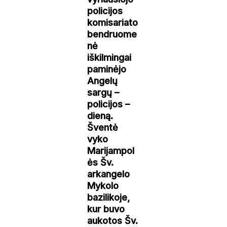
policijos
komisariato
bendruome
nė
iškilmingai
paminėjo
Angelų
sargų –
policijos –
dieną.
Šventė
vyko
Marijampol
ės Šv.
arkangelo
Mykolo
bazilikoje,
kur buvo
aukotos Šv.