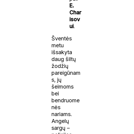
E.
Char
isov
ui
.
Šventės
metu
išsakyta
daug šiltų
žodžių
pareigūnam
s, jų
šeimoms
bei
bendruome
nės
nariams.
Angelų
sargų –