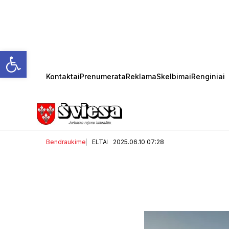
Open toolbar
Kontaktai
Prenumerata
Reklama
Skelbimai
Renginiai
Antradienio horoskopas
Bendraukime
ELTA
2025.06.10 07:28