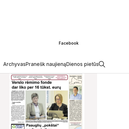
Facebook
Archyvas
Pranešk naujieną
Dienos pietūs