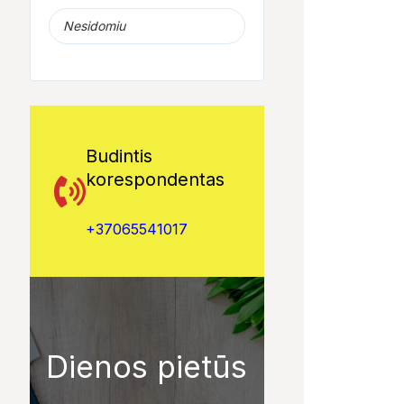
Nesidomiu
Budintis
korespondentas
+37065541017
00:14
08:40
Galimos sukčiautojos
VIENINTELIS LIETUVIŲ
Gaisras įmonėje
sprunka automobiliu
KILMĖS NASA
„Jurbarkų mėsa
ASTRONAUTAS
Dienos pietūs