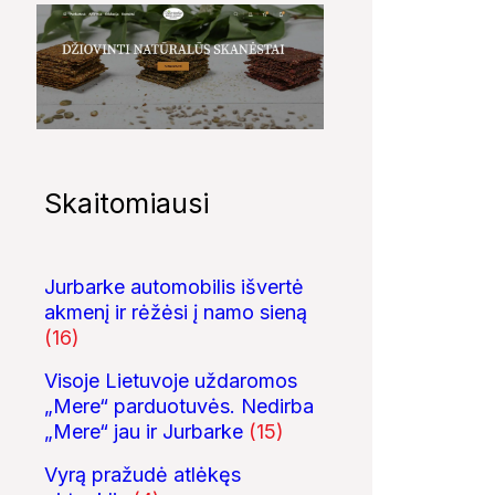
Skaitomiausi
Jurbarke automobilis išvertė
akmenį ir rėžėsi į namo sieną
(16)
Visoje Lietuvoje uždaromos
„Mere“ parduotuvės. Nedirba
„Mere“ jau ir Jurbarke
(15)
Vyrą pražudė atlėkęs