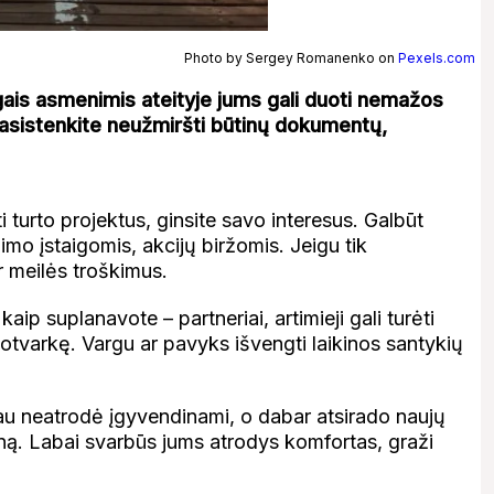
Photo by Sergey Romanenko on
Pexels.com
ngais asmenimis ateityje jums gali duoti nemažos
 pasistenkite neužmiršti būtinų dokumentų,
 turto projektus, ginsite savo interesus. Galbūt
imo įstaigomis, akcijų biržomis. Jeigu tik
ir meilės troškimus.
aip suplanavote – partneriai, artimieji gali turėti
enotvarkę. Vargu ar pavyks išvengti laikinos santykių
iau neatrodė įgyvendinami, o dabar atsirado naujų
laną. Labai svarbūs jums atrodys komfortas, graži