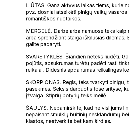
LIŪTAS. Gana aktyvus laikas tiems, kurie nor
pvz. dosniai atseikėti pinigų vaikų vasaros l
romantiškos nuotaikos.
MERGELĖ. Darbe arba namuose teks kaip re
arba sprendžiant staiga iškilusias dilemas. B
galite padaryti.
SVARSTYKLĖS. Šiandien neteks liūdėti. Gali
pojūtis, apsukrumas turėtų padėti rasti tin
reikalai. Didesnis apdairumas reikalingas ke
SKORPIONAS. Regis, teks tvarkyti pinigų, tur
pasekmes. Seksis darbuotis tose srityse, kur
įžvalga. Stiprių potyrių teiks meilė.
ŠAULYS. Nepamirškite, kad ne visi jums link
nepaisant smulkių buitinių nesklandumų bei 
klastos, neatverkite bet kam širdies.