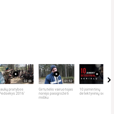
Kviečiame gerbti kitus asmenis, vengti patyčių, niekinimo,
02:46
01:52
12:25
aulių pratybos
Girtutėlis vairuotojas
10 įsimintinų
Pėdsekys 2016'
norėjo pasigrožėti
detektyvinių serialų
mišku