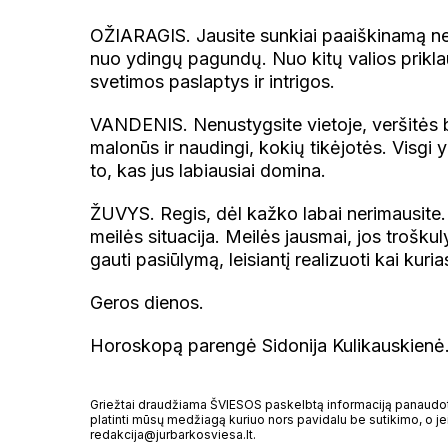
OŽIARAGIS. Jausite sunkiai paaiškinamą ner
nuo ydingų pagundų. Nuo kitų valios prikla
svetimos paslaptys ir intrigos.
VANDENIS. Nenustygsite vietoje, veršitės be
malonūs ir naudingi, kokių tikėjotės. Visgi
to, kas jus labiausiai domina.
ŽUVYS. Regis, dėl kažko labai nerimausite. T
meilės situacija. Meilės jausmai, jos troškul
gauti pasiūlymą, leisiantį realizuoti kai kuri
Geros dienos.
Horoskopą parengė Sidonija Kulikauskienė
Griežtai draudžiama ŠVIESOS paskelbtą informaciją panaudoti 
platinti mūsų medžiagą kuriuo nors pavidalu be sutikimo, o jei
redakcija@jurbarkosviesa.lt.