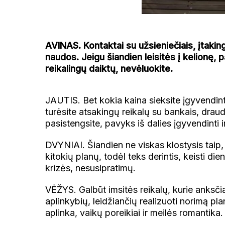
AVINAS. Kontaktai su užsieniečiais, įtaki
naudos. Jeigu šiandien leisitės į kelionę,
reikalingų daiktų, nevėluokite.
JAUTIS. Bet kokia kaina sieksite įgyvendinti
turėsite atsakingų reikalų su bankais, draud
pasistengsite, pavyks iš dalies įgyvendinti 
DVYNIAI. Šiandien ne viskas klostysis taip, k
kitokių planų, todėl teks derintis, keisti di
krizės, nesusipratimų.
VĖŽYS. Galbūt imsitės reikalų, kurie anksč
aplinkybių, leidžiančių realizuoti norimą p
aplinka, vaikų poreikiai ir meilės romantika.