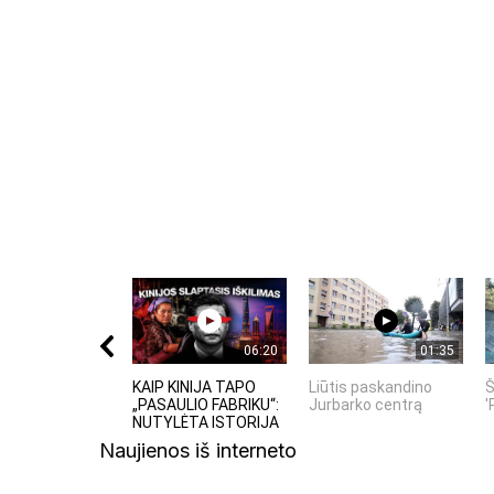
Komentuodami esate atsakingi už išsakytas mintis. 
nekurstyti neapykantos ir susipriešinimo.
06:20
01:35
KAIP KINIJA TAPO
Liūtis paskandino
Š
„PASAULIO FABRIKU“:
Jurbarko centrą
'
NUTYLĖTA ISTORIJA
Naujienos iš interneto