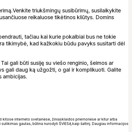
imą.Venkite triukšmingų susibūrimų, susilaikykite
usančiuose reikaluose tikėtinos kliūtys. Domins
ndrauti, tačiau kai kurie pokalbiai bus ne tokie
 yra tikimybė, kad kažkokiu būdu pavyks susitarti dėl
ai gali būti susiję su viešo renginio, šeimos ar
ys gali daug ką užgožti, o gal ir komplikuoti. Galite
as ambicijas.
.
kitose interneto svetainėse, žiniasklaidos priemonėse ar kitur arba
 sutikimas gautas, būtina nurodyti ŠVIESĄ kaip šaltinį. Daugiau informacijos