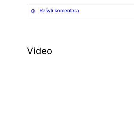
Rašyti komentarą
Video
Notify me of follow-up comments by
Notify me of new posts by email.