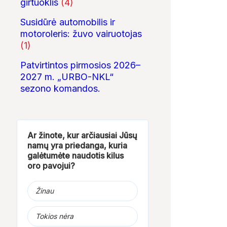
girtuoklis
(4)
Susidūrė automobilis ir
motoroleris: žuvo vairuotojas
(1)
Patvirtintos pirmosios 2026–
2027 m. „URBO-NKL“
sezono komandos.
Ar žinote, kur arčiausiai Jūsų
namų yra priedanga, kuria
galėtumėte naudotis kilus
oro pavojui?
Žinau
Tokios nėra