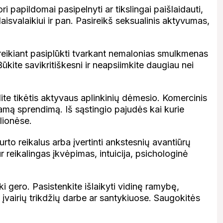
i papildomai pasipelnyti ar tikslingai paišlaidauti,
aisvalaikiui ir pan. Pasireikš seksualinis aktyvumas,
ikiant pasiplūkti tvarkant nemalonias smulkmenas
ūkite savikritiškesni ir neapsiimkite daugiau nei
te tikėtis aktyvaus aplinkinių dėmesio. Komercinis
kamą sprendimą. Iš sąstingio pajudės kai kurie
lionėse.
to reikalus arba įvertinti ankstesnių avantiūrų
 reikalingas įkvėpimas, intuicija, psichologinė
i gero. Pasistenkite išlaikyti vidinę ramybę,
įvairių trikdžių darbe ar santykiuose. Saugokitės