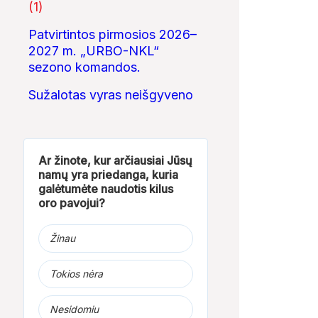
(1)
Patvirtintos pirmosios 2026–
2027 m. „URBO-NKL“
sezono komandos.
Sužalotas vyras neišgyveno
Ar žinote, kur arčiausiai Jūsų
namų yra priedanga, kuria
galėtumėte naudotis kilus
oro pavojui?
Žinau
Tokios nėra
Nesidomiu