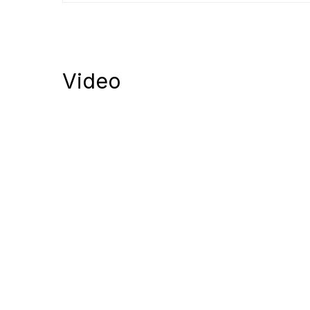
Video
Notify me of follow-up comments by
Notify me of new posts by email.