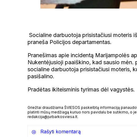
Socialine darbuotoja prisistačiusi moteris 
praneša Policijos departamentas.
Pranešimas apie incidentą Marijampolės aps
Nukentėjusioji paaiškino, kad sausio mėn. pr
socialine darbuotoja prisistačiusi moteris, k
pasišalino.
Pradėtas ikiteisminis tyrimas dėl vagystės.
Griežtai draudžiama ŠVIESOS paskelbtą informaciją panaudoti 
platinti mūsų medžiagą kuriuo nors pavidalu be sutikimo, o jei
redakcija@jurbarkosviesa.lt.
Rašyti komentarą