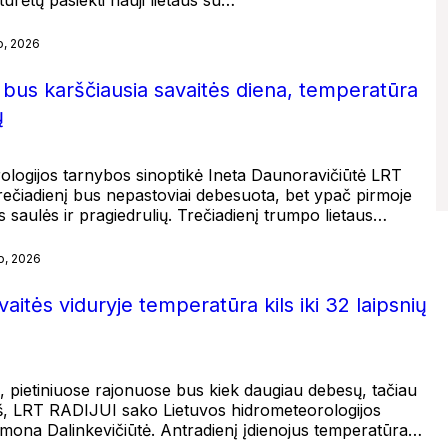
o, 2026
s bus karščiausia savaitės diena, temperatūra
ų
ologijos tarnybos sinoptikė Ineta Daunoravičiūtė LRT
ečiadienį bus nepastoviai debesuota, bet ypač pirmoje
 saulės ir pragiedrulių. Trečiadienį trumpo lietaus…
o, 2026
avaitės viduryje temperatūra kils iki 32 laipsnių
s, pietiniuose rajonuose bus kiek daugiau debesų, tačiau
neš, LRT RADIJUI sako Lietuvos hidrometeorologijos
imona Dalinkevičiūtė. Antradienį įdienojus temperatūra…