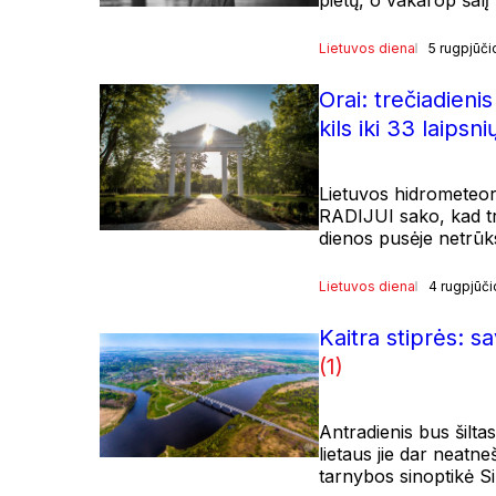
Lietuvos diena
5 rugpjūči
Orai: trečiadieni
kils iki 33 laipsni
Lietuvos hidrometeor
RADIJUI sako, kad tr
dienos pusėje netrūks
Lietuvos diena
4 rugpjūči
Kaitra stiprės: s
(1)
Antradienis bus šilta
lietaus jie dar neat
tarnybos sinoptikė S