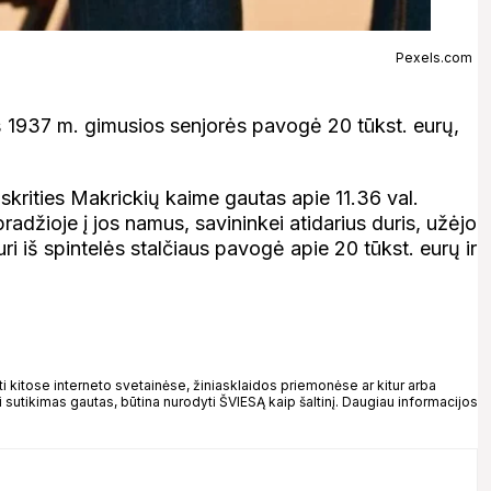
Pexels.com
iš 1937 m. gimusios senjorės pavogė 20 tūkst. eurų,
krities Makrickių kaime gautas apie 11.36 val.
adžioje į jos namus, savininkei atidarius duris, užėjo
uri iš spintelės stalčiaus pavogė apie 20 tūkst. eurų ir
kitose interneto svetainėse, žiniasklaidos priemonėse ar kitur arba
 sutikimas gautas, būtina nurodyti ŠVIESĄ kaip šaltinį. Daugiau informacijos