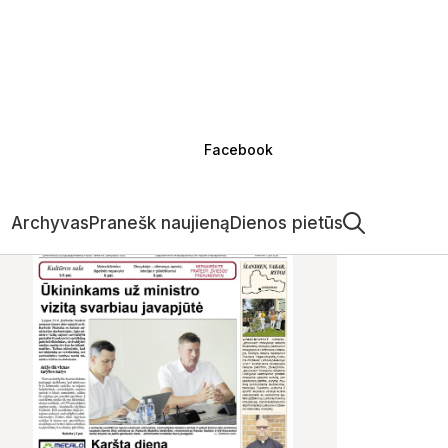
Facebook
Archyvas
Pranešk naujieną
Dienos pietūs