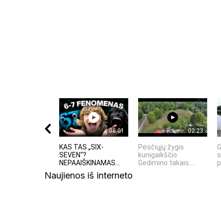
Komentuodami esate atsakingi už išsakytas mintis. 
nekurstyti neapykantos ir susipriešinimo.
08:01
02:23
KAS TAS „SIX-
Pėsčiųjų žygis
G
SEVEN“?
kunigaikščio
s
NEPAAIŠKINAMAS...
Gedimino takais....
p
Naujienos iš interneto