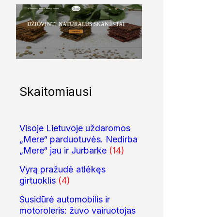
Skaitomiausi
Visoje Lietuvoje uždaromos
02:03
03:27
„Mere“ parduotuvės. Nedirba
Žygiai prie Dubysos
Karo istorijos klubo
5 įdomūs faktai 
„Mere“ jau ir Jurbarke
(14)
'Grenadierius'
„TikTok“: ką reiš
pasirodymas
pavadinimas ir n
Vyrą pražudė atlėkęs
girtuoklis
(4)
Susidūrė automobilis ir
motoroleris: žuvo vairuotojas