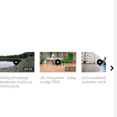
Kviečiame gerbti kitus asmenis, vengti patyčių, niekinimo,
00:36
01:52
01:35
irdžių užtvankoje -
JKL mergaitės - šokių
Liūtis paskandino
kenduolis maiše su
studija 'ERA'
Jurbarko centrą
ririšta plyta