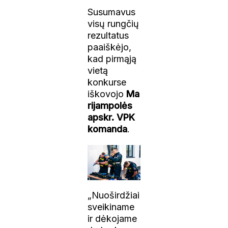
Susumavus
visų rungčių
rezultatus
paaiškėjo,
kad pirmąją
vietą
konkurse
iškovojo
Ma
rijampolės
apskr. VPK
komanda
.
„Nuoširdžiai
sveikiname
ir dėkojame