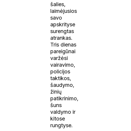
šalies,
laimėjusios
savo
apskrityse
surengtas
atrankas.
Tris dienas
pareigūnai
varžėsi
vairavimo,
policijos
taktikos,
šaudymo,
žinių
patikrinimo,
šuns
valdymo ir
kitose
rungtyse.