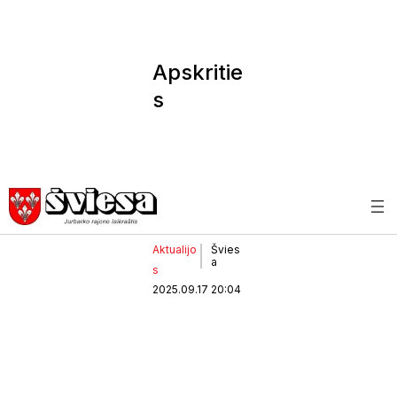
Apskritie
s
pareigūn
ai –
geriausi
šalyje
(1)
Aktualijo
Švies
a
s
2025.09.17 20:04