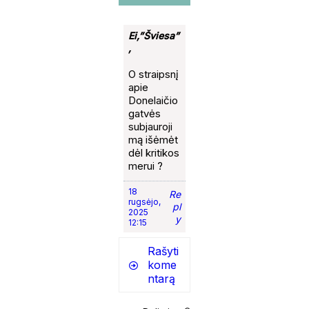
Ei,”Šviesa”
,
O straipsnį
apie
Donelaičio
gatvės
subjauroji
mą išėmėt
dėl kritikos
merui ?
18
Re
rugsėjo,
pl
2025
y
12:15
Rašyti
kome
ntarą