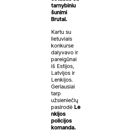
tarnybiniu
šunimi
Brutal.
Kartu su
lietuviais
konkurse
dalyvavo ir
pareigūnai
iš Estijos,
Latvijos ir
Lenkijos.
Geriausiai
tarp
užsieniečių
pasirodė
Le
nkijos
policijos
komanda.