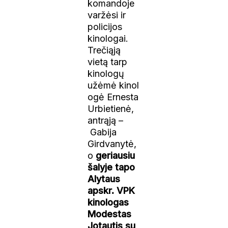
komandoje
varžėsi ir
policijos
kinologai.
Trečiąją
vietą tarp
kinologų
užėmė kinol
ogė Ernesta
Urbietienė,
antrąją –
Gabija
Girdvanytė,
o
geriausiu
šalyje tapo
Alytaus
apskr. VPK
kinologas
Modestas
Jotautis su