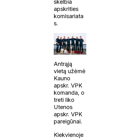
skelbia
apskrities
komisariata
s.
Antrąją
vietą užėmė
Kauno
apskr. VPK
komanda, o
treti liko
Utenos
apskr. VPK
pareigūnai.
Kiekvienoje