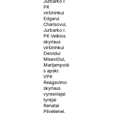
Jurbarko r.
PK
viršininkui
Edgarui
Charisovui,
Jurbarko r.
PK Veiklos
skyriaus
viršininkui
Deividui
Misevičiui,
Marijampolė
s apskr.
VPK
Reagavimo
skyriaus
vyresniajai
tyrėjai
Renatai
Pilvelienei,