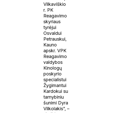
Vilkaviškio
r. PK
Reagavimo
skyriaus
tyrėjui
Osvaldui
Petrauskui,
Kauno
apskr. VPK
Reagavimo
valdybos
Kinologų
poskyrio
specialistui
Žygimantui
Kardokui su
tarnybiniu
šunimi Dyra
Vilkolakis”, –