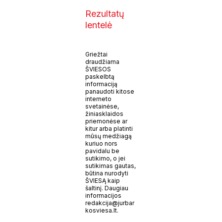
Rezultatų
lentelė
Griežtai
draudžiama
ŠVIESOS
paskelbtą
informaciją
panaudoti kitose
interneto
svetainėse,
žiniasklaidos
priemonėse ar
kitur arba platinti
mūsų medžiagą
kuriuo nors
pavidalu be
sutikimo, o jei
sutikimas gautas,
būtina nurodyti
ŠVIESĄ kaip
šaltinį. Daugiau
informacijos
redakcija@jurbar
kosviesa.lt.