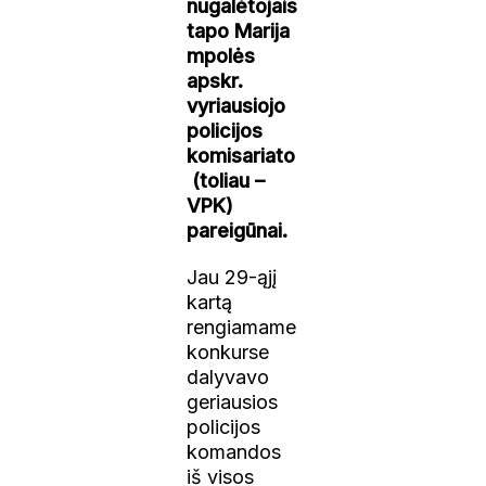
nugalėtojais
tapo
Marija
mpolės
apskr.
vyriausiojo
policijos
komisariato
(toliau –
VPK)
pareigūnai.
Jau 29-ąjį
kartą
rengiamame
konkurse
dalyvavo
geriausios
policijos
komandos
iš visos