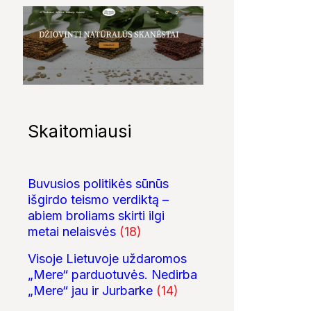
Skaitomiausi
Buvusios politikės sūnūs
išgirdo teismo verdiktą –
abiem broliams skirti ilgi
metai nelaisvės
(18)
Visoje Lietuvoje uždaromos
„Mere“ parduotuvės. Nedirba
„Mere“ jau ir Jurbarke
(14)