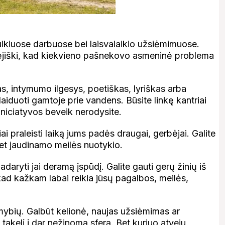
kiuose darbuose bei laisvalaikio užsiėmimuose.
obėjiški, kad kiekvieno pašnekovo asmeninė problema
s, intymumo ilgesys, poetiškas, lyriškas arba
alaiduoti gamtoje prie vandens. Būsite linkę kantriai
niciatyvos beveik nerodysite.
i praleisti laiką jums padės draugai, gerbėjai. Galite
net jaudinamo meilės nuotykio.
padaryti jai deramą įspūdį. Galite gauti gerų žinių iš
kad kažkam labai reikia jūsų pagalbos, meilės,
imybių. Galbūt kelionė, naujas užsiėmimas ar
 takelį į dar nežinomą sferą. Bet kuriuo atveju,