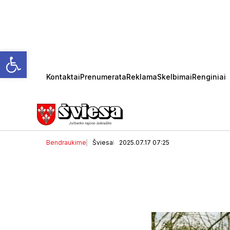
Open toolbar
Kontaktai
Prenumerata
Reklama
Skelbimai
Renginiai
Astrologinė prognozė ke
Bendraukime
Šviesa
2025.07.17 07:25