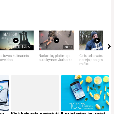
25:55
00:08
01:52
ietuvos kulinarinis
Narkotikų platintojo
Girtutėlis vairuotojas
aveldas
sulaikymas Jurbarke
norėjo pasigrožėti
mišku