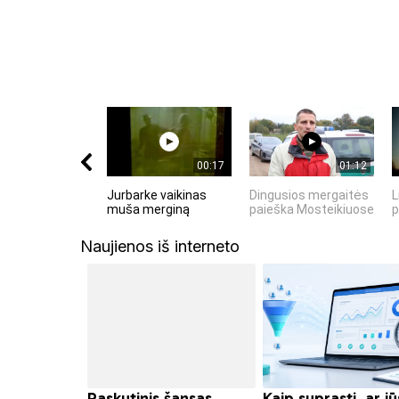
00:17
01:12
Jurbarke vaikinas
Dingusios mergaitės
L
muša merginą
paieška Mosteikiuose
p
Naujienos iš interneto