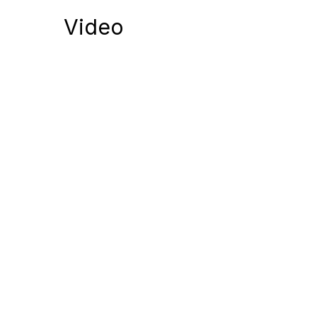
Video
Notify me of follow-up comments by
Notify me of new posts by email.
Komentuodami esate atsakingi už išsakytas mintis. 
nekurstyti neapykantos ir susipriešinimo.