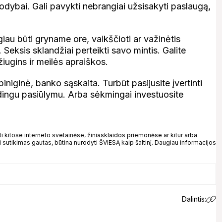
odybai. Gali pavykti nebrangiai užsisakyti paslaugą,
u būti gryname ore, vaikščioti ar važinėtis
 Seksis sklandžiai perteikti savo mintis. Galite
iugins ir meilės apraiškos.
iniginė, banko sąskaita. Turbūt pasijusite įvertinti
udingu pasiūlymu. Arba sėkmingai investuosite
kitose interneto svetainėse, žiniasklaidos priemonėse ar kitur arba
 sutikimas gautas, būtina nurodyti ŠVIESĄ kaip šaltinį. Daugiau informacijos
Dalintis: