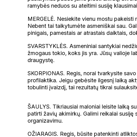
ramybės neduos su ateitimi susiję klausima
MERGELĖ. Nesiekite vienu mostu pakeisti nu
Nebent tai taikytumėte asmeniškai sau. Gali 
pinigais, pamestais ar atrastais daiktais, d
SVARSTYKLĖS. Asmeniniai santykiai nedžiugin
žmogaus tokio, koks jis yra. Jūsų valioje labi
draugystę.
SKORPIONAS. Regis, norai tvarkysite savo a
profilaktika. Jeigu gebėsite ilgesnį laiką ak
tobulinti įvaizdį, tai rezultatų tikrai sulauksi
ŠAULYS. Tikriausiai maloniai leisite laiką 
patirti žavių akimirkų. Galimi reikalai susi
organizavimu.
OŽIARAGIS. Regis, būsite patenkinti atlikto