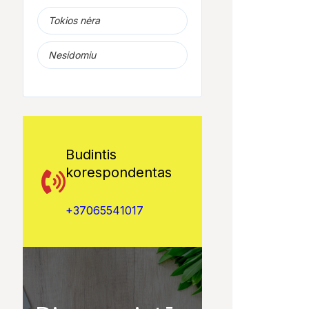
Tokios nėra
Nesidomiu
11:00
01:41
5 MOKSLINIAI
Brakonierių tinklai
4 Faktai apie
Budintis
EKSPERIMENTAI,
Kalnėnų uoste
Antarktidą
korespondentas
KURIE SUKRĖTĖ...
+37065541017