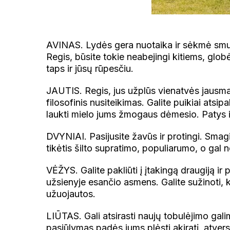
AVINAS. Lydės gera nuotaika ir sėkmė smul
Regis, būsite tokie neabejingi kitiems, gl
taps ir jūsų rūpesčiu.
JAUTIS. Regis, jus užplūs vienatvės jausma
filosofinis nusiteikimas. Galite puikiai atsip
laukti mielo jums žmogaus dėmesio. Patys i
DVYNIAI. Pasijusite žavūs ir protingi. Smagia
tikėtis šilto supratimo, populiarumo, o gal 
VĖŽYS. Galite pakliūti į įtakingą draugiją ir 
užsienyje esančio asmens. Galite sužinoti, 
užuojautos.
LIŪTAS. Gali atsirasti naujų tobulėjimo gal
pasiūlymas padės jums plėsti akiratį, atvers