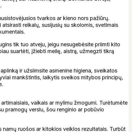
i.
sistovėjusios tvarkos ar kieno nors pažiūrų.
atsirasti reikalų, susijusių su skolomis, svetimais
okumentais.
s tik tuo atveju, jeigu nesugebėsite priimti kito
au suartėti, įžiebti meilę, aistrą, užmegzti tikrą
plinką ir užsiimsite asmenine higiena, sveikatos
tyviai mankštintis, laikytis sveikos mitybos principų,
te.
su artimaisiais, vaikais ar mylimu žmogumi. Turėtumėte
ję su pramogų verslu, šou renginio ar pobūvio
s namų ruošos ar kitokios veiklos rezultatais. Turbūt