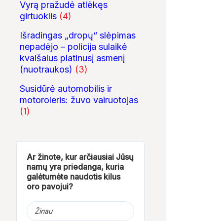
Vyrą pražudė atlėkęs
girtuoklis
(4)
Išradingas „dropų“ slėpimas
nepadėjo – policija sulaikė
kvaišalus platinusį asmenį
(nuotraukos)
(3)
Susidūrė automobilis ir
motoroleris: žuvo vairuotojas
(1)
Ar žinote, kur arčiausiai Jūsų
namų yra priedanga, kuria
galėtumėte naudotis kilus
oro pavojui?
Žinau