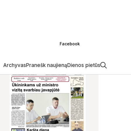
Facebook
Archyvas
Pranešk naujieną
Dienos pietūs