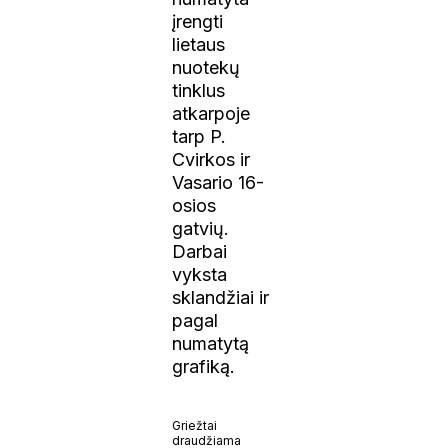
įrengti
lietaus
nuotekų
tinklus
atkarpoje
tarp P.
Cvirkos ir
Vasario 16-
osios
gatvių.
Darbai
vyksta
sklandžiai ir
pagal
numatytą
grafiką.
Griežtai
draudžiama