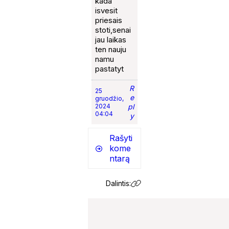
kada
isvesit
priesais
stoti,senai
jau laikas
ten nauju
namu
pastatyt
R
25
e
gruodžio,
2024
pl
04:04
y
Rašyti
kome
ntarą
Dalintis: