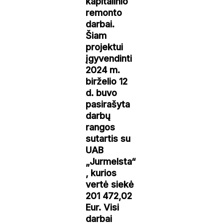
kapitalinio
remonto
darbai.
Šiam
projektui
įgyvendinti
2024 m.
birželio 12
d. buvo
pasirašyta
darbų
rangos
sutartis su
UAB
„Jurmelsta“
, kurios
vertė siekė
201 472,02
Eur. Visi
darbai