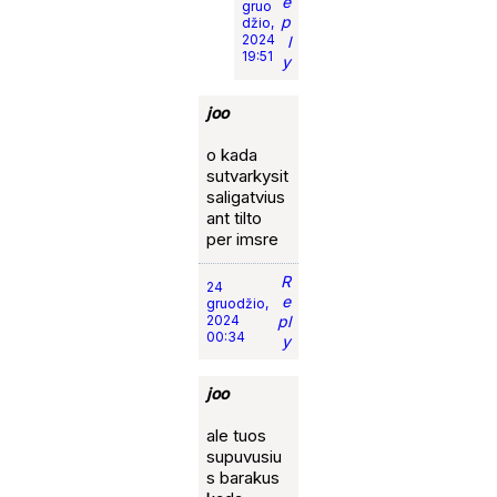
e
gruo
p
džio,
2024
l
19:51
y
joo
o kada
sutvarkysit
saligatvius
ant tilto
per imsre
R
24
e
gruodžio,
2024
pl
00:34
y
joo
ale tuos
supuvusiu
s barakus