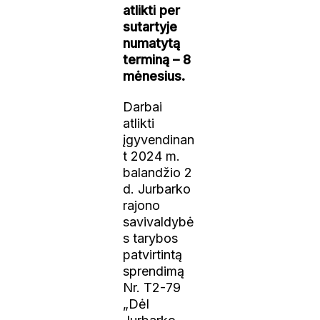
atlikti per
sutartyje
numatytą
terminą – 8
mėnesius.
Darbai
atlikti
įgyvendinan
t 2024 m.
balandžio 2
d. Jurbarko
rajono
savivaldybė
s tarybos
patvirtintą
sprendimą
Nr. T2-79
„Dėl