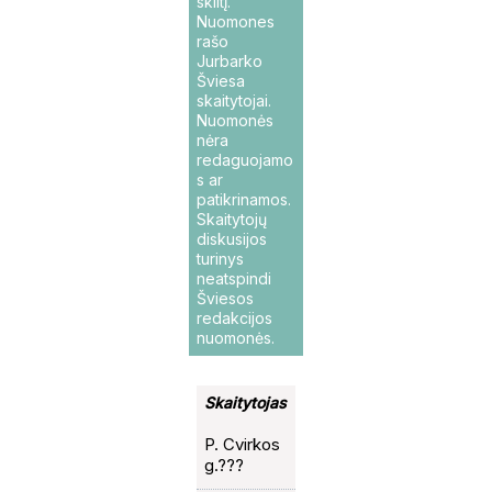
skiltį.
Nuomones
rašo
Jurbarko
Šviesa
skaitytojai.
Nuomonės
nėra
redaguojamo
s ar
patikrinamos.
Skaitytojų
diskusijos
turinys
neatspindi
Šviesos
redakcijos
nuomonės.
Skaitytojas
P. Cvirkos
g.???