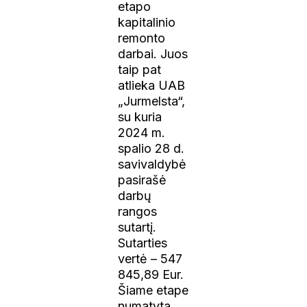
etapo
kapitalinio
remonto
darbai. Juos
taip pat
atlieka UAB
„Jurmelsta“,
su kuria
2024 m.
spalio 28 d.
savivaldybė
pasirašė
darbų
rangos
sutartį.
Sutarties
vertė – 547
845,89 Eur.
Šiame etape
numatyta