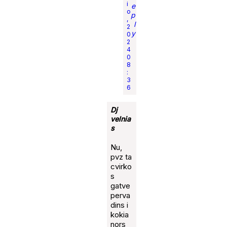
i
e
o
p
,
l
2
y
0
2
4
0
8
:
3
6
Dj
velnia
s
Nu,
pvz ta
cvirko
s
gatve
perva
dins i
kokia
nors