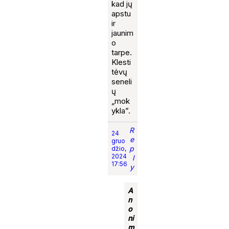
kad jų
apstu
ir
jaunim
o
tarpe.
Klesti
tėvų
seneli
ų
„mok
ykla”.
R
24
e
gruo
p
džio,
2024
l
17:56
y
A
n
o
ni
m