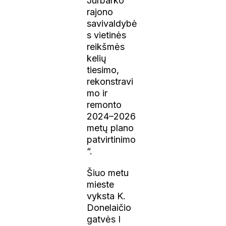
Jurbarko
rajono
savivaldybė
s vietinės
reikšmės
kelių
tiesimo,
rekonstravi
mo ir
remonto
2024–2026
metų plano
patvirtinimo
“.
Šiuo metu
mieste
vyksta K.
Donelaičio
gatvės I