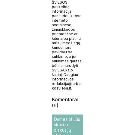
ŠVIESOS
paskelbtą
informaciją
panaudoti kitose
interneto
svetainėse,
žiniasklaidos
priemonėse ar
kitur arba platinti
mūsų medžiagą
kuriuo nors
pavidalu be
sutikimo, o jei
sutikimas gautas,
būtina nurodyti
ŠVIESĄ kaip
šaltinį. Daugiau
informacijos
redakcija@jurbar
kosviesa.lt.
Komentarai
(6)
Dėmesio! Jūs
skaitote
diskusijų