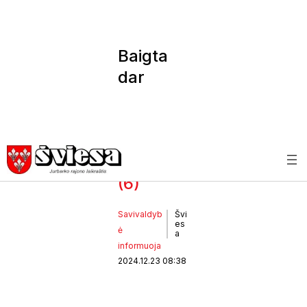
Baigta
dar
vienos
gatvės
rekonstr
ukcija
(6)
Savivaldyb
Švi
es
ė
a
informuoja
2024.12.23 08:38