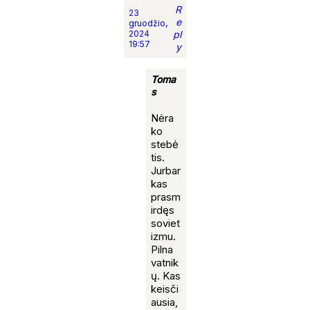
R
23
e
gruodžio,
2024
pl
19:57
y
Toma
s
Nėra
ko
stebė
tis.
Jurbar
kas
prasm
irdęs
soviet
izmu.
Pilna
vatnik
ų. Kas
keisči
ausia,