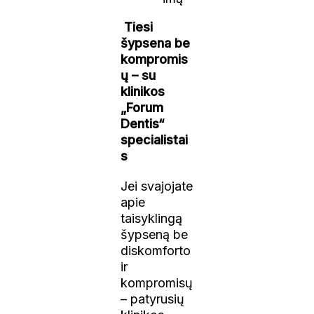
Tiesi
šypsena be
kompromis
ų – su
klinikos
„Forum
Dentis“
specialistai
s
Jei svajojate
apie
taisyklingą
šypseną be
diskomforto
ir
kompromisų
– patyrusių