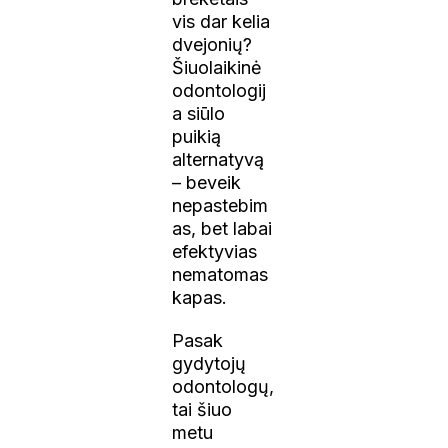
vis dar kelia
dvejonių?
Šiuolaikinė
odontologij
a siūlo
puikią
alternatyvą
– beveik
nepastebim
as, bet labai
efektyvias
nematomas
kapas.
Pasak
gydytojų
odontologų,
tai šiuo
metu