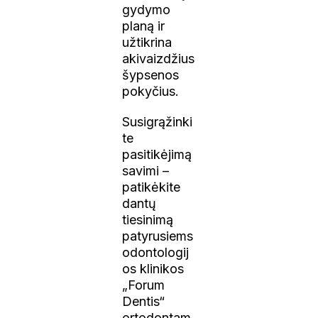
gydymo
planą ir
užtikrina
akivaizdžius
šypsenos
pokyčius.
Susigrąžinki
te
pasitikėjimą
savimi –
patikėkite
dantų
tiesinimą
patyrusiems
odontologij
os klinikos
„Forum
Dentis“
ortodontam