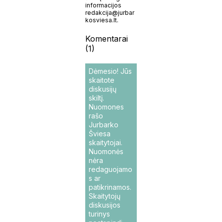
informacijos
redakcija@jurbar
kosviesa.lt.
Komentarai
(1)
Dėmesio! Jūs
skaitote
diskusijų
skiltį.
Nuomones
rašo
Jurbarko
Šviesa
skaitytojai.
Nuomonės
nėra
redaguojamo
s ar
patikrinamos.
Skaitytojų
diskusijos
turinys