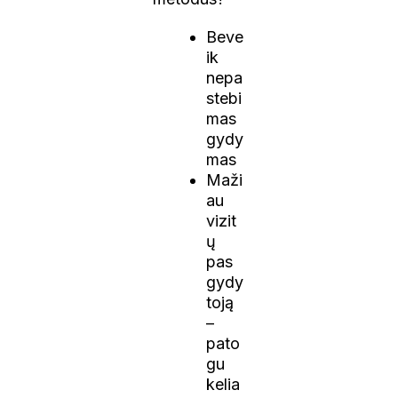
Beve
ik
nepa
stebi
mas
gydy
mas
Maži
au
vizit
ų
pas
gydy
toją
–
pato
gu
kelia