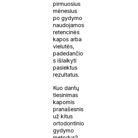
pirmuosius
mėnesius
po gydymo
naudojamos
retencinės
kapos arba
vielutės,
padedančio
s išlaikyti
pasiektus
rezultatus.
Kuo dantų
tiesinimas
kapomis
pranašesnis
už kitus
ortodontinio
gydymo
metodus?