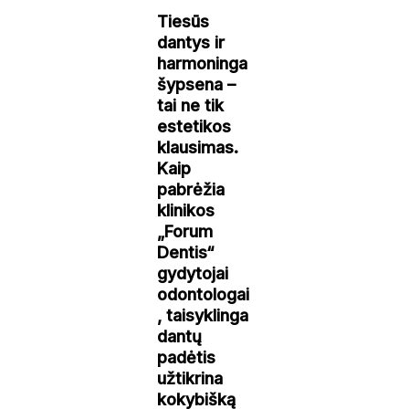
Tiesūs
dantys ir
harmoninga
šypsena –
tai ne tik
estetikos
klausimas.
Kaip
pabrėžia
klinikos
„Forum
Dentis“
gydytojai
odontologai
, taisyklinga
dantų
padėtis
užtikrina
kokybišką