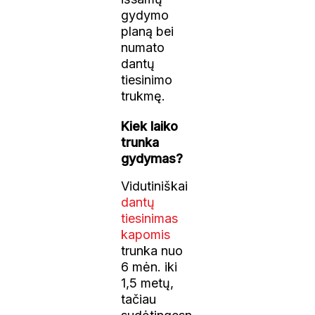
gydymo
planą bei
numato
dantų
tiesinimo
trukmę.
Kiek laiko
trunka
gydymas?
Vidutiniškai
dantų
tiesinimas
kapomis
trunka nuo
6 mėn. iki
1,5 metų,
tačiau