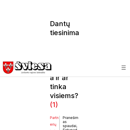
Dantų
tiesinima
s
kapomis:
kiek tai
užtrunk
a ir ar
tinka
visiems?
(1)
Partn
Pranešim
as
erių
spaudai,
Setupad