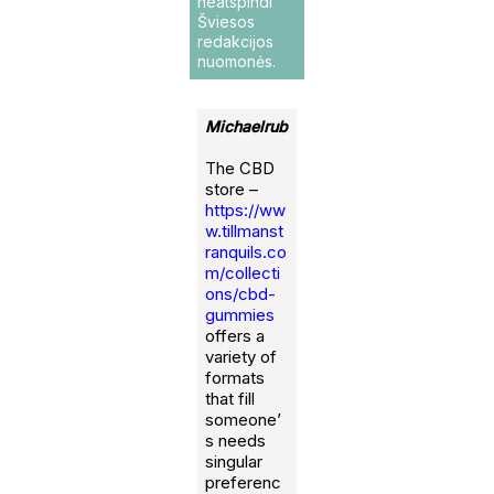
neatspindi
Šviesos
redakcijos
nuomonės.
Michaelrub
The CBD
store –
https://ww
w.tillmanst
ranquils.co
m/collecti
ons/cbd-
gummies
offers a
variety of
formats
that fill
someone’
s needs
singular
preferenc