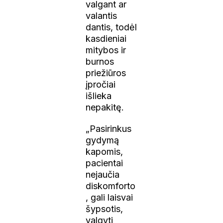
valgant ar
valantis
dantis, todėl
kasdieniai
mitybos ir
burnos
priežiūros
įpročiai
išlieka
nepakitę.
„Pasirinkus
gydymą
kapomis,
pacientai
nejaučia
diskomforto
, gali laisvai
šypsotis,
valgyti