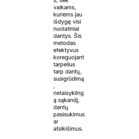
s, tiek
vaikams,
kuriems jau
išdygę visi
nuolatiniai
dantys. Šis
metodas
efektyvus
koreguojant
tarpelius
tarp dantų,
susigrūdimą
,
netaisykling
ą sąkandį,
dantų
pasisukimus
ar
atsikišimus.