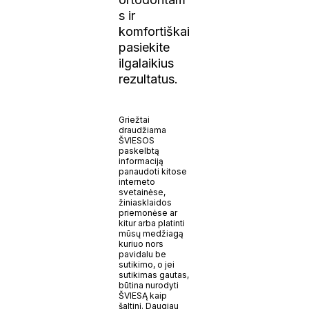
s ir
komfortiškai
pasiekite
ilgalaikius
rezultatus.
Griežtai
draudžiama
ŠVIESOS
paskelbtą
informaciją
panaudoti kitose
interneto
svetainėse,
žiniasklaidos
priemonėse ar
kitur arba platinti
mūsų medžiagą
kuriuo nors
pavidalu be
sutikimo, o jei
sutikimas gautas,
būtina nurodyti
ŠVIESĄ kaip
šaltinį. Daugiau