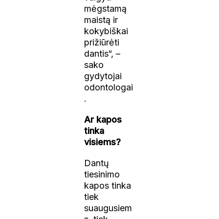
mėgstamą
maistą ir
kokybiškai
prižiūrėti
dantis“, –
sako
gydytojai
odontologai
.
Ar kapos
tinka
visiems?
Dantų
tiesinimo
kapos tinka
tiek
suaugusiem