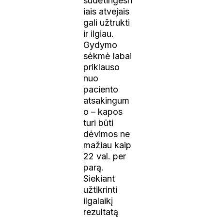
sudėtingesn
iais atvejais
gali užtrukti
ir ilgiau.
Gydymo
sėkmė labai
priklauso
nuo
paciento
atsakingum
o – kapos
turi būti
dėvimos ne
mažiau kaip
22 val. per
parą.
Siekiant
užtikrinti
ilgalaikį
rezultatą