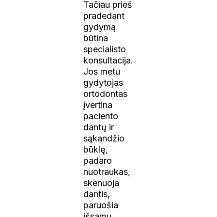
Tačiau prieš
pradedant
gydymą
būtina
specialisto
konsultacija.
Jos metu
gydytojas
ortodontas
įvertina
paciento
dantų ir
sąkandžio
būklę,
padaro
nuotraukas,
skenuoja
dantis,
paruošia
išsamų