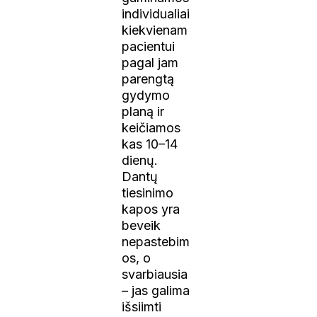
individualiai
kiekvienam
pacientui
pagal jam
parengtą
gydymo
planą ir
keičiamos
kas 10–14
dienų.
Dantų
tiesinimo
kapos yra
beveik
nepastebim
os, o
svarbiausia
– jas galima
išsiimti