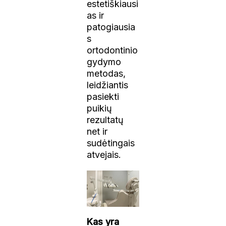
estetiškiausi
as ir
patogiausia
s
ortodontinio
gydymo
metodas,
leidžiantis
pasiekti
puikių
rezultatų
net ir
sudėtingais
atvejais.
Kas yra