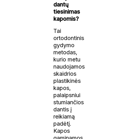
dantų
tiesinimas
kapomis?
Tai
ortodontinis
gydymo
metodas,
kurio metu
naudojamos
skaidrios
plastikinės
kapos,
palaipsniui
stumiančios
dantis į
reikiamą
padėtį.
Kapos
gaminamos