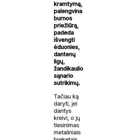
kramtymą,
palengvina
burnos
priežiūrą,
padeda
išvengti
ėduonies,
dantenų
ligų,
žandikaulio
sąnario
sutrikimų.
Tačiau ką
daryti, jei
dantys
kreivi, o jų
tiesinimas
metaliniais
breketais