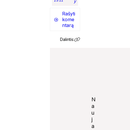
23:22
y
Rašyti
kome
ntarą
Dalintis:
N
a
u
j
Notify
a