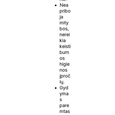
Nea
pribo
ja
mity
bos,
nerei
kia
keisti
burn
os
higie
nos
įproč
ių.
Gyd
yma
s
pare
mtas