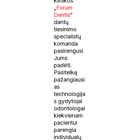
klinikos
„
Forum
Dentis
“
dantų
tiesinimo
specialistų
komanda
pasirengusi
Jums
padėti.
Pasitelkę
pažangiausi
as
technologija
s gydytojai
odontologai
kiekvienam
pacientui
parengia
individualų