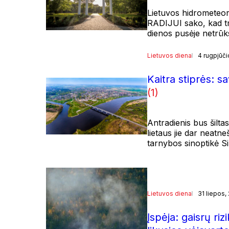
Lietuvos hidrometeor
RADIJUI sako, kad tr
dienos pusėje netrūks
Lietuvos diena
4 rugpjūči
Kaitra stiprės: s
(1)
Antradienis bus šilta
lietaus jie dar neat
tarnybos sinoptikė S
Lietuvos diena
31 liepos,
Įspėja: gaisrų ri