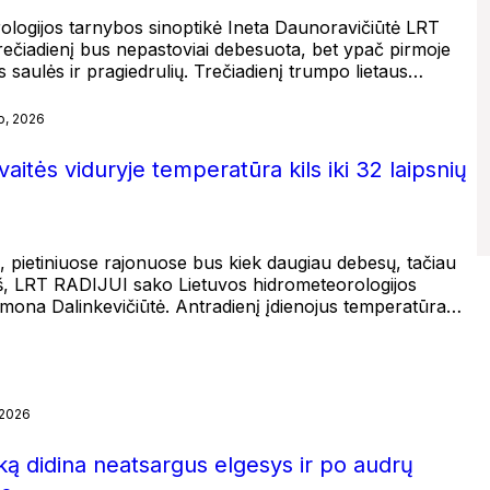
ologijos tarnybos sinoptikė Ineta Daunoravičiūtė LRT
ečiadienį bus nepastoviai debesuota, bet ypač pirmoje
 saulės ir pragiedrulių. Trečiadienį trumpo lietaus…
o, 2026
avaitės viduryje temperatūra kils iki 32 laipsnių
s, pietiniuose rajonuose bus kiek daugiau debesų, tačiau
neš, LRT RADIJUI sako Lietuvos hidrometeorologijos
imona Dalinkevičiūtė. Antradienį įdienojus temperatūra…
 2026
ziką didina neatsargus elgesys ir po audrų