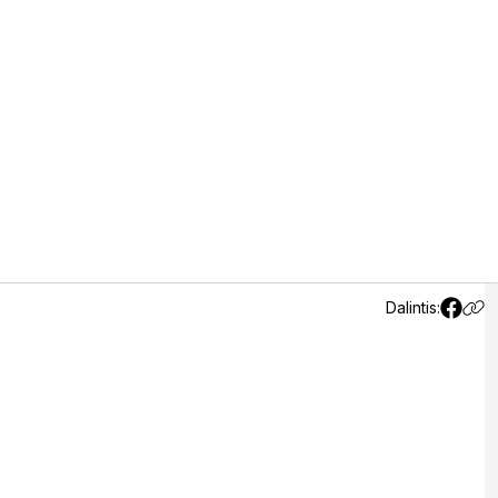
i – šils iki 19 laipsnių
Dalintis: