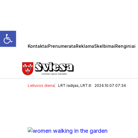
Open toolbar
Kontaktai
Prenumerata
Reklama
Skelbimai
Renginiai
Darganą keis malonūs ora
Lietuvos diena
LRT radijas, LRT.lt
2024.10.07 07:34