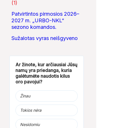
(1)
Patvirtintos pirmosios 2026–
2027 m. „URBO-NKL“
sezono komandos.
Sužalotas vyras neišgyveno
Ar žinote, kur arčiausiai Jūsų
namų yra priedanga, kuria
galėtumėte naudotis kilus
oro pavojui?
Žinau
Tokios nėra
Nesidomiu