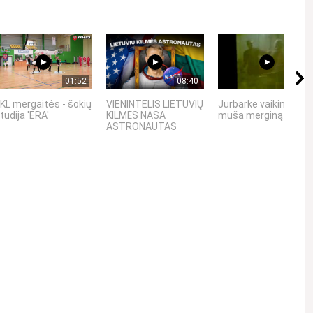
01:52
08:40
00:17
KL mergaitės - šokių
VIENINTELIS LIETUVIŲ
Jurbarke vaikinas
tudija 'ERA'
KILMĖS NASA
muša merginą
ASTRONAUTAS