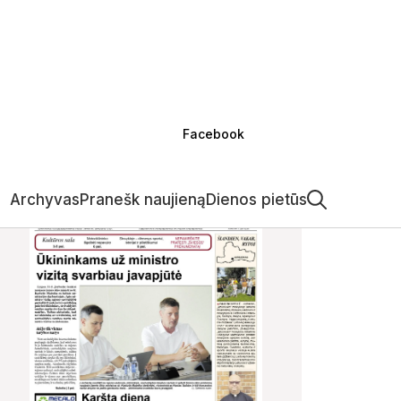
Facebook
Archyvas
Pranešk naujieną
Dienos pietūs