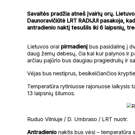
Savaitės pradžia atneš įvairių orų. Lietuv
Daunoravičiūtė LRT RADIJUI pasakoja, kad l
antradienio naktį tesušils iki 6 laipsnių, tr
Lietuvos orai
pirmadienį
bus pasidalinę į d
daug žemų debesų, čia kai kur palynos ir p
arčiau pajūrio bus daugiau pragiedrulių ir sa
Vėjas bus nestiprus, besikeičiančios kryptie
Temperatūra rytiniuose rajonuose laikysis tar
13 laipsnių šilumos.
Ruduo Vilniuje / D. Umbraso / LRT nuotr.
Antradienio
naktis bus vėsi – temperatūra s