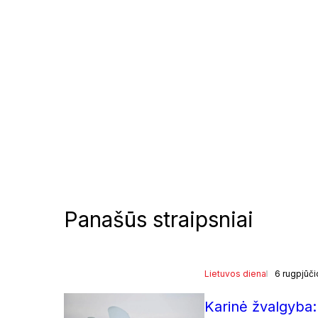
Panašūs straipsniai
Lietuvos diena
6 rugpjūči
Karinė žvalgyba: