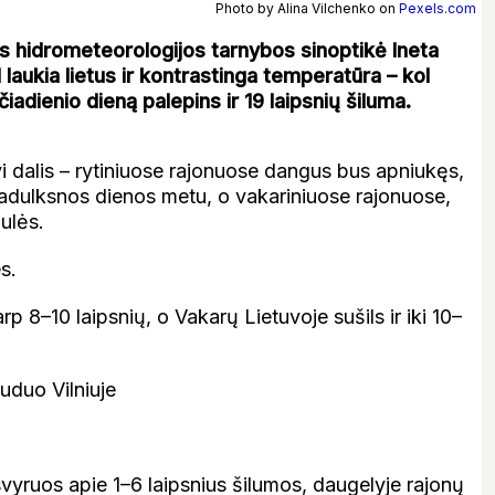
Photo by Alina Vilchenko on
Pexels.com
os hidrometeorologijos tarnybos sinoptikė Ineta
aukia lietus ir kontrastinga temperatūra – kol
ečiadienio dieną palepins ir 19 laipsnių šiluma.
vi dalis – rytiniuose rajonuose dangus bus apniukęs,
adulksnos dienos metu, o vakariniuose rajonuose,
ulės.
s.
p 8–10 laipsnių, o Vakarų Lietuvoje sušils ir iki 10–
vyruos apie 1–6 laipsnius šilumos, daugelyje rajonų