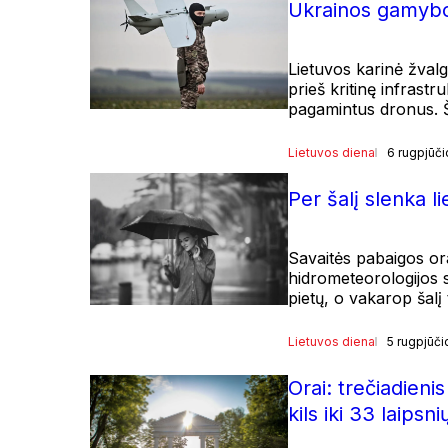
Ukrainos gamybo
Lietuvos karinė žval
prieš kritinę infrast
pagamintus dronus. Ši
Lietuvos diena
6 rugpjūči
Per šalį slenka li
Savaitės pabaigos or
hidrometeorologijos s
pietų, o vakarop šalį 
Lietuvos diena
5 rugpjūči
Orai: trečiadieni
kils iki 33 laipsni