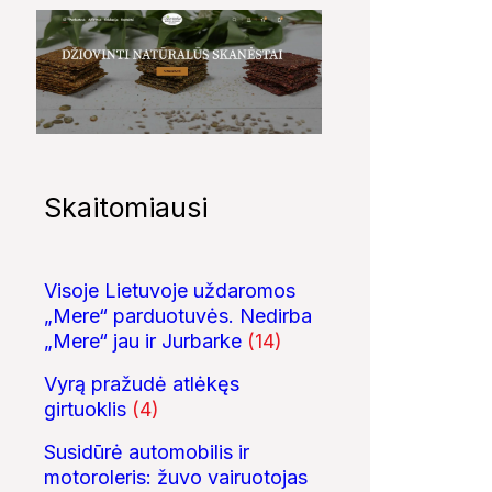
10:24
08:01
6 DIDŽIAUSI TECH
KAS TAS „SIX-
4 Faktai apie
SKANDALAI: AFEROS,
SEVEN“?
Antarktidą
MELAI IR MILIJARDAI...
NEPAAIŠKINAMAS...
Skaitomiausi
Visoje Lietuvoje uždaromos
„Mere“ parduotuvės. Nedirba
„Mere“ jau ir Jurbarke
(14)
Vyrą pražudė atlėkęs
girtuoklis
(4)
Susidūrė automobilis ir
motoroleris: žuvo vairuotojas