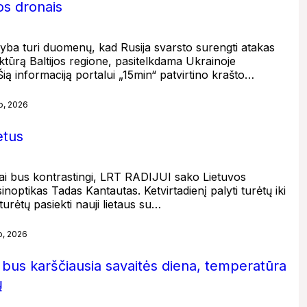
s dronais
gyba turi duomenų, kad Rusija svarsto surengti atakas
ruktūrą Baltijos regione, pasitelkdama Ukrainoje
ą informaciją portalui „15min“ patvirtino krašto…
o, 2026
etus
ai bus kontrastingi, LRT RADIJUI sako Lietuvos
inoptikas Tadas Kantautas. Ketvirtadienį palyti turėtų iki
turėtų pasiekti nauji lietaus su…
o, 2026
s bus karščiausia savaitės diena, temperatūra
ų