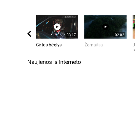
03:17
02:02
Girtas bėglys
Žemaitija
J
s
Naujienos iš interneto