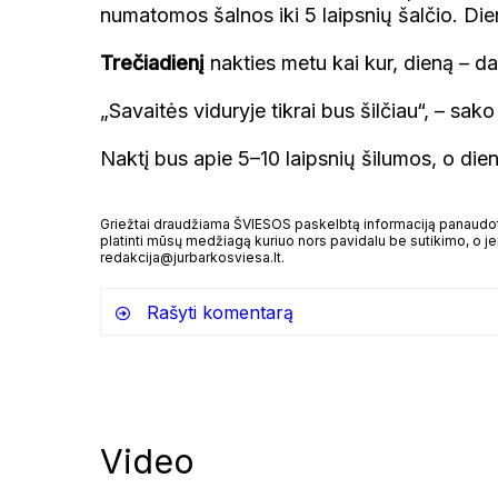
numatomos šalnos iki 5 laipsnių šalčio. Dien
Trečiadienį
nakties metu kai kur, dieną – da
„Savaitės viduryje tikrai bus šilčiau“, – sako
Naktį bus apie 5–10 laipsnių šilumos, o dieną
Griežtai draudžiama ŠVIESOS paskelbtą informaciją panaudoti 
platinti mūsų medžiagą kuriuo nors pavidalu be sutikimo, o jei
redakcija@jurbarkosviesa.lt.
Rašyti komentarą
Video