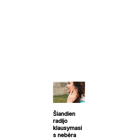
Šiandien
radijo
klausymasi
s nebėra