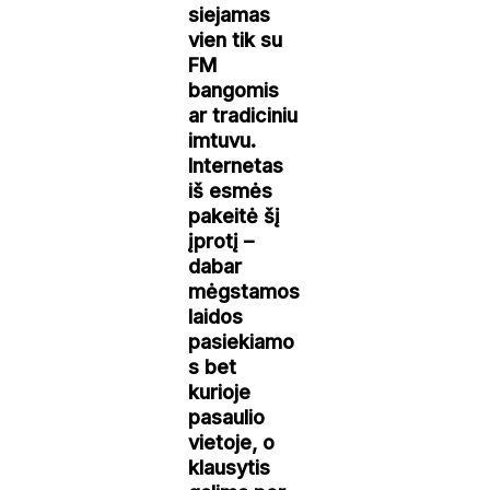
siejamas
vien tik su
FM
bangomis
ar tradiciniu
imtuvu.
Internetas
iš esmės
pakeitė šį
įprotį –
dabar
mėgstamos
laidos
pasiekiamo
s bet
kurioje
pasaulio
vietoje, o
klausytis