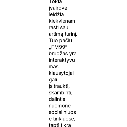
Tokia
įvairovė
leidžia
kiekvienam
rasti sau
artimą turinį.
Tuo pačiu
„FM99“
bruožas yra
interaktyvu
mas:
klausytojai
gali
įsitraukti,
skambinti,
dalintis
nuomone
socialiniuos
e tinkluose,
tapti tikra