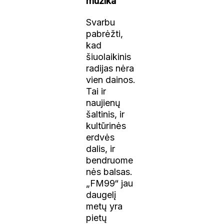
muzika
Svarbu
pabrėžti,
kad
šiuolaikinis
radijas nėra
vien dainos.
Tai ir
naujienų
šaltinis, ir
kultūrinės
erdvės
dalis, ir
bendruome
nės balsas.
„FM99“ jau
daugelį
metų yra
pietų