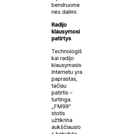
bendruome
nės dalimi.
Radijo
klausymosi
patirtys
Technologiš
kai radijo
klausymasis
internetu yra
paprastas,
tačiau
patirtis –
turtinga.
„FM99“
stotis
užtikrina
aukščiausio
s kokybės