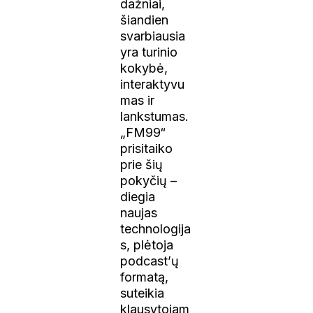
dažniai,
šiandien
svarbiausia
yra turinio
kokybė,
interaktyvu
mas ir
lankstumas.
„FM99“
prisitaiko
prie šių
pokyčių –
diegia
naujas
technologija
s, plėtoja
podcast’ų
formatą,
suteikia
klausytojam