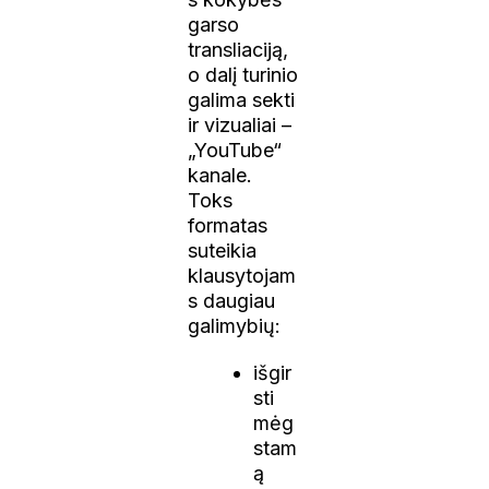
garso
transliaciją,
o dalį turinio
galima sekti
ir vizualiai –
„YouTube“
kanale.
Toks
formatas
suteikia
klausytojam
s daugiau
galimybių:
išgir
sti
mėg
stam
ą