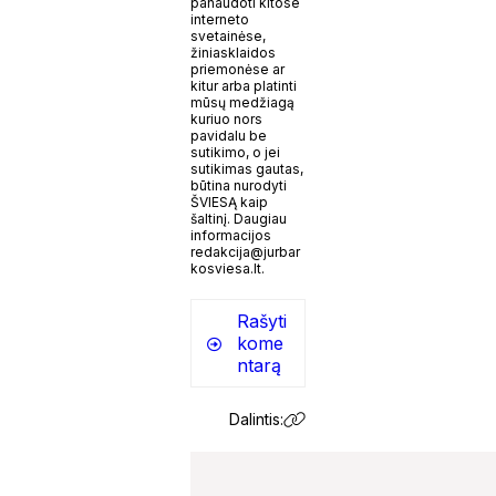
panaudoti kitose
interneto
svetainėse,
žiniasklaidos
priemonėse ar
kitur arba platinti
mūsų medžiagą
kuriuo nors
pavidalu be
sutikimo, o jei
sutikimas gautas,
būtina nurodyti
ŠVIESĄ kaip
šaltinį. Daugiau
informacijos
redakcija@jurbar
kosviesa.lt.
Rašyti
kome
ntarą
Dalintis: