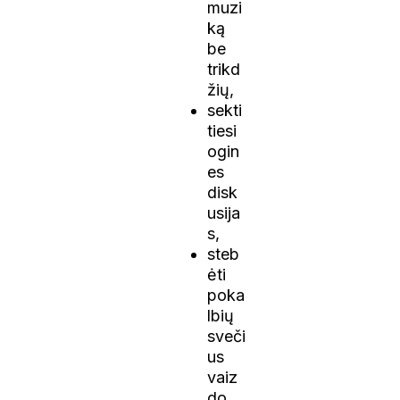
muzi
ką
be
trikd
žių,
sekti
tiesi
ogin
es
disk
usija
s,
steb
ėti
poka
lbių
sveči
us
vaiz
do