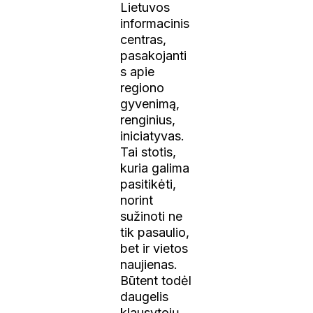
Lietuvos
informacinis
centras,
pasakojanti
s apie
regiono
gyvenimą,
renginius,
iniciatyvas.
Tai stotis,
kuria galima
pasitikėti,
norint
sužinoti ne
tik pasaulio,
bet ir vietos
naujienas.
Būtent todėl
daugelis
klausytojų