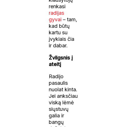
renkasi
radijas
gyvai
– tam,
kad būtų
kartu su
įvykiais čia
ir dabar.
Žvilgsnis į
ateitį
Radijo
pasaulis
nuolat kinta.
Jei anksčiau
viską lėmė
siųstuvų
galia ir
bangų