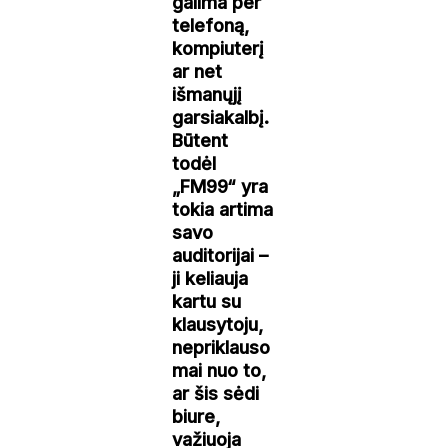
galima per
telefoną,
kompiuterį
ar net
išmanųjį
garsiakalbį.
Būtent
todėl
„FM99“ yra
tokia artima
savo
auditorijai –
ji keliauja
kartu su
klausytoju,
nepriklauso
mai nuo to,
ar šis sėdi
biure,
važiuoja