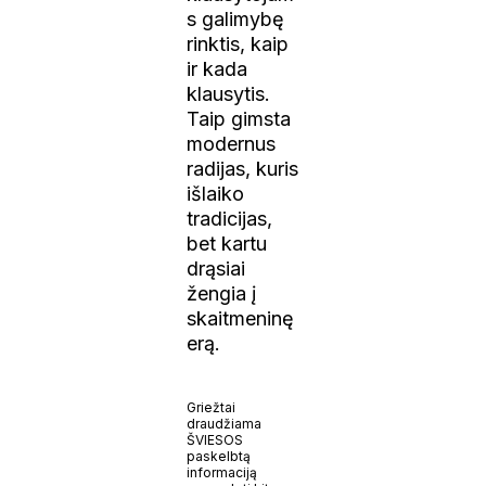
s galimybę
rinktis, kaip
ir kada
klausytis.
Taip gimsta
modernus
radijas, kuris
išlaiko
tradicijas,
bet kartu
drąsiai
žengia į
skaitmeninę
erą.
Griežtai
draudžiama
ŠVIESOS
paskelbtą
informaciją