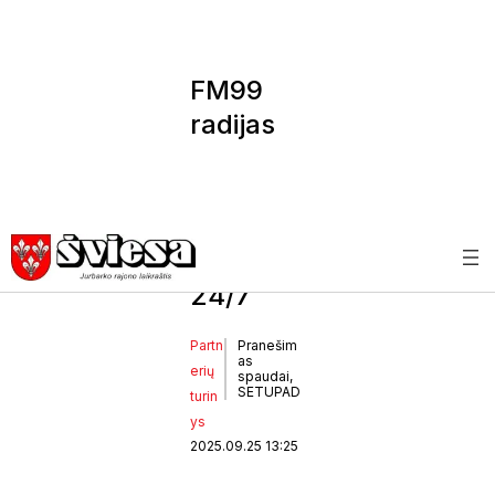
FM99
radijas
internet
u –
klausyki
s gyvai
24/7
Partn
Pranešim
as
erių
spaudai,
SETUPAD
turin
ys
2025.09.25 13:25