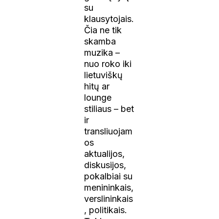
su
klausytojais.
Čia ne tik
skamba
muzika –
nuo roko iki
lietuviškų
hitų ar
lounge
stiliaus – bet
ir
transliuojam
os
aktualijos,
diskusijos,
pokalbiai su
menininkais,
verslininkais
, politikais.