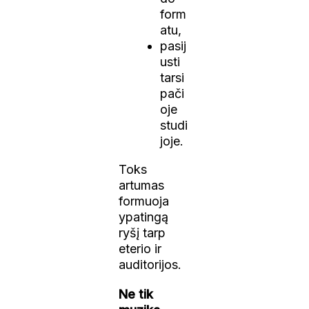
form
atu,
pasij
usti
tarsi
pači
oje
studi
joje.
Toks
artumas
formuoja
ypatingą
ryšį tarp
eterio ir
auditorijos.
Ne tik