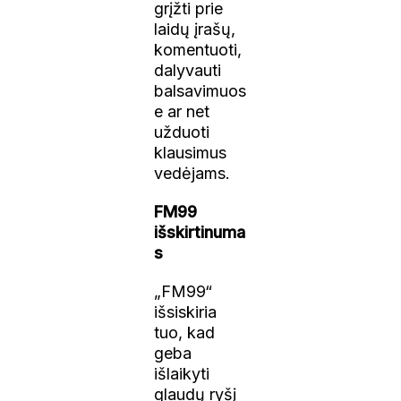
grįžti prie
laidų įrašų,
komentuoti,
dalyvauti
balsavimuos
e ar net
užduoti
klausimus
vedėjams.
FM99
išskirtinuma
s
„FM99“
išsiskiria
tuo, kad
geba
išlaikyti
glaudų ryšį