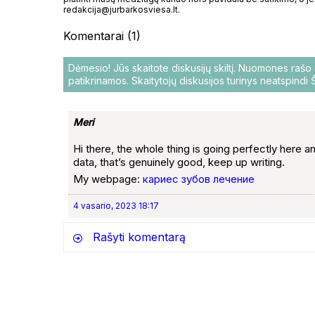
redakcija@jurbarkosviesa.lt.
Komentarai (1)
Dėmesio! Jūs skaitote diskusijų skiltį. Nuomones raš
patikrinamos. Skaitytojų diskusijos turinys neatspind
Meri
Hi there, the whole thing is going perfectly here 
data, that’s genuinely good, keep up writing.
My webpage:
кариес зубов лечение
4 vasario, 2023 18:17
Rašyti komentarą