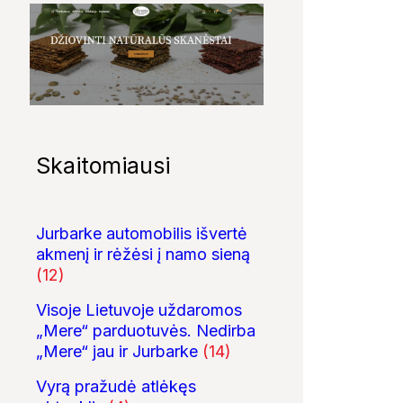
Skaitomiausi
Jurbarke automobilis išvertė
akmenį ir rėžėsi į namo sieną
(12)
Visoje Lietuvoje uždaromos
„Mere“ parduotuvės. Nedirba
„Mere“ jau ir Jurbarke
(14)
Vyrą pražudė atlėkęs