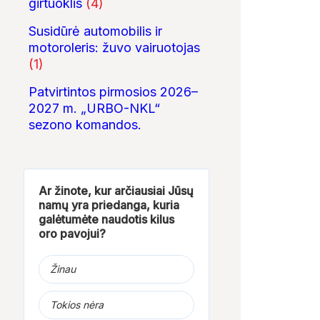
girtuoklis
(4)
Susidūrė automobilis ir
motoroleris: žuvo vairuotojas
(1)
Patvirtintos pirmosios 2026–
2027 m. „URBO-NKL“
sezono komandos.
Ar žinote, kur arčiausiai Jūsų
namų yra priedanga, kuria
galėtumėte naudotis kilus
oro pavojui?
Žinau
Tokios nėra