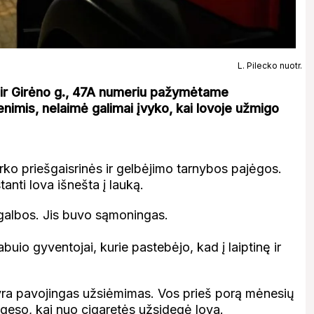
L. Pilecko nuotr.
 ir Girėno g., 47A numeriu pažymėtame
enimis, nelaimė galimai įvyko, kai lovoje užmigo
rko priešgaisrinės ir gelbėjimo tarnybos pajėgos.
anti lova išnešta į lauką.
agalbos. Jis buvo sąmoningas.
uio gyventojai, kurie pastebėjo, kad į laiptinę ir
yra pavojingas užsiėmimas. Vos prieš porą mėnesių
žgeso, kai nuo cigaretės užsidegė lova.