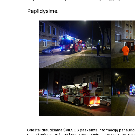
Papildysime.
Griežtai draudžiama ŠVIESOS paskelbtą informaciją panaudoti 
platinti mūsų medžiagą kuriuo nors pavidalu be sutikimo, o jei