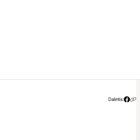
inti išskubėjo didžiulės
apildyta)
(1)
Dalintis: