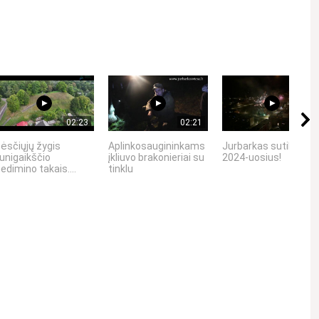
02:23
02:21
04:56
ėsčiųjų žygis
Aplinkosaugininkams
Jurbarkas sutiko
unigaikščio
įkliuvo brakonieriai su
2024-uosius!
edimino takais....
tinklu