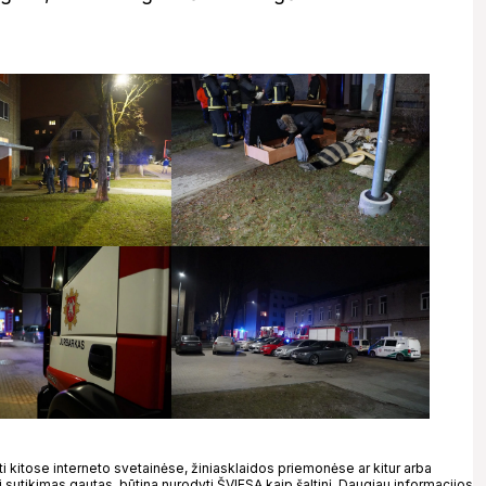
kitose interneto svetainėse, žiniasklaidos priemonėse ar kitur arba
 sutikimas gautas, būtina nurodyti ŠVIESĄ kaip šaltinį. Daugiau informacijos