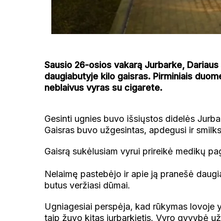
Sausio 26-osios vakarą Jurbarke, Dariaus
daugiabutyje kilo gaisras. Pirminiais duom
neblaivus vyras su cigarete.
Gesinti ugnies buvo išsiųstos didelės Jurba
Gaisras buvo užgesintas, apdegusi ir smilkst
Gaisrą sukėlusiam vyrui prireikė medikų p
Nelaimę pastebėjo ir apie ją pranešė daugiab
butus veržiasi dūmai.
Ugniagesiai perspėja, kad rūkymas lovoje 
taip žuvo kitas jurbarkietis. Vyro gyvybė u