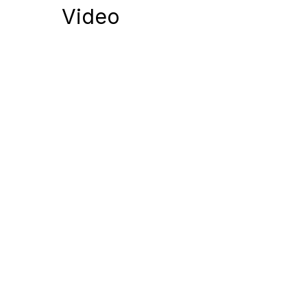
Video
Notify me of follow-up comments by
Notify me of new posts by email.
Komentuodami esate atsakingi už išsakytas mintis. 
nekurstyti neapykantos ir susipriešinimo.