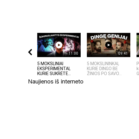
11:00
09:41
5 MOKSLINIAI
5 MOKSLININKAI,
P
EKSPERIMENTAI,
KURIE DINGO BE
k
KURIE SUKRĖTĖ...
ŽINIOS PO SAVO...
G
Naujienos iš interneto