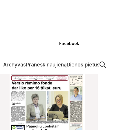
Facebook
Archyvas
Pranešk naujieną
Dienos pietūs