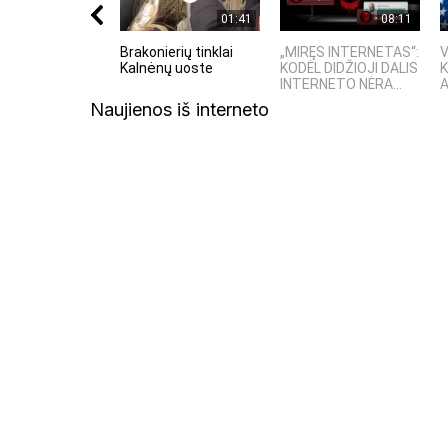
01:41
08:11
Brakonierių tinklai
„MIRĘS INTERNETAS“:
V
Kalnėnų uoste
KODĖL DIDŽIOJI DALIS
K
INTERNETO NĖRA...
Naujienos iš interneto