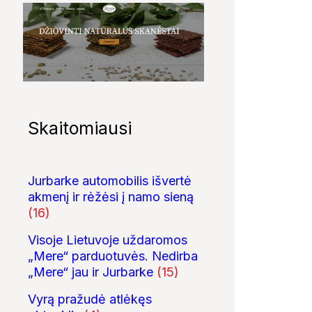
Skaitomiausi
Jurbarke automobilis išvertė
akmenį ir rėžėsi į namo sieną
(16)
Visoje Lietuvoje uždaromos
„Mere“ parduotuvės. Nedirba
„Mere“ jau ir Jurbarke
(15)
Vyrą pražudė atlėkęs