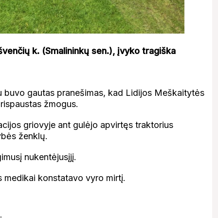
švenčių k. (Smalininkų sen.), įvyko tragiška
u buvo gautas pranešimas, kad Lidijos Meškaitytės
 prispaustas žmogus.
jos griovyje ant gulėjo apvirtęs traktorius
ybės ženklų.
imusį nukentėjusįjį.
 medikai konstatavo vyro mirtį.