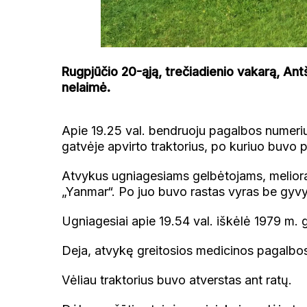
Rugpjūčio 20-ąją, trečiadienio vakarą, Ant
nelaimė.
Apie 19.25 val. bendruoju pagalbos numeri
gatvėje apvirto traktorius, po kuriuo buvo
Atvykus ugniagesiams gelbėtojams, melioraci
„Yanmar“. Po juo buvo rastas vyras be gyv
Ugniagesiai apie 19.54 val. iškėlė 1979 m. g
Deja, atvykę greitosios medicinos pagalbos
Vėliau traktorius buvo atverstas ant ratų.