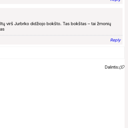
iltų virš Jurbrko didžiojo bokšto. Tas bokštas – tai žmonių
las
Reply
Dalintis: