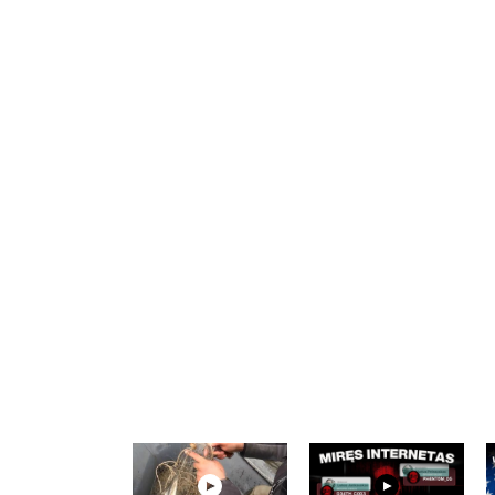
Notify me of follow-up comments by
Notify me of new posts by email.
Komentuodami esate atsakingi už išsakytas mintis. 
nekurstyti neapykantos ir susipriešinimo.