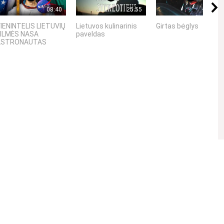
08:40
25:55
03:17
IENINTELIS LIETUVIŲ
Lietuvos kulinarinis
Girtas bėglys
ILMĖS NASA
paveldas
ASTRONAUTAS