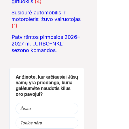
girtuoklis
(4)
Susidūrė automobilis ir
motoroleris: žuvo vairuotojas
(1)
Patvirtintos pirmosios 2026–
2027 m. „URBO-NKL“
sezono komandos.
Ar žinote, kur arčiausiai Jūsų
namų yra priedanga, kuria
galėtumėte naudotis kilus
oro pavojui?
Žinau
Tokios nėra