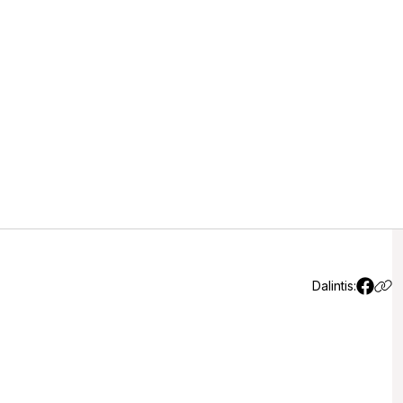
vairavęs vyras (papildyta)
Dalintis: