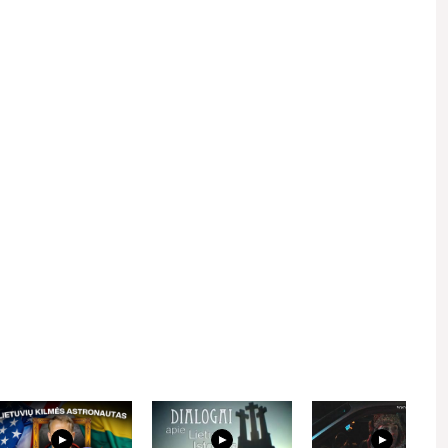
 email.
Kviečiame gerbti kitus asmenis, vengti patyčių, niekinimo,