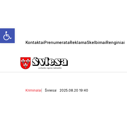
Open toolbar
Kontaktai
Prenumerata
Reklama
Skelbimai
Renginiai
Griovyje žuvo traktorių 
(5)
Kriminalai
Šviesa
2025.08.20 19:40