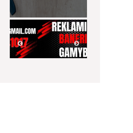
04:56
07:18
Jurbarkas sutiko
KAS SUKŪRĖ DIRBTINĮ
Jurbarko
2024-uosius!
INTELEKTĄ? KILMĖS
komunalininkas
ISTORIJA IR FAKTAI
tvarko miestą