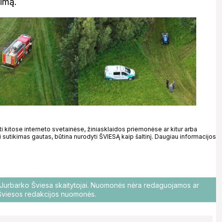
rimą.
kitose interneto svetainėse, žiniasklaidos priemonėse ar kitur arba
 sutikimas gautas, būtina nurodyti ŠVIESĄ kaip šaltinį. Daugiau informacijos
o Jurbarko Šviesa skaitytojai. Nuomonės nėra redaguojamos ar
i Šviesos redakcijos nuomonės.