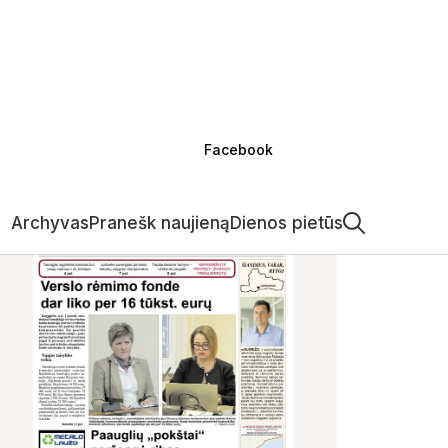
Facebook
Archyvas
Pranešk naujieną
Dienos pietūs