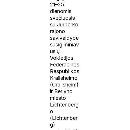
21–25
dienomis
svečiuosis
su Jurbarko
rajono
savivaldybe
susigiminiav
usių
Vokietijos
Federacinės
Respublikos
Krailsheimo
(Crailsheim)
ir Berlyno
miesto
Lichtenberg
o
(Lichtenber
g)