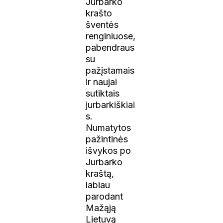
Jurbarko
krašto
šventės
renginiuose,
pabendraus
su
pažįstamais
ir naujai
sutiktais
jurbarkiškiai
s.
Numatytos
pažintinės
išvykos po
Jurbarko
kraštą,
labiau
parodant
Mažąją
Lietuvą