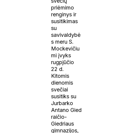
svečių
priėmimo
renginys ir
susitikimas
su
savivaldybė
s meru S.
Mockevičiu
mi įvyks
rugpjūčio
22 d.
Kitomis
dienomis
svečiai
susitiks su
Jurbarko
Antano Gied
raičio-
Giedriaus
gimnazijos,