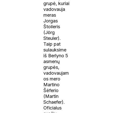
grupė, kuriai
vadovauja
meras
Jorgas
Štoileris
(Jörg
Steuler).
Taip pat
sulauksime
iš Berlyno 5
asmenų
grupės,
vadovaujam
os mero
Martino
Šėferio
(Martin
Schaefer).
Oficialus