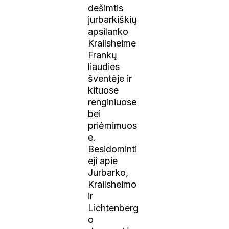
dešimtis
jurbarkiškių
apsilanko
Krailsheime
Frankų
liaudies
šventėje ir
kituose
renginiuose
bei
priėmimuos
e.
Besidominti
eji apie
Jurbarko,
Krailsheimo
ir
Lichtenberg
o