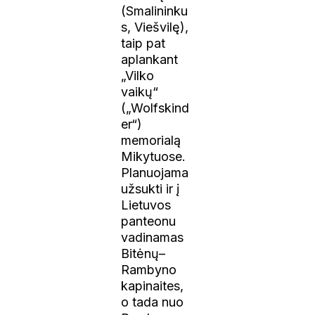
(Smalininku
s, Viešvilę),
taip pat
aplankant
„Vilko
vaikų“
(„Wolfskind
er“)
memorialą
Mikytuose.
Planuojama
užsukti ir į
Lietuvos
panteonu
vadinamas
Bitėnų–
Rambyno
kapinaites,
o tada nuo