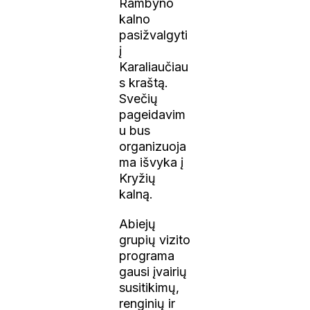
Rambyno
kalno
pasižvalgyti
į
Karaliaučiau
s kraštą.
Svečių
pageidavim
u bus
organizuoja
ma išvyka į
Kryžių
kalną.
Abiejų
grupių vizito
programa
gausi įvairių
susitikimų,
renginių ir