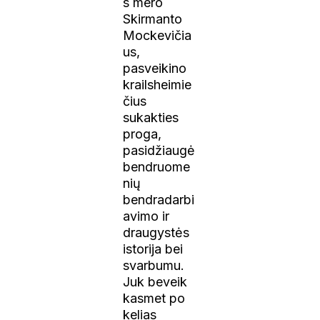
s mero
Skirmanto
Mockevičia
us,
pasveikino
krailsheimie
čius
sukakties
proga,
pasidžiaugė
bendruome
nių
bendradarbi
avimo ir
draugystės
istorija bei
svarbumu.
Juk beveik
kasmet po
kelias