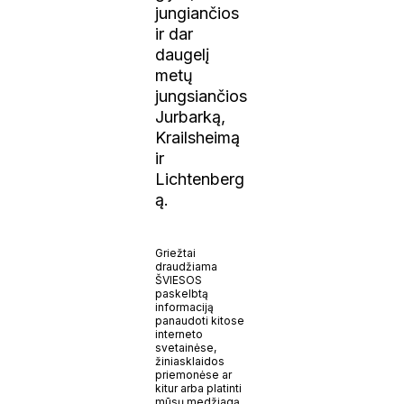
jungiančios
ir dar
daugelį
metų
jungsiančios
Jurbarką,
Krailsheimą
ir
Lichtenberg
ą.
Griežtai
draudžiama
ŠVIESOS
paskelbtą
informaciją
panaudoti kitose
interneto
svetainėse,
žiniasklaidos
priemonėse ar
kitur arba platinti
mūsų medžiagą