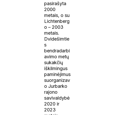
pasirašyta
2000
metais, o su
Lichtenberg
o – 2003
metais.
Dvidešimtie
s
bendradarbi
avimo metų
sukakčių
iškilmingus
paminėjimus
suorganizav
o Jurbarko
rajono
savivaldybė
2020 ir
2023