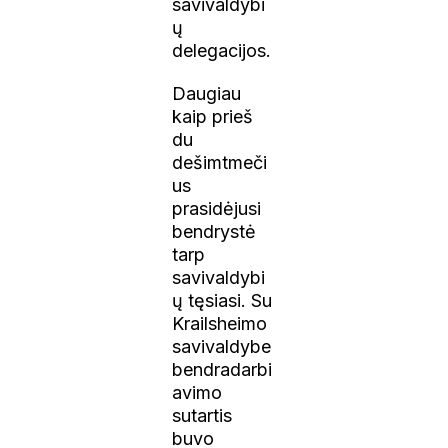
savivaldybi
ų
delegacijos.
Daugiau
kaip prieš
du
dešimtmeči
us
prasidėjusi
bendrystė
tarp
savivaldybi
ų tęsiasi. Su
Krailsheimo
savivaldybe
bendradarbi
avimo
sutartis
buvo