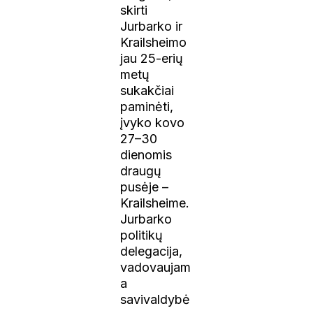
skirti
Jurbarko ir
Krailsheimo
jau 25-erių
metų
sukakčiai
paminėti,
įvyko kovo
27–30
dienomis
draugų
pusėje –
Krailsheime.
Jurbarko
politikų
delegacija,
vadovaujam
a
savivaldybė