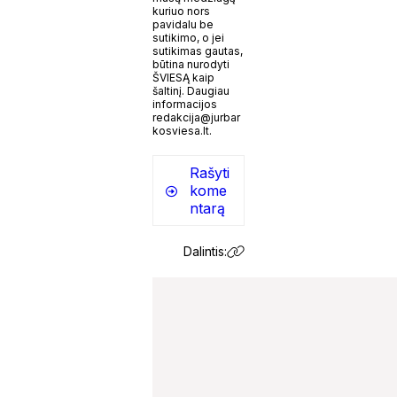
kuriuo nors
pavidalu be
sutikimo, o jei
sutikimas gautas,
būtina nurodyti
ŠVIESĄ kaip
šaltinį. Daugiau
informacijos
redakcija@jurbar
kosviesa.lt.
Rašyti
kome
ntarą
Dalintis: