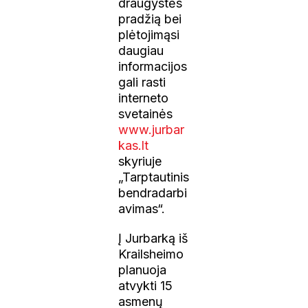
draugystės
pradžią bei
plėtojimąsi
daugiau
informacijos
gali rasti
interneto
svetainės
www.jurbar
kas.lt
skyriuje
„Tarptautinis
bendradarbi
avimas“.
Į Jurbarką iš
Krailsheimo
planuoja
atvykti 15
asmenų