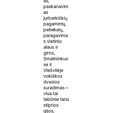
as,
paskanavim
as
jurbarkiškių
pagamintų
patiekalų,
paragavima
s vietinio
alaus ir
giros,
Smalininkuo
se ir
Viešvilėje
vokiškos
dvasios
suradimas –
visa tai
tebūnie tarsi
stiprios
gijos,