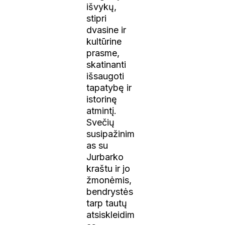
išvykų,
stipri
dvasine ir
kultūrine
prasme,
skatinanti
išsaugoti
tapatybę ir
istorinę
atmintį.
Svečių
susipažinim
as su
Jurbarko
kraštu ir jo
žmonėmis,
bendrystės
tarp tautų
atsiskleidim