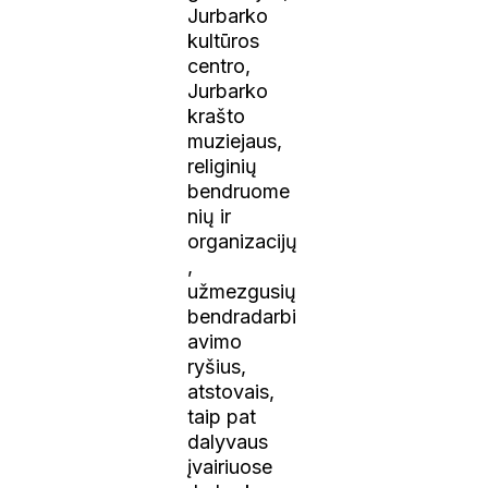
Jurbarko
kultūros
centro,
Jurbarko
krašto
muziejaus,
religinių
bendruome
nių ir
organizacijų
,
užmezgusių
bendradarbi
avimo
ryšius,
atstovais,
taip pat
dalyvaus
įvairiuose