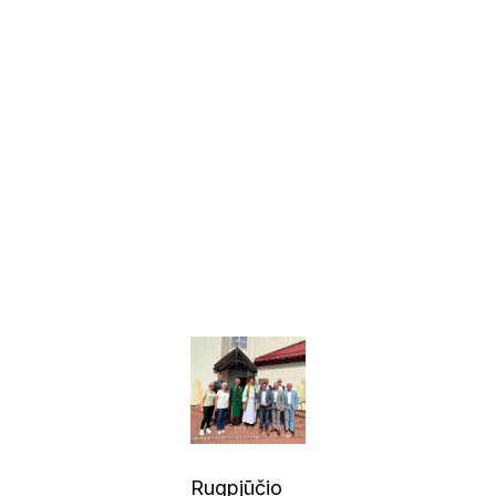
Rugpjūčio