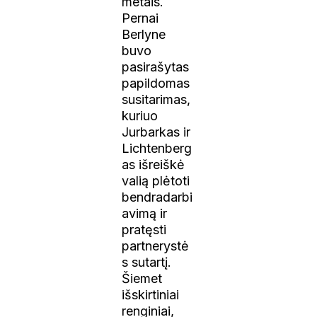
metais.
Pernai
Berlyne
buvo
pasirašytas
papildomas
susitarimas,
kuriuo
Jurbarkas ir
Lichtenberg
as išreiškė
valią plėtoti
bendradarbi
avimą ir
pratęsti
partnerystė
s sutartį.
Šiemet
išskirtiniai
renginiai,