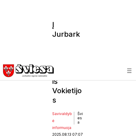
Į
Jurbark
o krašto
šventę
atvyksta
draugai
iš
Vokietijo
s
Savivaldyb
Švi
es
ė
a
informuoja
2025.08.13 07:07