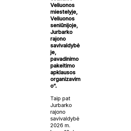
Veliuonos
miestelyje,
Veliuonos
seniūnijoje,
Jurbarko
rajono
savivaldybė
je,
pavadinimo
pakeitimo
apklausos
organizavim
o“.
Taip pat
Jurbarko
rajono
savivaldybė
2026 m.