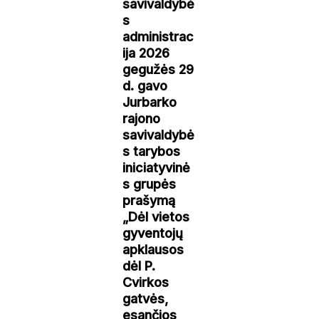
savivaldybė
s
administrac
ija 2026
gegužės 29
d. gavo
Jurbarko
rajono
savivaldybė
s tarybos
iniciatyvinė
s grupės
prašymą
„Dėl vietos
gyventojų
apklausos
dėl P.
Cvirkos
gatvės,
esančios