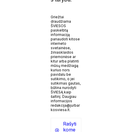
Griežtai
draudžiama
ŠVIESOS
paskelbtą
informaciją
panaudoti kitose
interneto
svetainėse,
žiniasklaidos
priemonėse ar
kitur arba platinti
mūsų medžiagą
kuriuo nors
pavidalu be
sutikimo, o jei
sutikimas gautas,
būtina nurodyti
ŠVIESĄ kaip
šaltinį. Daugiau
informacijos
redakcija@jurbar
kosviesa.lt.
Rašyti
kome