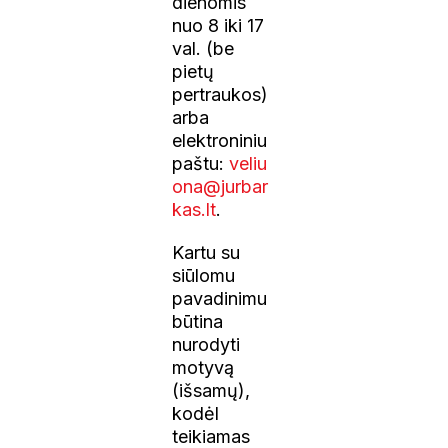
dienomis
nuo 8 iki 17
val. (be
pietų
pertraukos)
arba
elektroniniu
paštu:
veliu
ona@jurbar
kas.lt
.
Kartu su
siūlomu
pavadinimu
būtina
nurodyti
motyvą
(išsamų),
kodėl
teikiamas