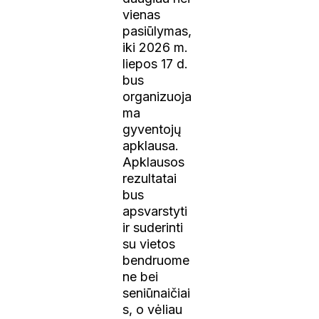
vienas
pasiūlymas,
iki 2026 m.
liepos 17 d.
bus
organizuoja
ma
gyventojų
apklausa.
Apklausos
rezultatai
bus
apsvarstyti
ir suderinti
su vietos
bendruome
ne bei
seniūnaičiai
s, o vėliau