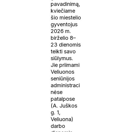
pavadinimą,
kviečiame
šio miestelio
gyventojus
2026 m.
birželio 8–
23 dienomis
teikti savo
siūlymus.
Jie priimami
Veliuonos
seniūnijos
administraci
nėse
patalpose
(A. Juškos
g. 1,
Veliuona)
darbo