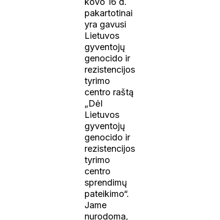
kovo 16 d.
pakartotinai
yra gavusi
Lietuvos
gyventojų
genocido ir
rezistencijos
tyrimo
centro raštą
„Dėl
Lietuvos
gyventojų
genocido ir
rezistencijos
tyrimo
centro
sprendimų
pateikimo“.
Jame
nurodoma,