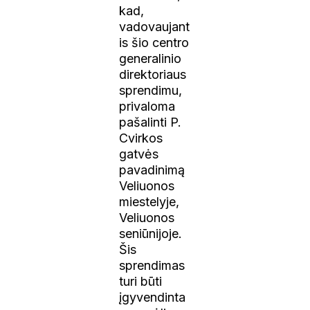
kad,
vadovaujant
is šio centro
generalinio
direktoriaus
sprendimu,
privaloma
pašalinti P.
Cvirkos
gatvės
pavadinimą
Veliuonos
miestelyje,
Veliuonos
seniūnijoje.
Šis
sprendimas
turi būti
įgyvendinta