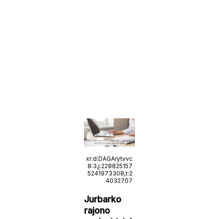
xr:d:DAGArytvvc
8:3,j:228825157
5241973308,t:2
4032707
Jurbarko
rajono