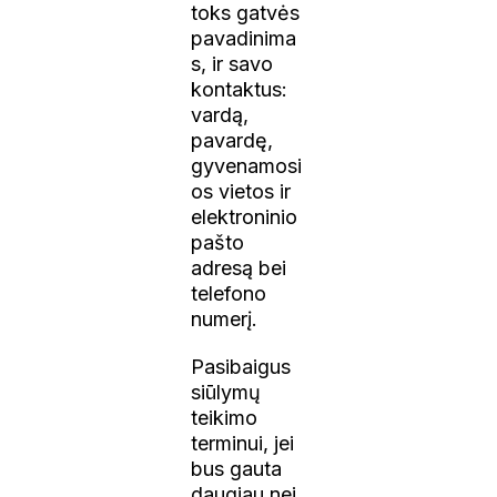
toks gatvės
pavadinima
s, ir savo
kontaktus:
vardą,
pavardę,
gyvenamosi
os vietos ir
elektroninio
pašto
adresą bei
telefono
numerį.
Pasibaigus
siūlymų
teikimo
terminui, jei
bus gauta
daugiau nei