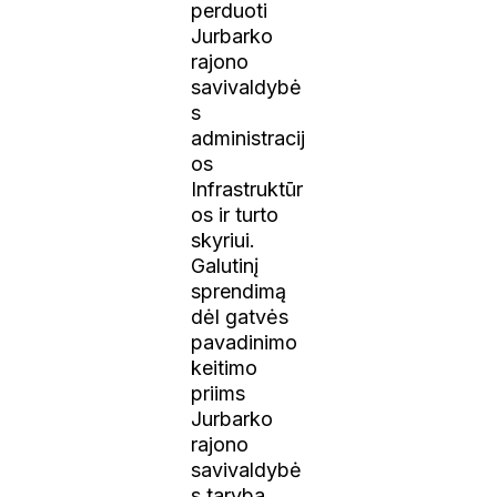
perduoti
Jurbarko
rajono
savivaldybė
s
administracij
os
Infrastruktūr
os ir turto
skyriui.
Galutinį
sprendimą
dėl gatvės
pavadinimo
keitimo
priims
Jurbarko
rajono
savivaldybė
s taryba.