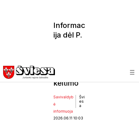
Informac
ija dėl P.
Cvirkos
gatvių
pavadini
mo
keitimo
Savivaldyb
Švi
es
ė
a
informuoja
2026.06.11 10:03