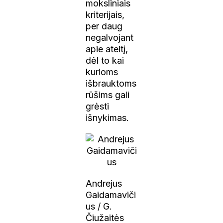
moksliniais
kriterijais,
per daug
negalvojant
apie ateitį,
dėl to kai
kurioms
išbrauktoms
rūšims gali
grėsti
išnykimas.
Andrejus
Gaidamaviči
us / G.
Čiužaitės