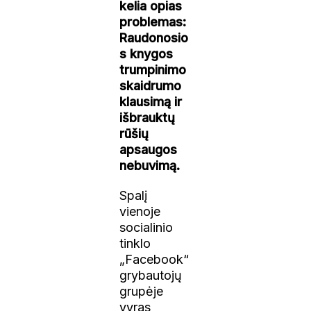
kelia opias
problemas:
Raudonosio
s knygos
trumpinimo
skaidrumo
klausimą ir
išbrauktų
rūšių
apsaugos
nebuvimą.
Spalį
vienoje
socialinio
tinklo
„Facebook“
grybautojų
grupėje
vyras