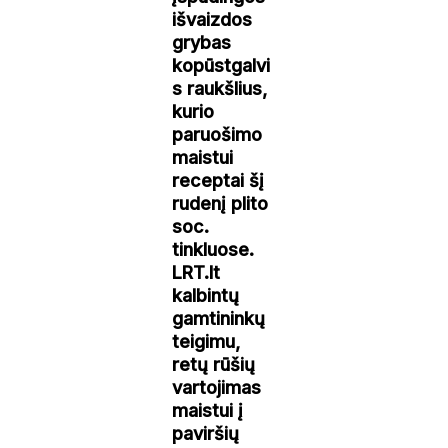
išvaizdos
grybas
kopūstgalvi
s raukšlius,
kurio
paruošimo
maistui
receptai šį
rudenį plito
soc.
tinkluose.
LRT.lt
kalbintų
gamtininkų
teigimu,
retų rūšių
vartojimas
maistui į
paviršių