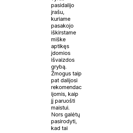
pasidalijo
įrašu,
kuriame
pasakojo
iškirstame
miške
aptikęs
įdomios
išvaizdos
grybą.
Žmogus taip
pat dalijosi
rekomendac
ijomis, kaip
jį paruošti
maistui.
Nors galėtų
pasirodyti,
kad tai