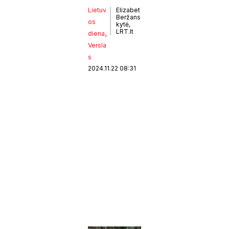
Lietuv
Elizabet
Beržans
os
kytė,
, 
LRT.lt
diena
Versla
s
2024.11.22 08:31