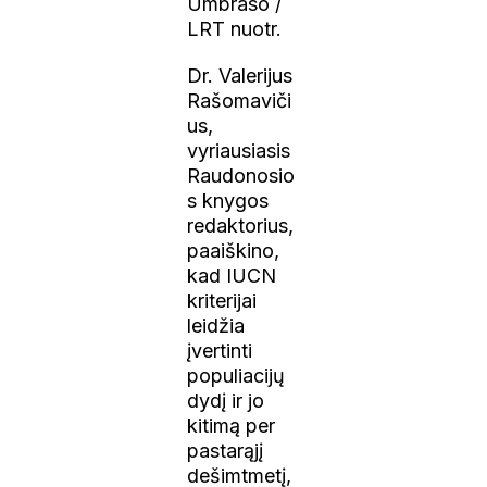
Umbraso /
LRT nuotr.
Dr. Valerijus
Rašomaviči
us,
vyriausiasis
Raudonosio
s knygos
redaktorius,
paaiškino,
kad IUCN
kriterijai
leidžia
įvertinti
populiacijų
dydį ir jo
kitimą per
pastarąjį
dešimtmetį,