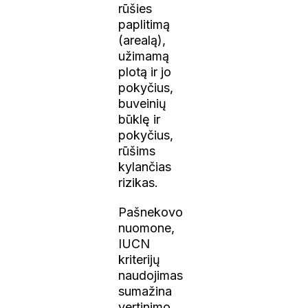
rūšies
paplitimą
(arealą),
užimamą
plotą ir jo
pokyčius,
buveinių
būklę ir
pokyčius,
rūšims
kylančias
rizikas.
Pašnekovo
nuomone,
IUCN
kriterijų
naudojimas
sumažina
vertinimo