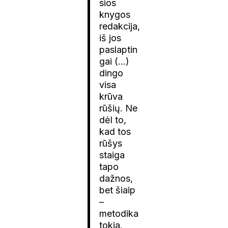
sios
knygos
redakcija,
iš jos
paslaptin
gai (…)
dingo
visa
krūva
rūšių. Ne
dėl to,
kad tos
rūšys
staiga
tapo
dažnos,
bet šiaip
–
metodika
tokia.