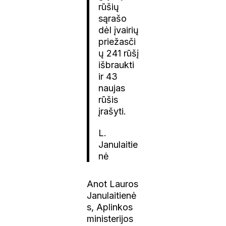
rūšių
sąrašo
dėl įvairių
priežasči
ų 241 rūšį
išbraukti
ir 43
naujas
rūšis
įrašyti.
L.
Janulaitie
nė
Anot Lauros
Janulaitienė
s, Aplinkos
ministerijos