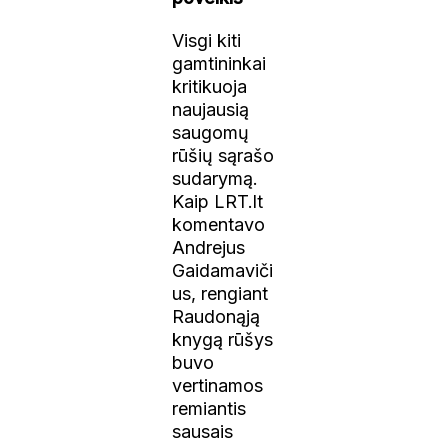
Visgi kiti
gamtininkai
kritikuoja
naujausią
saugomų
rūšių sąrašo
sudarymą.
Kaip LRT.lt
komentavo
Andrejus
Gaidamaviči
us, rengiant
Raudonąją
knygą rūšys
buvo
vertinamos
remiantis
sausais