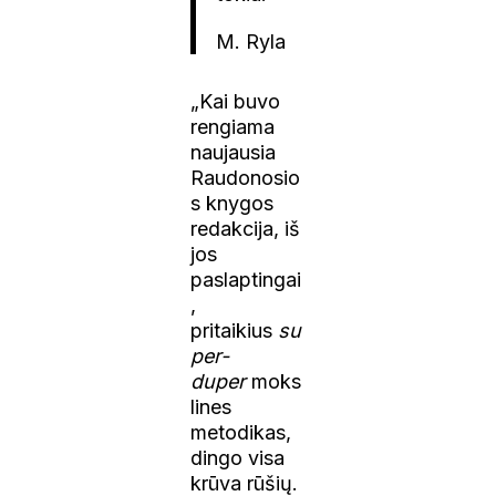
M. Ryla
„Kai buvo
rengiama
naujausia
Raudonosio
s knygos
redakcija, iš
jos
paslaptingai
,
pritaikius
su
per-
duper
moks
lines
metodikas,
dingo visa
krūva rūšių.