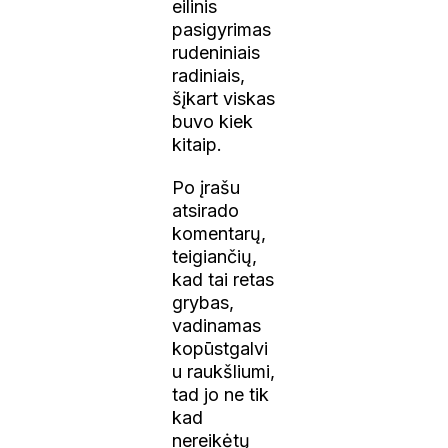
eilinis
pasigyrimas
rudeniniais
radiniais,
šįkart viskas
buvo kiek
kitaip.
Po įrašu
atsirado
komentarų,
teigiančių,
kad tai retas
grybas,
vadinamas
kopūstgalvi
u raukšliumi,
tad jo ne tik
kad
nereikėtų