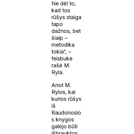
Ne dėl to,
kad tos
rūšys staiga
tapo
dažnos, bet
šiaip –
metodika
tokia“, –
feisbuke
rašė M.
Ryla.
Anot M.
Rylos, kai
kurios rūšys
iš
Raudonosio
s knygos
galėjo būti
išbrauktos