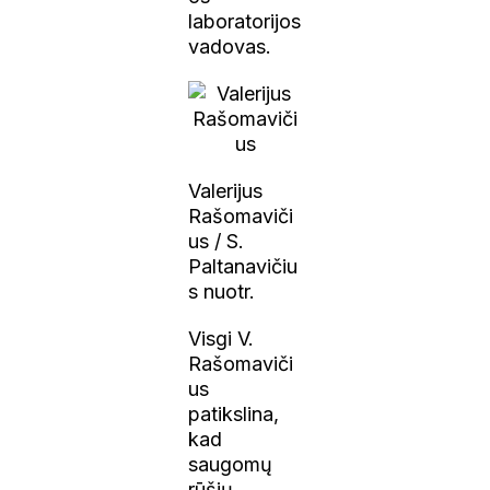
laboratorijos
vadovas.
Valerijus
Rašomaviči
us / S.
Paltanavičiu
s nuotr.
Visgi V.
Rašomaviči
us
patikslina,
kad
saugomų
rūšių