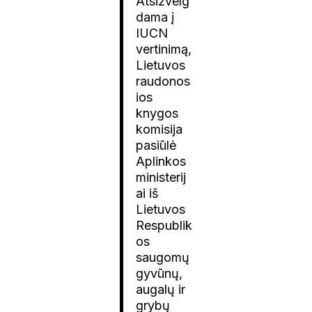
Atsižvelg
dama į
IUCN
vertinimą,
Lietuvos
raudonos
ios
knygos
komisija
pasiūlė
Aplinkos
ministerij
ai iš
Lietuvos
Respublik
os
saugomų
gyvūnų,
augalų ir
grybų