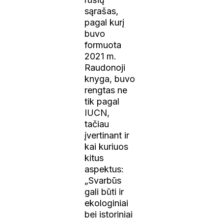
sąrašas,
pagal kurį
buvo
formuota
2021 m.
Raudonoji
knyga, buvo
rengtas ne
tik pagal
IUCN,
tačiau
įvertinant ir
kai kuriuos
kitus
aspektus:
„Svarbūs
gali būti ir
ekologiniai
bei istoriniai