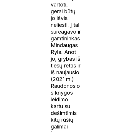
vartoti,
gerai būtų
jo išvis
neliesti. Į tai
sureagavo ir
gamtininkas
Mindaugas
Ryla. Anot
jo, grybas iš
tiesų retas ir
iš naujausio
(2021 m.)
Raudonosio
s knygos
leidimo
kartu su
dešimtimis
kitų rūšių
galimai