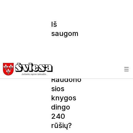
Iš
saugom
ų sąrašo
į lietuvių
puodus:
kodėl iš
Raudono
sios
knygos
dingo
240
rūšių?