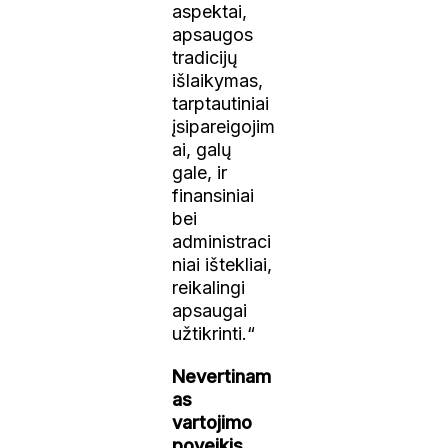
aspektai,
apsaugos
tradicijų
išlaikymas,
tarptautiniai
įsipareigojim
ai, galų
gale, ir
finansiniai
bei
administraci
niai ištekliai,
reikalingi
apsaugai
užtikrinti.“
Nevertinam
as
vartojimo
poveikis