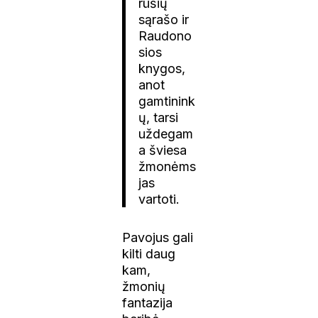
rūšių
sąrašo ir
Raudono
sios
knygos,
anot
gamtinink
ų, tarsi
uždegam
a šviesa
žmonėms
jas
vartoti.
Pavojus gali
kilti daug
kam,
žmonių
fantazija