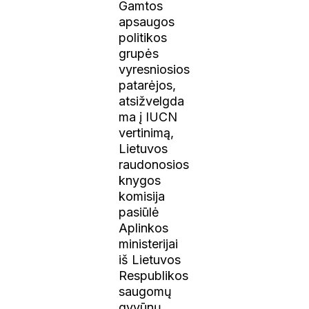
Gamtos
apsaugos
politikos
grupės
vyresniosios
patarėjos,
atsižvelgda
ma į IUCN
vertinimą,
Lietuvos
raudonosios
knygos
komisija
pasiūlė
Aplinkos
ministerijai
iš Lietuvos
Respublikos
saugomų
gyvūnų,