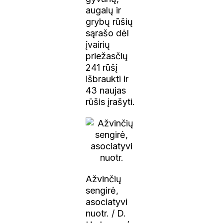
augalų ir
grybų rūšių
sąrašo dėl
įvairių
priežasčių
241 rūšį
išbraukti ir
43 naujas
rūšis įrašyti.
Ažvinčių
sengirė,
asociatyvi
nuotr. / D.