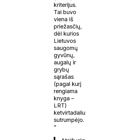
kriterijus.
Tai buvo
viena iš
priežasčių,
dėl kurios
Lietuvos
saugomų
gyvūnų,
augalų ir
grybų
sąrašas
(pagal kurį
rengiama
knyga –
LRT)
ketvirtadaliu
sutrumpėjo.
“