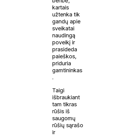
beribė,
kartais
užtenka tik
gandų apie
sveikatai
naudingą
poveikį ir
prasideda
paieškos,
priduria
gamtininkas
.
Taigi
išbraukiant
tam tikras
rūšis iš
saugomų
rūšių sąrašo
ir