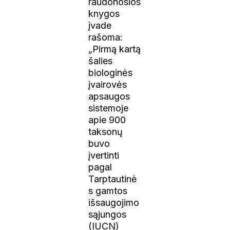
raudonosios
knygos
įvade
rašoma:
„Pirmą kartą
šalies
biologinės
įvairovės
apsaugos
sistemoje
apie 900
taksonų
buvo
įvertinti
pagal
Tarptautinė
s gamtos
išsaugojimo
sąjungos
(IUCN)