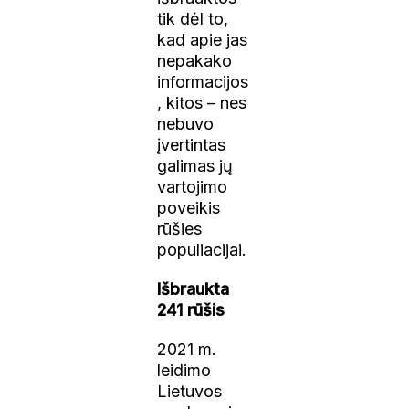
tik dėl to,
kad apie jas
nepakako
informacijos
, kitos – nes
nebuvo
įvertintas
galimas jų
vartojimo
poveikis
rūšies
populiacijai.
Išbraukta
241 rūšis
2021 m.
leidimo
Lietuvos