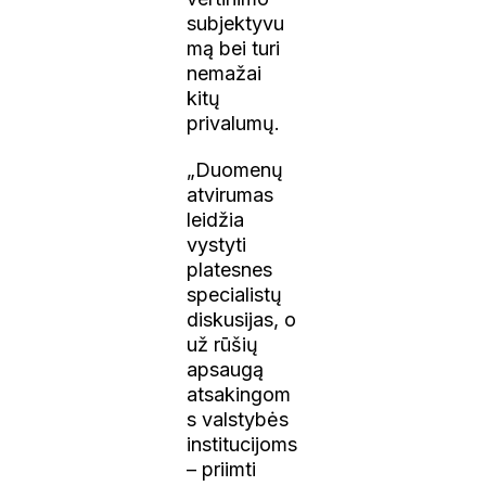
subjektyvu
mą bei turi
nemažai
kitų
privalumų.
„Duomenų
atvirumas
leidžia
vystyti
platesnes
specialistų
diskusijas, o
už rūšių
apsaugą
atsakingom
s valstybės
institucijoms
– priimti