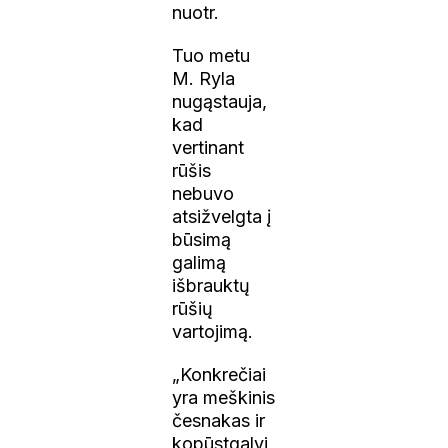
nuotr.
Tuo metu
M. Ryla
nugąstauja,
kad
vertinant
rūšis
nebuvo
atsižvelgta į
būsimą
galimą
išbrauktų
rūšių
vartojimą.
„Konkrečiai
yra meškinis
česnakas ir
kopūstgalvi