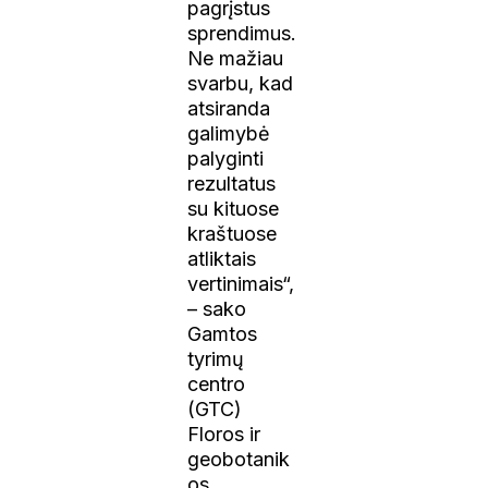
pagrįstus
sprendimus.
Ne mažiau
svarbu, kad
atsiranda
galimybė
palyginti
rezultatus
su kituose
kraštuose
atliktais
vertinimais“,
– sako
Gamtos
tyrimų
centro
(GTC)
Floros ir
geobotanik
os