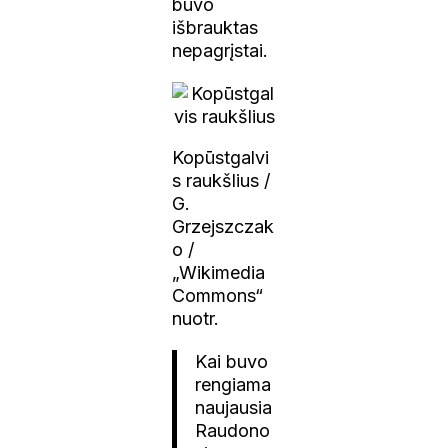
buvo
išbrauktas
nepagrįstai.
Kopūstgalvi
s raukšlius /
G.
Grzejszczak
o /
„Wikimedia
Commons“
nuotr.
Kai buvo
rengiama
naujausia
Raudono