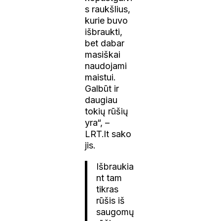
s raukšlius,
kurie buvo
išbraukti,
bet dabar
masiškai
naudojami
maistui.
Galbūt ir
daugiau
tokių rūšių
yra“, –
LRT.lt sako
jis.
Išbraukia
nt tam
tikras
rūšis iš
saugomų