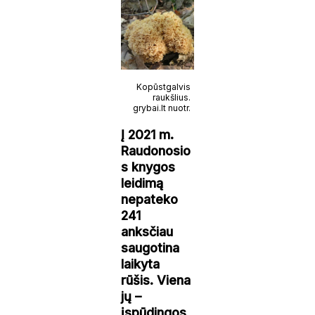
Kopūstgalvis
raukšlius.
grybai.lt nuotr.
Į 2021 m.
Raudonosio
s knygos
leidimą
nepateko
241
anksčiau
saugotina
laikyta
rūšis. Viena
jų –
įspūdingos