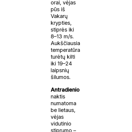
orai, vėjas
pūs iš
Vakarų
krypties,
stiprės iki
8–13 m/s.
Aukščiausia
temperatūra
turėtų kilti
iki 19–24
laipsnių
šilumos.
Antradienio
naktis
numatoma
be lietaus,
vėjas
vidutinio
stiprumo –