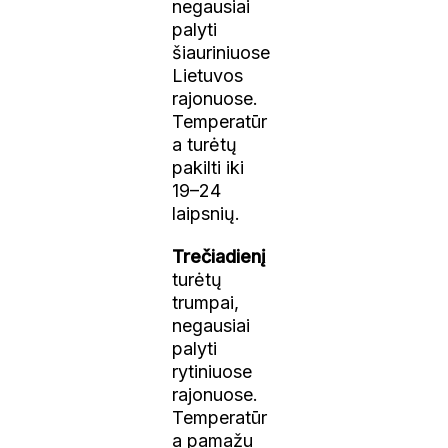
negausiai
palyti
šiauriniuose
Lietuvos
rajonuose.
Temperatūr
a turėtų
pakilti iki
19–24
laipsnių.
Trečiadienį
turėtų
trumpai,
negausiai
palyti
rytiniuose
rajonuose.
Temperatūr
a pamažu