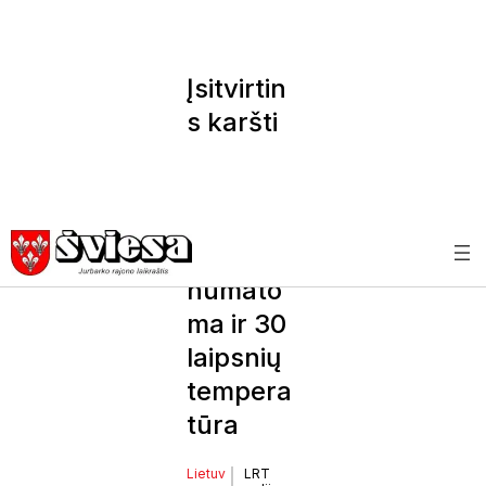
Įsitvirtin
s karšti
orai:
savaitės
pabaigoj
e
numato
ma ir 30
laipsnių
tempera
tūra
Lietuv
LRT