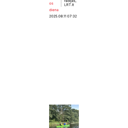
radijas,
os
LRT.lt
diena
2025.08.11 07:32