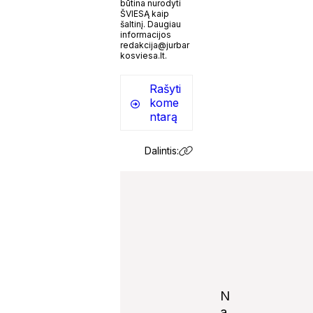
būtina nurodyti
ŠVIESĄ kaip
šaltinį. Daugiau
informacijos
redakcija@jurbar
kosviesa.lt.
Rašyti
kome
ntarą
Dalintis:
N
a