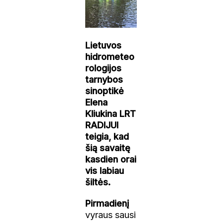
Lietuvos
hidrometeo
rologijos
tarnybos
sinoptikė
Elena
Kliukina LRT
RADIJUI
teigia, kad
šią savaitę
kasdien orai
vis labiau
šiltės.
Pirmadienį
vyraus sausi