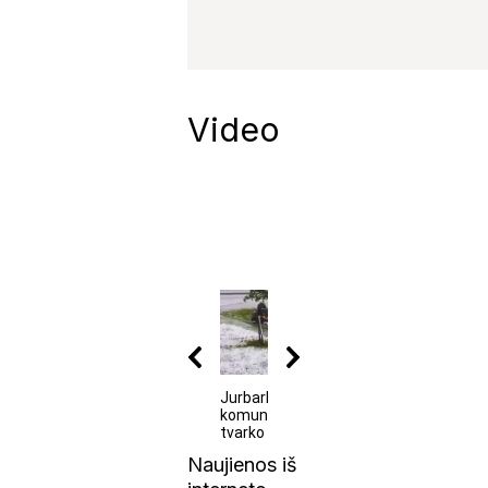
Video
00:20
Jurbarko
Rastas svar
komunalininkas
partizanų bu
tvarko miestą
Naujienos iš