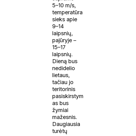
5–10 m/s,
temperatūra
sieks apie
9–14
laipsnių,
pajūryje –
15–17
laipsnių.
Dieną bus
nedidelio
lietaus,
tačiau jo
teritorinis
pasiskirstym
as bus
žymiai
mažesnis.
Daugiausia
turėtų