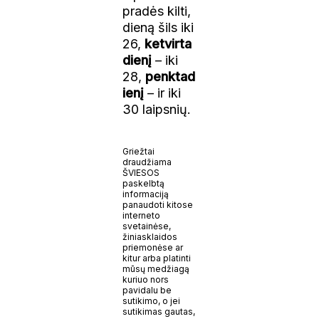
pradės kilti,
dieną šils iki
26,
ketvirta
dienį
– iki
28,
penktad
ienį
– ir iki
30 laipsnių.
Griežtai
draudžiama
ŠVIESOS
paskelbtą
informaciją
panaudoti kitose
interneto
svetainėse,
žiniasklaidos
priemonėse ar
kitur arba platinti
mūsų medžiagą
kuriuo nors
pavidalu be
sutikimo, o jei
sutikimas gautas,