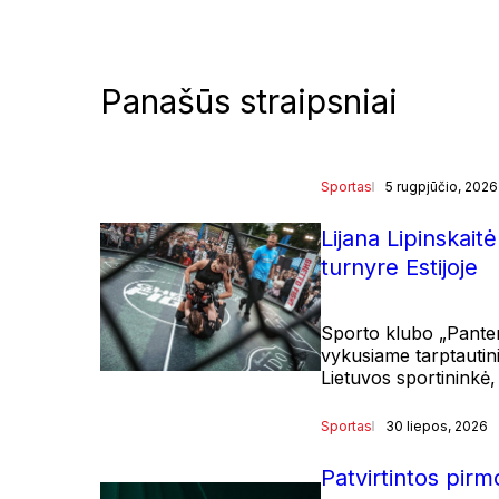
Panašūs straipsniai
Sportas
5 rugpjūčio, 2026
Lijana Lipinskai
turnyre Estijoje
Sporto klubo „Panter
vykusiame tarptautin
Lietuvos sportininkė,
Sportas
30 liepos, 2026
Patvirtintos pi