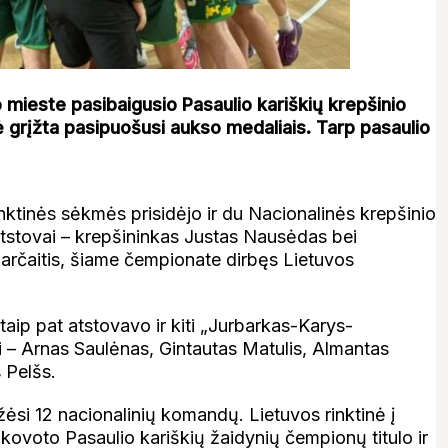
o mieste pasibaigusio Pasaulio kariškių krepšinio
 grįžta pasipuošusi aukso medaliais. Tarp pasaulio
ktinės sėkmės prisidėjo ir du Nacionalinės krepšinio
stovai – krepšininkas Justas Nausėdas bei
Barčaitis, šiame čempionate dirbęs Lietuvos
aip pat atstovavo ir kiti „Jurbarkas-Karys-
i – Arnas Saulėnas, Gintautas Matulis, Almantas
 Pelšs.
ėsi 12 nacionalinių komandų. Lietuvos rinktinė į
škovoto Pasaulio kariškių žaidynių čempionų titulo ir