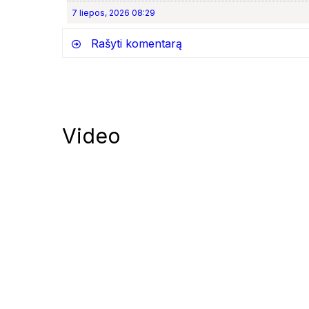
7 liepos, 2026 08:29
Rašyti komentarą
Video
Notify me of follow-up comments by
Notify me of new posts by email.