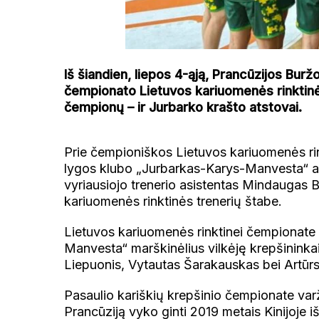
Iš šiandien, liepos 4-ąją, Prancūzijos Burž
čempionato Lietuvos kariuomenės rinktinė
čempionų – ir Jurbarko krašto atstovai.
Prie čempioniškos Lietuvos kariuomenės rin
lygos klubo „Jurbarkas-Karys-Manvesta“ at
vyriausiojo trenerio asistentas Mindaugas 
kariuomenės rinktinės trenerių štabe.
Lietuvos kariuomenės rinktinei čempionate t
Manvesta“ marškinėlius vilkėję krepšininka
Liepuonis, Vytautas Šarakauskas bei Artūrs
Pasaulio kariškių krepšinio čempionate varž
Prancūziją vyko ginti 2019 metais Kinijoje i