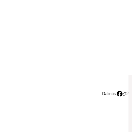
sta“ atstovai prisidėjo prie
lo
(1)
Dalintis: