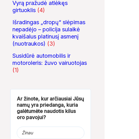
Vyrą pražudė atlėkęs
girtuoklis
(4)
Išradingas „dropų“ slėpimas
nepadėjo – policija sulaikė
kvaišalus platinusį asmenį
(nuotraukos)
(3)
Susidūrė automobilis ir
motoroleris: žuvo vairuotojas
(1)
Ar žinote, kur arčiausiai Jūsų
namų yra priedanga, kuria
01:12
25:55
galėtumėte naudotis kilus
oro pavojui?
Dingusios mergaitės
Lietuvos kulinarinis
Galimos sukčiau
paieška Mosteikiuose
paveldas
sprunka automob
Žinau