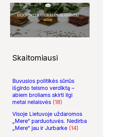
Skaitomiausi
Buvusios politikės sūnūs
išgirdo teismo verdiktą –
abiem broliams skirti ilgi
metai nelaisvės
(18)
Visoje Lietuvoje uždaromos
„Mere“ parduotuvės. Nedirba
„Mere“ jau ir Jurbarke
(14)