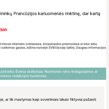
ininkų Prancūzijos kariuomenės rinktinę, dar kartą
tion
kitose interneto svetainėse, žiniasklaidos priemonėse ar kitur arba
 sutikimas gautas, būtina nurodyti ŠVIESĄ kaip šaltinį. Daugiau informacijos
o Jurbarko Šviesa skaitytojai. Nuomonės nėra redaguojamos ar
i Šviesos redakcijos nuomonės.
ėje, ar tik mastymas kaip sovietiniais lakais fiktyviai pažaisti