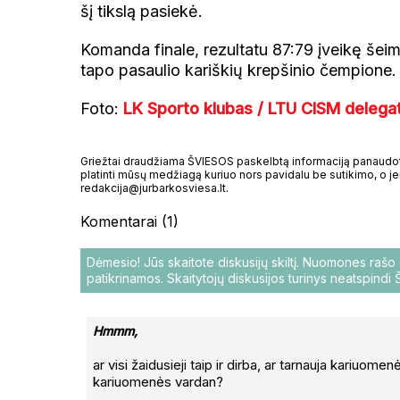
šį tikslą pasiekė.
Komanda finale, rezultatu 87:79 įveikę šeim
tapo pasaulio kariškių krepšinio čempione.
Foto:
LK Sporto klubas / LTU CISM delega
Griežtai draudžiama ŠVIESOS paskelbtą informaciją panaudoti 
platinti mūsų medžiagą kuriuo nors pavidalu be sutikimo, o jei
redakcija@jurbarkosviesa.lt.
Komentarai (1)
Dėmesio! Jūs skaitote diskusijų skiltį. Nuomones raš
patikrinamos. Skaitytojų diskusijos turinys neatspind
Hmmm,
ar visi žaidusieji taip ir dirba, ar tarnauja kariuomen
kariuomenės vardan?