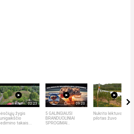
Kviečiame gerbti kitus asmenis, vengti patyčių, niekinimo,
02:23
09:20
00:43
ėsčiųjų žygis
5 GALINGIAUSI
Nukrito lėktuvas,
unigaikščio
BRANDUOLINIAI
pilotas žuvo
edimino takais....
SPROGIMAI...