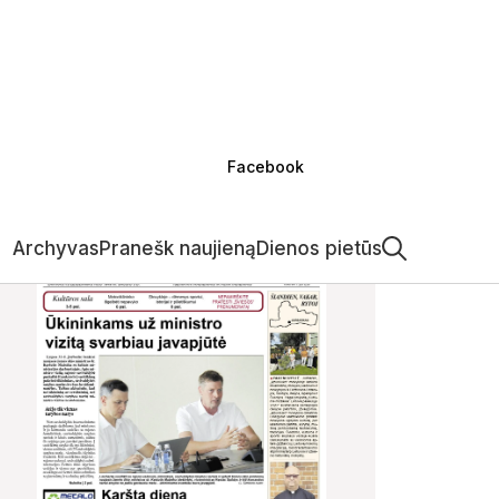
Facebook
Archyvas
Pranešk naujieną
Dienos pietūs