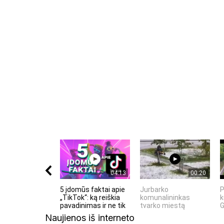
Komentuodami esate atsakingi už išsakytas mintis. 
nekurstyti neapykantos ir susipriešinimo.
04:13
00:20
5 įdomūs faktai apie
Jurbarko
P
„TikTok“: ką reiškia
komunalininkas
k
pavadinimas ir ne tik
tvarko miestą
G
Naujienos iš interneto