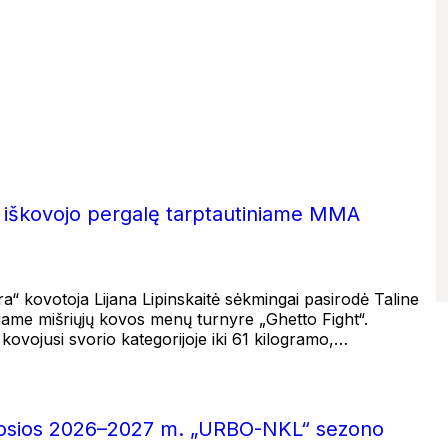
tė iškovojo pergalę tarptautiniame MMA
a“ kovotoja Lijana Lipinskaitė sėkmingai pasirodė Taline
iame mišriųjų kovos menų turnyre „Ghetto Fight“.
 kovojusi svorio kategorijoje iki 61 kilogramo,…
rmosios 2026–2027 m. „URBO-NKL“ sezono