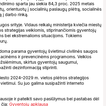
endinimo sparta jau siekia 84,3 proc. 2025 metais
ų, orientuotų į socialinių paslaugų plėtrą, socialinės
ą į darbo rinką.
gos srityje. Vidaus reikalų ministerija kviečia miestų
ros strategijas veiklomis, stiprinančiomis gyventojų
ėms bei ekstremalioms situacijoms. Tokiems
eurų.
ildoma parama gyventojų švietimui civilinės saugos
ukacinėms ir prevencinėms programoms. Veiklos
s užsiėmimus, skirtus gyventojų saugumui,
inti dezinformaciją stiprinti.
sto 2024–2029 m. vietos plėtros strategijos
vietimui. Su juo galima susipažinti interneto
lausoje ir pateikti savo pasiūlymus bei pastabas dėl
 čia:
Gyventojų apklausa