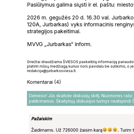
Pasiūlymus galima siųsti ir el. paštu: mie
2026 m. gegužės 20 d. 16.30 val. Jurbarko 
120A, Jurbarkas) vyks informacinis renginys
strategijos pakeitimai.
MVVG „Jurbarkas“ inform.
Griežtai draudžiama ŠVIESOS paskelbtą informaciją panaudoti 
platinti mūsų medžiagą kuriuo nors pavidalu be sutikimo, o jei
redakcija@jurbarkosviesa.lt.
Komentarai (4)
Dėmesio! Jūs skaitote diskusijų skiltį. Nuomones raš
patikrinamos. Skaitytojų diskusijos turinys neatspind
Pažaiskim
Žaidimams. Už 726000 źaisim karą
. Turim t