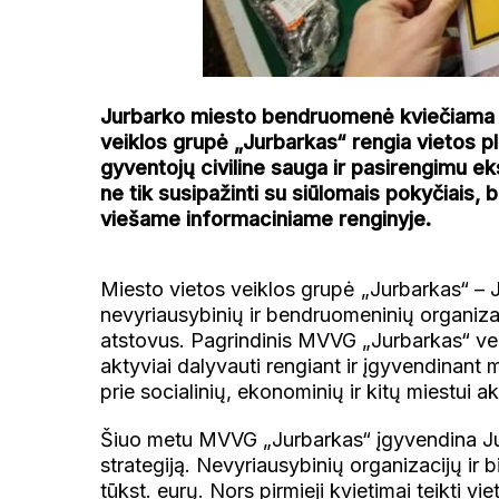
Jurbarko miesto bendruomenė kviečiama įs
veiklos grupė „Jurbarkas“ rengia vietos pl
gyventojų civiline sauga ir pasirengimu e
ne tik susipažinti su siūlomais pokyčiais, b
viešame informaciniame renginyje.
Miesto vietos veiklos grupė „Jurbarkas“ – Ju
nevyriausybinių ir bendruomeninių organizaci
atstovus. Pagrindinis MVVG „Jurbarkas“ veik
aktyviai dalyvauti rengiant ir įgyvendinant 
prie socialinių, ekonominių ir kitų miestui 
Šiuo metu MVVG „Jurbarkas“ įgyvendina Ju
strategiją. Nevyriausybinių organizacijų ir 
tūkst. eurų. Nors pirmieji kvietimai teikti 