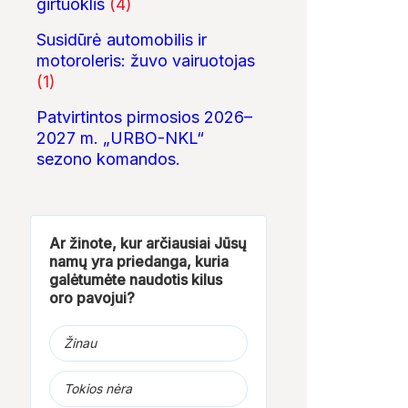
girtuoklis
(4)
Susidūrė automobilis ir
motoroleris: žuvo vairuotojas
(1)
Patvirtintos pirmosios 2026–
2027 m. „URBO-NKL“
sezono komandos.
Ar žinote, kur arčiausiai Jūsų
namų yra priedanga, kuria
galėtumėte naudotis kilus
oro pavojui?
Žinau
Tokios nėra