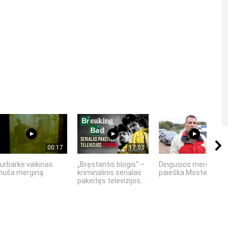
Kviečiame gerbti kitus asmenis, vengti patyčių, niekinimo,
00:17
17:03
01:12
urbarke vaikinas
„Bręstantis blogis“ –
Dingusios mergaitės
uša merginą
kriminalinis serialas
paieška Mosteikiuos
pakeitęs televizijos...