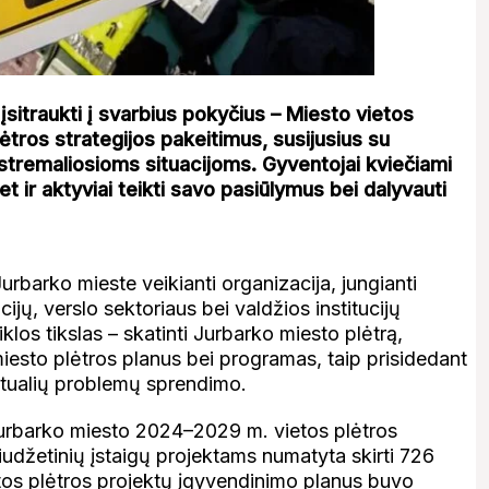
itraukti į svarbius pokyčius – Miesto vietos
ėtros strategijos pakeitimus, susijusius su
kstremaliosioms situacijoms. Gyventojai kviečiami
et ir aktyviai teikti savo pasiūlymus bei dalyvauti
rbarko mieste veikianti organizacija, jungianti
jų, verslo sektoriaus bei valdžios institucijų
los tikslas – skatinti Jurbarko miesto plėtrą,
miesto plėtros planus bei programas, taip prisidedant
aktualių problemų sprendimo.
rbarko miesto 2024–2029 m. vietos plėtros
biudžetinių įstaigų projektams numatyta skirti 726
vietos plėtros projektų įgyvendinimo planus buvo