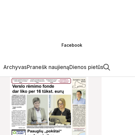
Facebook
Archyvas
Pranešk naujieną
Dienos pietūs