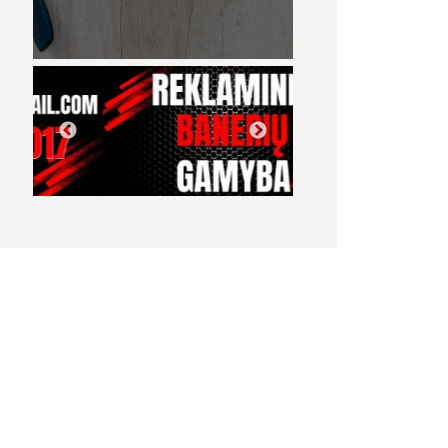
00:08
08:40
Narkotikų platintojo
VIENINTELIS LIETUVIŲ
Lietuvos kulinari
e
sulaikymas Jurbarke
KILMĖS NASA
paveldas
ASTRONAUTAS