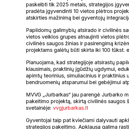
paskelbti tik 2025 metais, strategijos įgyv
pradėta įgyvendinti 10 vietos plėtros projekt
atskirties mažinimą bei gyventojų integracij
Papildomų galimybių atsirado ir civilinės sau
vietos veiklos grupes atnaujinti vietos plėt
civilinės saugos žinias ir pasirengimą kriz
projektams galėtų būti skirta iki 100 tūkst. 
Planuojama, kad strategijoje atsirastų pap
klausimais, praktinių įgūdžių ugdymui, ed
apimtų teorinius, simuliacinius ir praktiniu
bendruomenių atsparumui bei gebėjimui atpaž
MVVG „Jurbarkas“ jau parengė Jurbarko mie
pakeitimo projektą, skirtą civilinės saugos š
svetainėje:
vvgjurbarkas.lt
Gyventojai taip pat kviečiami dalyvauti apk
strategijos pakeitimo. Apklausą galima rasti