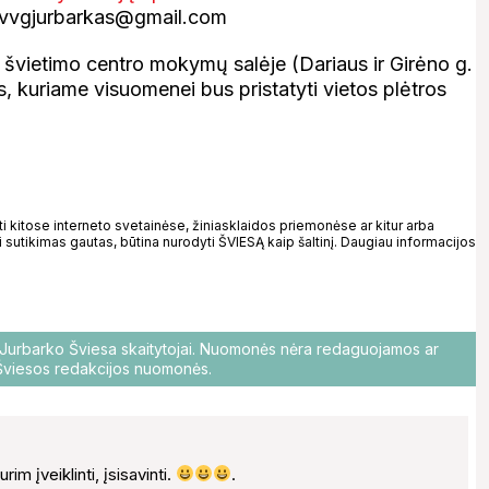
stovvgjurbarkas@gmail.com
švietimo centro mokymų salėje (Dariaus ir Girėno g.
, kuriame visuomenei bus pristatyti vietos plėtros
kitose interneto svetainėse, žiniasklaidos priemonėse ar kitur arba
 sutikimas gautas, būtina nurodyti ŠVIESĄ kaip šaltinį. Daugiau informacijos
o Jurbarko Šviesa skaitytojai. Nuomonės nėra redaguojamos ar
i Šviesos redakcijos nuomonės.
urim įveiklinti, įsisavinti.
.