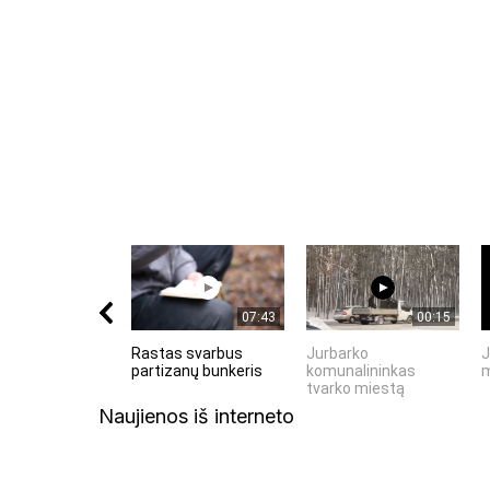
Komentuodami esate atsakingi už išsakytas mintis. 
nekurstyti neapykantos ir susipriešinimo.
07:43
00:15
Rastas svarbus
Jurbarko
J
partizanų bunkeris
komunalininkas
m
tvarko miestą
Naujienos iš interneto