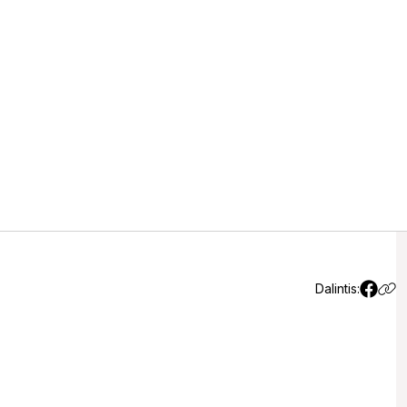
iečiami išsakyti nuomonę dėl
jos pokyčių
(4)
Dalintis: