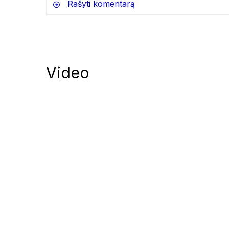
Rašyti komentarą
Video
Notify me of follow-up comments by
Notify me of new posts by email.