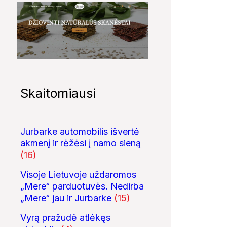
Skaitomiausi
Jurbarke automobilis išvertė
akmenį ir rėžėsi į namo sieną
(16)
Visoje Lietuvoje uždaromos
„Mere“ parduotuvės. Nedirba
„Mere“ jau ir Jurbarke
(15)
Vyrą pražudė atlėkęs