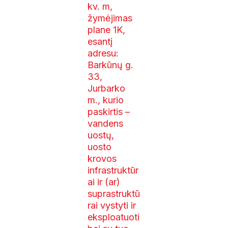
kv. m,
žymėjimas
plane 1K,
esantį
adresu:
Barkūnų g.
33,
Jurbarko
m.,
kurio
paskirtis –
vandens
uostų,
uosto
krovos
infrastruktūr
ai ir (ar)
suprastruktū
rai vystyti ir
eksploatuoti