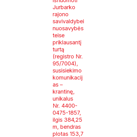
išnuomoti
Jurbarko
rajono
savivaldybei
nuosavybės
teise
priklausantį
turtą
(registro Nr.
95/7004),
susisiekimo
komunikacij
as –
krantinę,
unikalus
Nr. 4400-
0475-1857,
ilgis 384,25
m, bendras
plotas 153,7