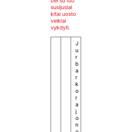
bei su tuo
susijusiai
kitai uosto
veiklai
vykdyti.
J
u
r
b
a
r
k
o
r
a
j
o
n
o