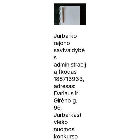
Jurbarko
rajono
savivaldybė
s
administracij
a (kodas
188713933,
adresas:
Dariaus ir
Girėno g.
96,
Jurbarkas)
viešo
nuomos
konkurso