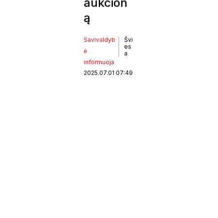
aukcion
ą
Savivaldyb
Švi
es
ė
a
informuoja
2025.07.01 07:49