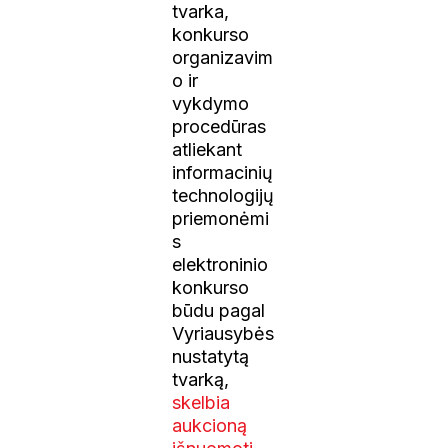
tvarka,
konkurso
organizavim
o ir
vykdymo
procedūras
atliekant
informacinių
technologijų
priemonėmi
s
elektroninio
konkurso
būdu pagal
Vyriausybės
nustatytą
tvarką,
skelbia
aukcioną