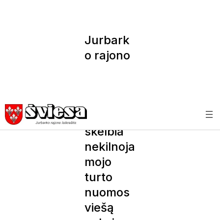
Jurbark
o rajono
savivald
ybės
administ
racija
skelbia
nekilnoja
mojo
turto
nuomos
viešą