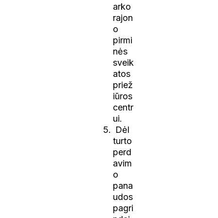
arko
rajon
o
pirmi
nės
sveik
atos
priež
iūros
centr
ui.
Dėl
turto
perd
avim
o
pana
udos
pagri