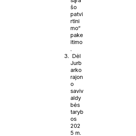
sąra
šo
patvi
rtini
mo“
pake
itimo
.
Dėl
Jurb
arko
rajon
o
saviv
aldy
bės
taryb
os
202
5 m.