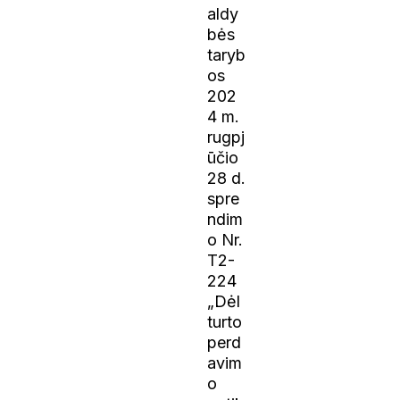
aldy
bės
taryb
os
202
4 m.
rugpj
ūčio
28 d.
spre
ndim
o Nr.
T2-
224
„Dėl
turto
perd
avim
o