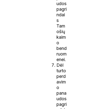
udos
pagri
ndai
s
Tam
ošių
kaim
o
bend
ruom
enei.
Dėl
turto
perd
avim
o
pana
udos
pagri