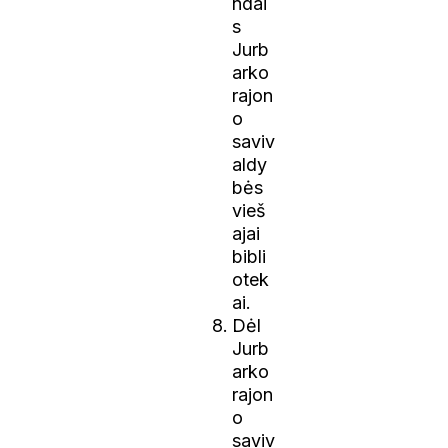
ndai
s
Jurb
arko
rajon
o
saviv
aldy
bės
vieš
ajai
bibli
otek
ai.
Dėl
Jurb
arko
rajon
o
saviv