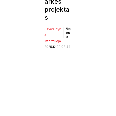
arkės
projekta
s
Savivaldyb
Švi
es
ė
a
informuoja
2025.12.09 08:44