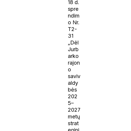
18 d.
spre
ndim
o Nr.
T2-
31
„Dėl
Jurb
arko
rajon
o
saviv
aldy
bės
202
5–
2027
metų
strat
egini