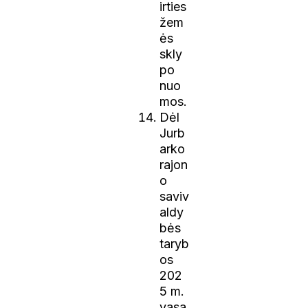
irties
žem
ės
skly
po
nuo
mos.
Dėl
Jurb
arko
rajon
o
saviv
aldy
bės
taryb
os
202
5 m.
vasa