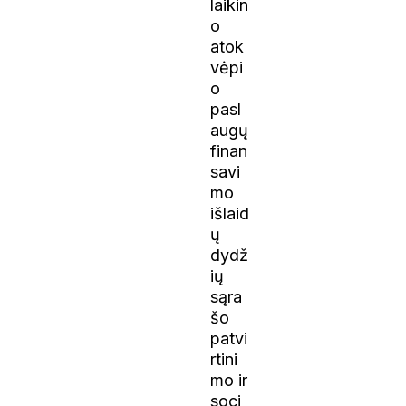
laikin
o
atok
vėpi
o
pasl
augų
finan
savi
mo
išlaid
ų
dydž
ių
sąra
šo
patvi
rtini
mo ir
soci