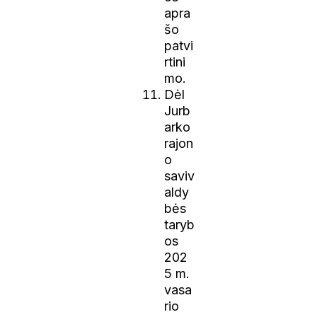
apra
šo
patvi
rtini
mo.
Dėl
Jurb
arko
rajon
o
saviv
aldy
bės
taryb
os
202
5 m.
vasa
rio