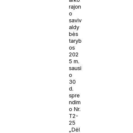
rajon
o
saviv
aldy
bės
taryb
os
202
5 m.
sausi
o
30
d.
spre
ndim
o Nr.
T2-
25
„Dėl