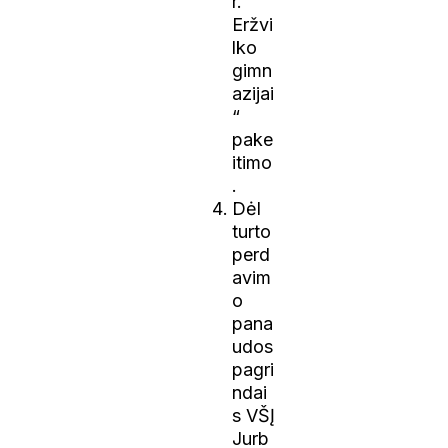
r.
Eržvi
lko
gimn
azijai
“
pake
itimo
.
Dėl
turto
perd
avim
o
pana
udos
pagri
ndai
s VŠĮ
Jurb