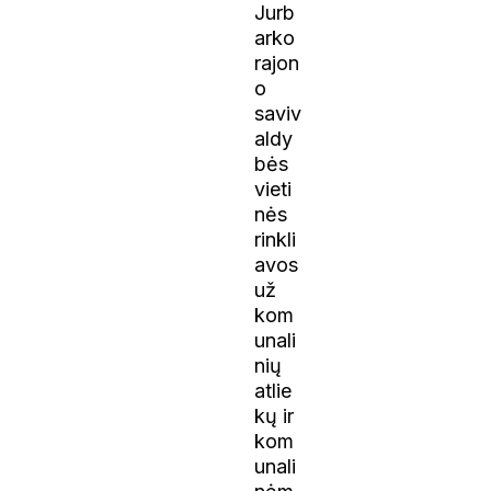
Jurb
arko
rajon
o
saviv
aldy
bės
vieti
nės
rinkli
avos
už
kom
unali
nių
atlie
kų ir
kom
unali