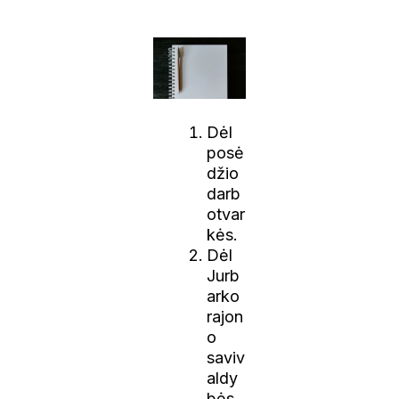
Dėl
posė
džio
darb
otvar
kės.
Dėl
Jurb
arko
rajon
o
saviv
aldy
bės