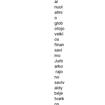
ar
nuol
atini
o
glob
otojo
veikl
os
finan
savi
mo
Jurb
arko
rajo
no
saviv
aldy
bėje
tvark
os