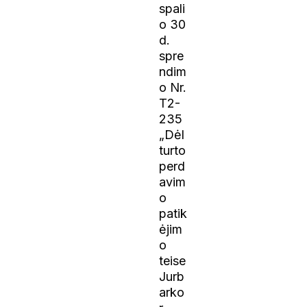
spali
o 30
d.
spre
ndim
o Nr.
T2-
235
„Dėl
turto
perd
avim
o
patik
ėjim
o
teise
Jurb
arko