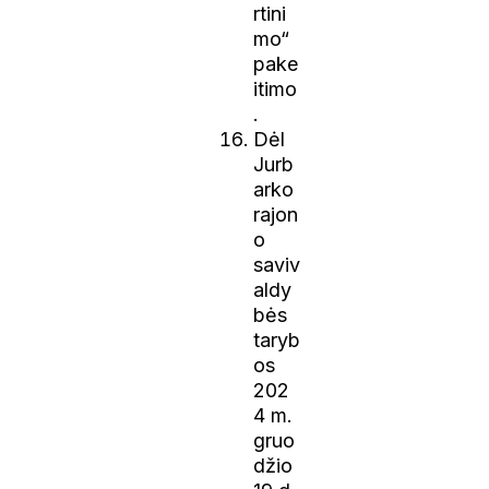
rtini
mo“
pake
itimo
.
Dėl
Jurb
arko
rajon
o
saviv
aldy
bės
taryb
os
202
4 m.
gruo
džio