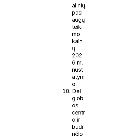
alinių
pasl
augų
teiki
mo
kain
ų
202
6 m.
nust
atym
o.
Dėl
glob
os
centr
o ir
budi
nčio