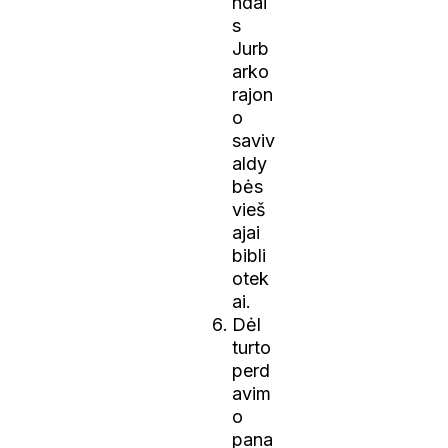
ndai
s
Jurb
arko
rajon
o
saviv
aldy
bės
vieš
ajai
bibli
otek
ai.
Dėl
turto
perd
avim
o
pana