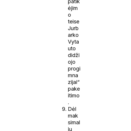
patik
ėjim
o
teise
Jurb
arko
Vyta
uto
didži
ojo
progi
mna
zijai“
pake
itimo
.
Dėl
mak
simal
ių