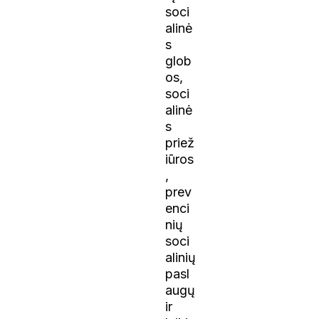
soci
alinė
s
glob
os,
soci
alinė
s
priež
iūros
,
prev
enci
nių
soci
alinių
pasl
augų
ir