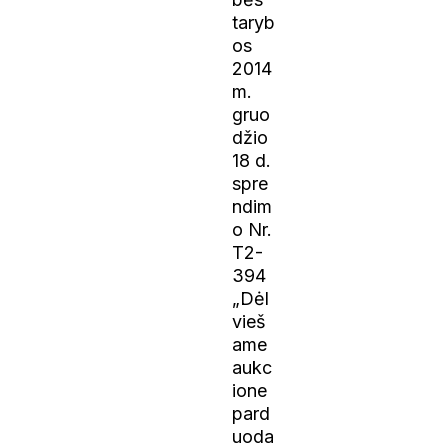
taryb
os
2014
m.
gruo
džio
18 d.
spre
ndim
o Nr.
T2-
394
„Dėl
vieš
ame
aukc
ione
pard
uoda