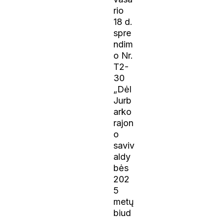
rio
18 d.
spre
ndim
o Nr.
T2-
30
„Dėl
Jurb
arko
rajon
o
saviv
aldy
bės
202
5
metų
biud