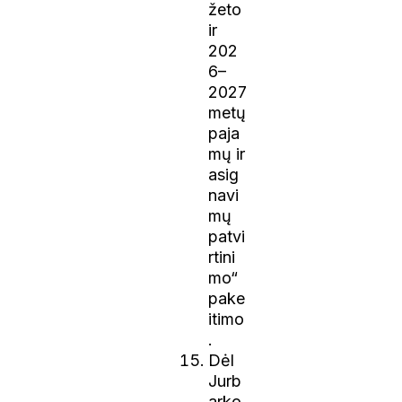
žeto
ir
202
6–
2027
metų
paja
mų ir
asig
navi
mų
patvi
rtini
mo“
pake
itimo
.
Dėl
Jurb
arko