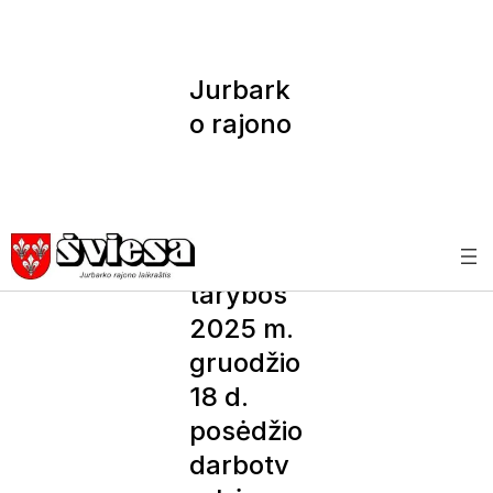
Jurbark
o rajono
savivald
ybės
administ
racijos
tarybos
2025 m.
gruodžio
18 d.
posėdžio
darbotv