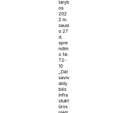
taryb
os
202
2 m.
sausi
o 27
d.
spre
ndim
o Nr.
T2-
10
„Dėl
saviv
aldy
bės
infra
stukt
ūros
plėtr