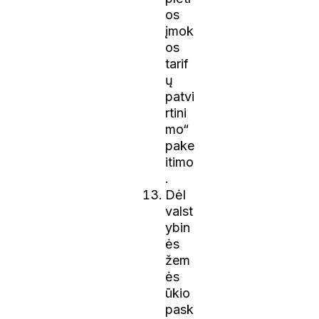
os
įmok
os
tarif
ų
patvi
rtini
mo“
pake
itimo
.
Dėl
valst
ybin
ės
žem
ės
ūkio
pask