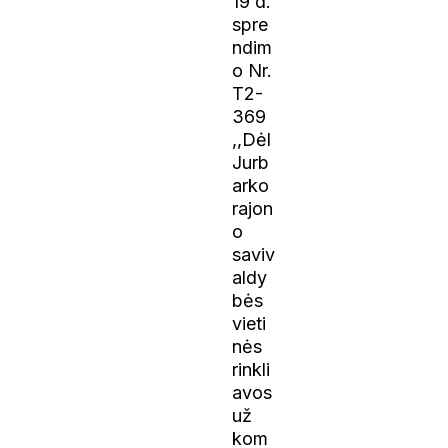
19 d.
spre
ndim
o Nr.
T2-
369
,,Dėl
Jurb
arko
rajon
o
saviv
aldy
bės
vieti
nės
rinkli
avos
už
kom