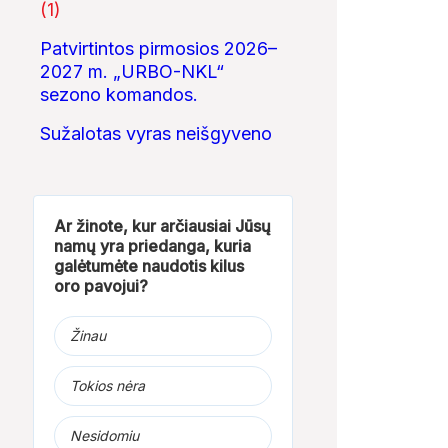
(1)
Patvirtintos pirmosios 2026–
2027 m. „URBO-NKL“
sezono komandos.
18:13
25:55
Sužalotas vyras neišgyveno
Ex Machina:
Lietuvos kulinarinis
Žemaitija
kontrolės ir
paveldas
pasirinkimo...
Ar žinote, kur arčiausiai Jūsų
namų yra priedanga, kuria
galėtumėte naudotis kilus
oro pavojui?
Žinau
Tokios nėra
Nesidomiu