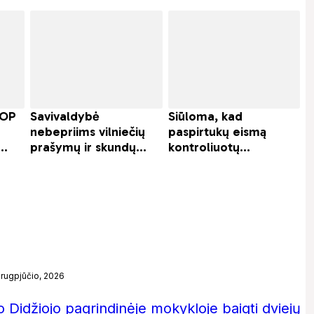
 rugpjūčio, 2026
 Didžiojo pagrindinėje mokykloje baigti dviejų