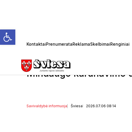
Open toolbar
Kontaktai
Prenumerata
Reklama
Skelbimai
Renginiai
Jurbarko rajono saviva
Mockevičiaus sveikinim
Mindaugo karūnavimo d
Savivaldybė informuoja
Šviesa
2026.07.06 08:14