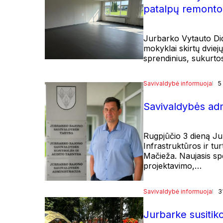
patalpų remonto
Jurbarko Vytauto Did
mokyklai skirtų dvie
sprendinius, sukurto
Savivaldybė informuoja
5
Savivaldybės admi
Rugpjūčio 3 dieną Ju
Infrastruktūros ir tu
Mačieža. Naujasis sp
projektavimo,…
Savivaldybė informuoja
3
Jurbarke susitiko