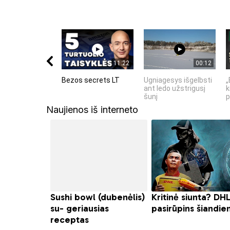
11:22
00:12
Bezos secrets LT
Ugniagesys išgelbsti
„
ant ledo užstrigusį
k
šunį
p
Naujienos iš interneto