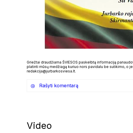
Griežtai draudžiama ŠVIESOS paskelbtą informaciją panaudoti 
platinti mūsų medžiagą kuriuo nors pavidalu be sutikimo, o jei
redakcija@jurbarkosviesa.lt.
Rašyti komentarą
Video