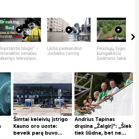
17:03
01:35
02:23
Bręstantis blogis“ –
Liūtis paskandino
Pėsčiųjų žygis
riminalinis serialas
Jurbarko centrą
kunigaikščio
akeitęs televizijos...
Gedimino takais....