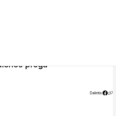
ldybės mero Skirmanto
as Valstybės – Karaliaus
ienos proga
Dalintis: