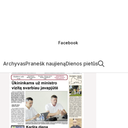
Facebook
Archyvas
Pranešk naujieną
Dienos pietūs