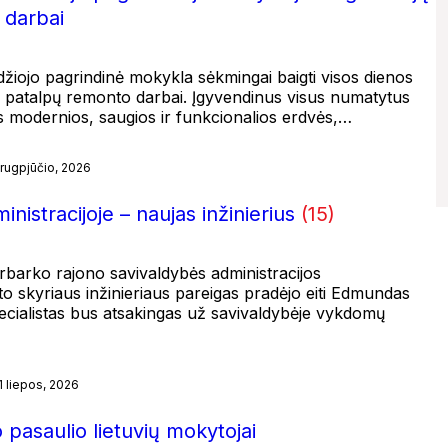
 darbai
žiojo pagrindinė mokykla sėkmingai baigti visos dienos
jų patalpų remonto darbai. Įgyvendinus visus numatytus
s modernios, saugios ir funkcionalios erdvės,…
 rugpjūčio, 2026
nistracijoje – naujas inžinierius
(15)
rbarko rajono savivaldybės administracijos
rto skyriaus inžinieriaus pareigas pradėjo eiti Edmundas
ecialistas bus atsakingas už savivaldybėje vykdomų
1 liepos, 2026
 pasaulio lietuvių mokytojai