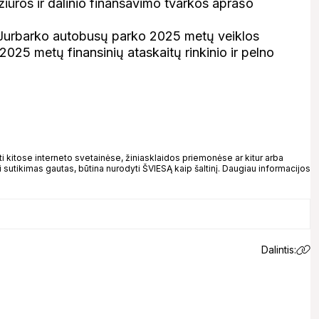
ežiūros ir dalinio finansavimo tvarkos aprašo
Jurbarko autobusų parko 2025 metų veiklos
025 metų finansinių ataskaitų rinkinio ir pelno
bės meras
kitose interneto svetainėse, žiniasklaidos priemonėse ar kitur arba
 sutikimas gautas, būtina nurodyti ŠVIESĄ kaip šaltinį. Daugiau informacijos
Dalintis: