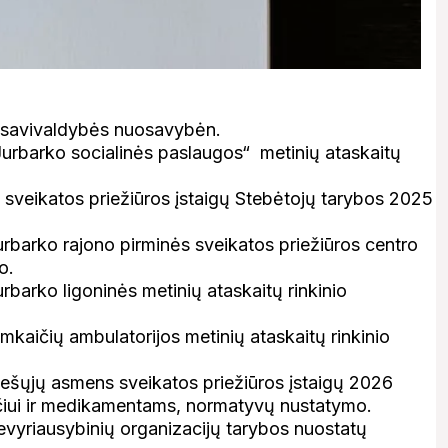
 savivaldybės nuosavybėn.
urbarko socialinės paslaugos“ metinių ataskaitų
sveikatos priežiūros įstaigų Stebėtojų tarybos 2025
rbarko rajono pirminės sveikatos priežiūros centro
o.
barko ligoninės metinių ataskaitų rinkinio
mkaičių ambulatorijos metinių ataskaitų rinkinio
iešųjų asmens sveikatos priežiūros įstaigų 2026
čiui ir medikamentams, normatyvų nustatymo.
vyriausybinių organizacijų tarybos nuostatų