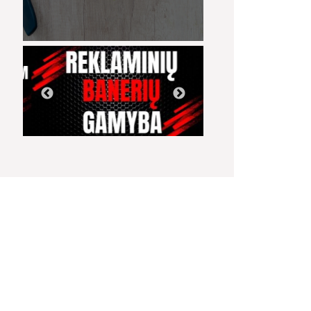
07:18
03:17
KAS SUKŪRĖ DIRBTINĮ
Girtas bėglys
Kalėdinės eglut
INTELEKTĄ? KILMĖS
įžiebimas Jurba
ISTORIJA IR FAKTAI