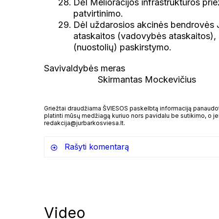
Dėl Melioracijos infrastruktūros pri
patvirtinimo.
Dėl uždarosios akcinės bendrovės 
ataskaitos (vadovybės ataskaitos), 2
(nuostolių) paskirstymo.
Savivaldy
Skirmantas Mockevičius
Griežtai draudžiama ŠVIESOS paskelbtą informaciją panaudoti 
platinti mūsų medžiagą kuriuo nors pavidalu be sutikimo, o jei
redakcija@jurbarkosviesa.lt.
Rašyti komentarą
Video