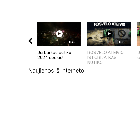
04:56
08:03
Jurbarkas sutiko
ROSVELO ATEIVIO
J
2024-uosius!
ISTORIJA: KAS
s
NUTIKO...
Naujienos iš interneto