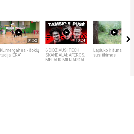
01:52
10:24
00:33
KL mergaitės - šokių
6 DIDŽIAUSI TECH
Lapiuko ir šuns
tudija 'ERA'
SKANDALAI: AFEROS,
susitikimas
MELAI IR MILIJARDAI...