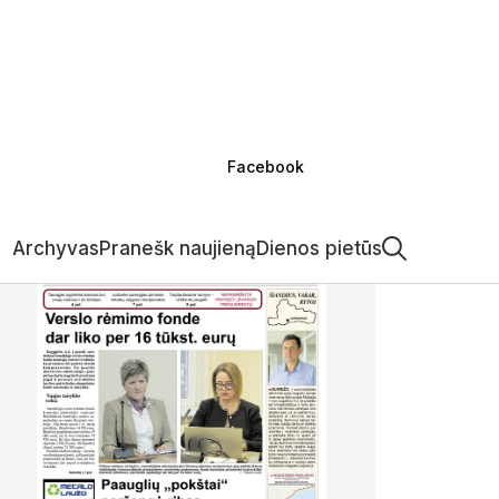
Facebook
Archyvas
Pranešk naujieną
Dienos pietūs