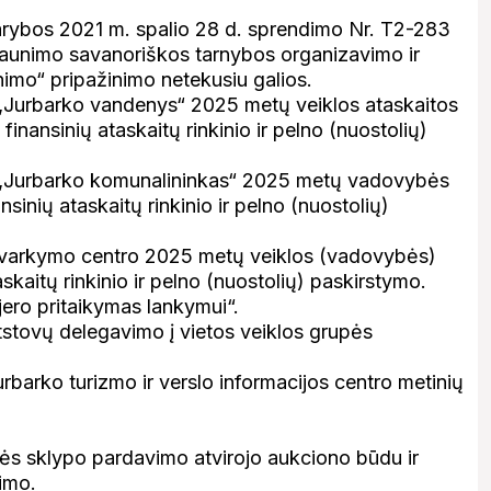
arybos 2021 m. spalio 28 d. sprendimo Nr. T2-283
jaunimo savanoriškos tarnybos organizavimo ir
nimo“ pripažinimo netekusiu galios.
„Jurbarko vandenys“ 2025 metų veiklos ataskaitos
nansinių ataskaitų rinkinio ir pelno (nuostolių)
 „Jurbarko komunalininkas“ 2025 metų vadovybės
sinių ataskaitų rinkinio ir pelno (nuostolių)
tvarkymo centro 2025 metų veiklos (vadovybės)
skaitų rinkinio ir pelno (nuostolių) paskirstymo.
jero pritaikymas lankymui“.
stovų delegavimo į vietos veiklos grupės
barko turizmo ir verslo informacijos centro metinių
mės sklypo pardavimo atvirojo aukciono būdu ir
imo.