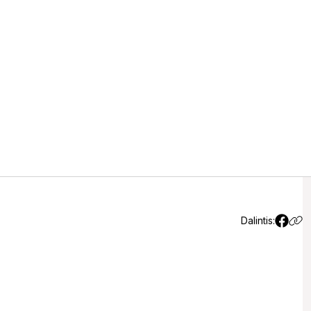
ldybės tarybos 2026 m.
io darbotvarkės projektas
Dalintis: