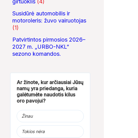
girtuoklis
(4)
Susidūrė automobilis ir
motoroleris: žuvo vairuotojas
(1)
Patvirtintos pirmosios 2026–
2027 m. „URBO-NKL“
sezono komandos.
Ar žinote, kur arčiausiai Jūsų
namų yra priedanga, kuria
galėtumėte naudotis kilus
oro pavojui?
Žinau
Tokios nėra