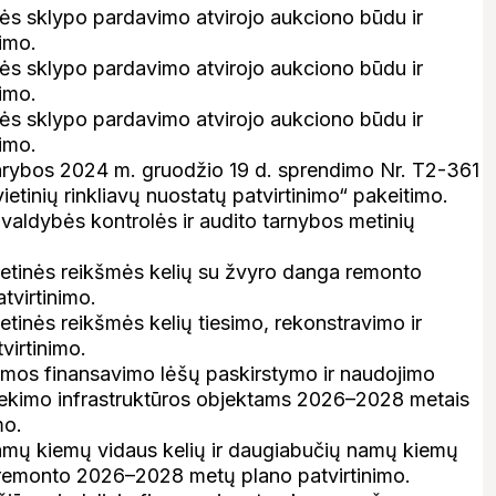
mės sklypo pardavimo atvirojo aukciono būdu ir
imo.
mės sklypo pardavimo atvirojo aukciono būdu ir
imo.
mės sklypo pardavimo atvirojo aukciono būdu ir
imo.
arybos 2024 m. gruodžio 19 d. sprendimo Nr. T2-361
etinių rinkliavų nuostatų patvirtinimo“ pakeitimo.
aldybės kontrolės ir audito tarnybos metinių
ietinės reikšmės kelių su žvyro danga remonto
virtinimo.
tinės reikšmės kelių tiesimo, rekonstravimo ir
irtinimo.
gramos finansavimo lėšų paskirstymo ir naudojimo
iekimo infrastruktūros objektams 2026–2028 metais
mo.
amų kiemų vidaus kelių ir daugiabučių namų kiemų
r remonto 2026–2028 metų plano patvirtinimo.