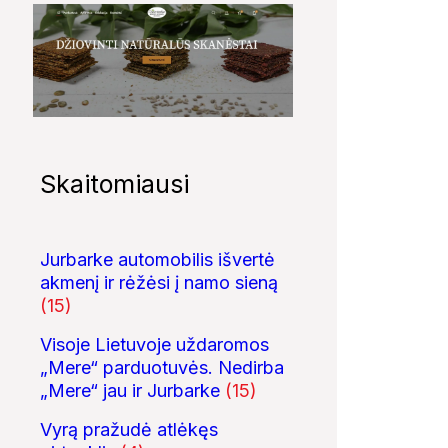
Skaitomiausi
Jurbarke automobilis išvertė
akmenį ir rėžėsi į namo sieną
(15)
Visoje Lietuvoje uždaromos
„Mere“ parduotuvės. Nedirba
„Mere“ jau ir Jurbarke
(15)
Vyrą pražudė atlėkęs