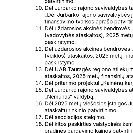
patvirtinimo.
Dėl Jurbarko rajono savivaldybės t
„Dėl Jurbarko rajono savivaldybės 
finansavimo tvarkos aprašo patvirti
Dėl uždarosios akcinės bendrovės 
(vadovybės ataskaitos), 2025 metų fi
paskirstymo.
Dėl uždarosios akcinės bendrovės
(veiklos) ataskaitos, 2025 metų finan
paskirstymo.
Dėl UAB Tauragės regiono atliekų 
ataskaitos, 2025 metų finansinių ata
Dėl pritarimo projektui „Kalnėnų kar
Dėl Jurbarko rajono savivaldybės at
„Nemunas“ valdybą.
Dėl 2025 metų viešosios įstaigos Jur
ataskaitų rinkinio patvirtinimo.
Dėl asociacijos steigimo.
Dėl kitos paskirties valstybinės že
pradinės pardavimo kainos patvirtin