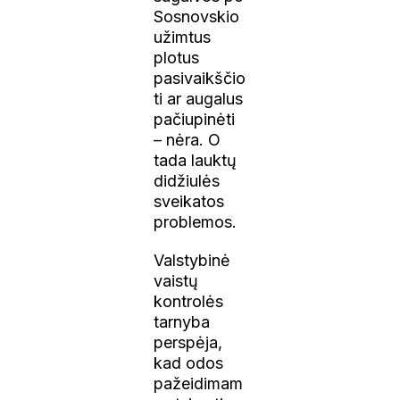
Sosnovskio
užimtus
plotus
pasivaikščio
ti ar augalus
pačiupinėti
– nėra. O
tada lauktų
didžiulės
sveikatos
problemos.
Valstybinė
vaistų
kontrolės
tarnyba
perspėja,
kad odos
pažeidimam