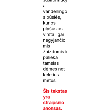
a
vandeningo
s pūslės,
kurios
plyšusios
virsta ilgai
negyjančio
mis
žaizdomis ir
palieka
tamsias
dėmes net
kelerius
metus.
Šis tekstas
yra
straipsnio
anonsas.