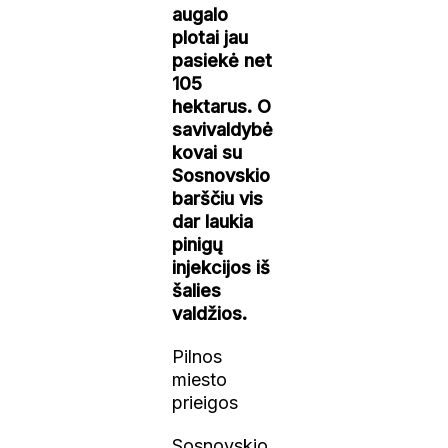
augalo
plotai jau
pasiekė net
105
hektarus. O
savivaldybė
kovai su
Sosnovskio
barščiu vis
dar laukia
pinigų
injekcijos iš
šalies
valdžios.
Pilnos
miesto
prieigos
Sosnovskio