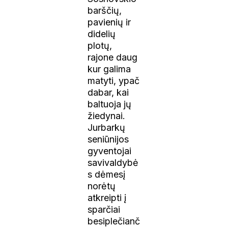
barščių,
pavienių ir
didelių
plotų,
rajone daug
kur galima
matyti, ypač
dabar, kai
baltuoja jų
žiedynai.
Jurbarkų
seniūnijos
gyventojai
savivaldybė
s dėmesį
norėtų
atkreipti į
sparčiai
besiplečianč