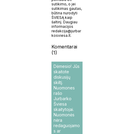
sutikimo, o jei
sutikimas gautas,
būtina nurodyti
ŠVIESĄ kaip
šaltinį. Daugiau
informacijos
redakcija@jurbar
kosviesa.lt.
Komentarai
(1)
Dėmesio! Jūs
skaitote
diskusijų
skiltį.
Nuomones
rašo
Jurbarko
Šviesa
skaitytojai.
Nuomonės
nėra
redaguojamo
s ar