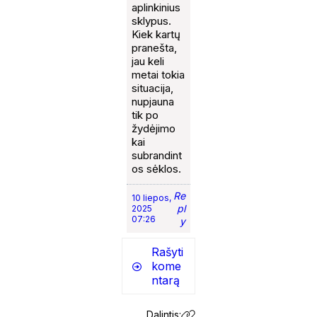
aplinkinius
sklypus.
Kiek kartų
pranešta,
jau keli
metai tokia
situacija,
nupjauna
tik po
žydėjimo
kai
subrandint
os sėklos.
Re
10 liepos,
pl
2025
07:26
y
Rašyti
kome
ntarą
Dalintis: