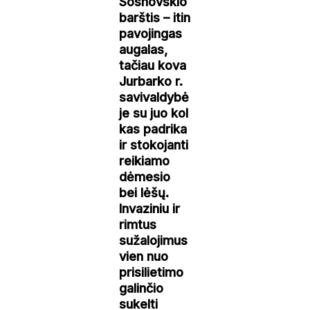
Sosnovskio
barštis – itin
pavojingas
augalas,
tačiau kova
Jurbarko r.
savivaldybė
je su juo kol
kas padrika
ir stokojanti
reikiamo
dėmesio
bei lėšų.
Invaziniu ir
rimtus
sužalojimus
vien nuo
prisilietimo
galinčio
sukelti