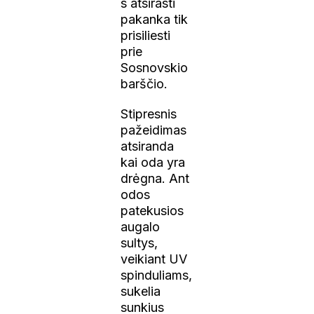
s atsirasti
pakanka tik
prisiliesti
prie
Sosnovskio
barščio.
Stipresnis
pažeidimas
atsiranda
kai oda yra
drėgna. Ant
odos
patekusios
augalo
sultys,
veikiant UV
spinduliams,
sukelia
sunkius