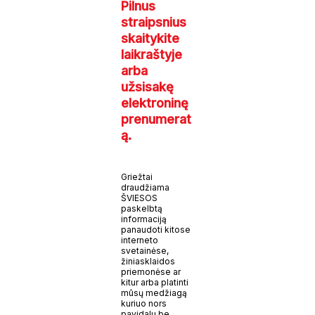
Pilnus
straipsnius
skaitykite
laikraštyje
arba
užsisakę
elektroninę
prenumerat
ą.
Griežtai
draudžiama
ŠVIESOS
paskelbtą
informaciją
panaudoti kitose
interneto
svetainėse,
žiniasklaidos
priemonėse ar
kitur arba platinti
mūsų medžiagą
kuriuo nors
pavidalu be