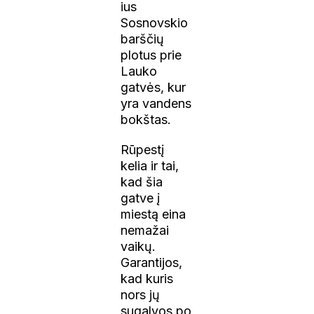
ius
Sosnovskio
barščių
plotus prie
Lauko
gatvės, kur
yra vandens
bokštas.
Rūpestį
kelia ir tai,
kad šia
gatve į
miestą eina
nemažai
vaikų.
Garantijos,
kad kuris
nors jų
sugalvos po