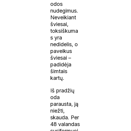
odos
nudegimus.
Neveikiant
šviesai,
toksiškuma
s yra
nedidelis, o
paveikus
šviesai –
padidėja
šimtais
kartų.
Iš pradžių
oda
parausta, ją
niežti,
skauda. Per
48 valandas
susiformuoj