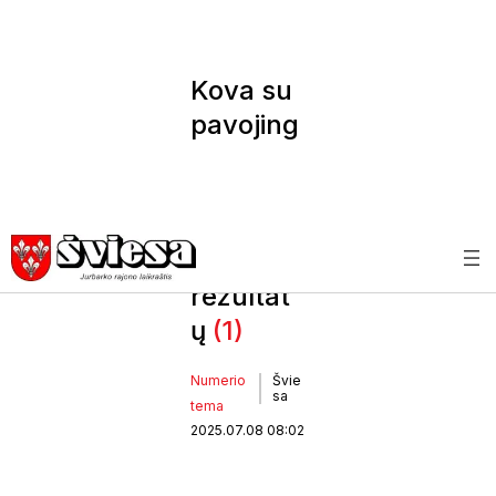
Kova su
pavojing
u augalu
– be
apčiuopi
amų
rezultat
ų
(1)
Numerio
Švie
sa
tema
2025.07.08 08:02