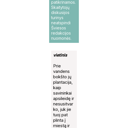
patikrinamos.
Skaitytojų
diskusijos
turinys
neatspindi
Šviesos
redakcijos
nuomonės.
vietinis
Prie
vandens
bokšto jų
plantacija,
kaip
savininkai
apsileidę ir
nesusitvar
ko, juk jie
tuoj pat
plinta į
miestą ir