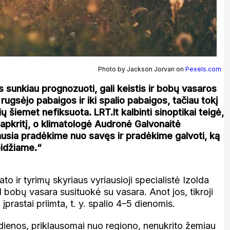
Photo by Jackson Jorvan on
Pexels.com
is sunkiau prognozuoti, gali keistis ir bobų vasaros
 rugsėjo pabaigos ir iki spalio pabaigos, tačiau tokį
ių šiemet nefiksuota. LRT.lt kalbinti sinoptikai teigė,
 lapkritį, o klimatologė Audronė Galvonaitė
usia pradėkime nuo savęs ir pradėkime galvoti, ką
idžiame.“
o ir tyrimų skyriaus vyriausioji specialistė Izolda
bobų vasara susituokė su vasara. Anot jos, tikroji
prastai priimta, t. y. spalio 4–5 dienomis.
5 dienos, priklausomai nuo regiono, nenukrito žemiau