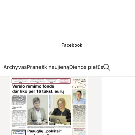
Facebook
Archyvas
Pranešk naujieną
Dienos pietūs