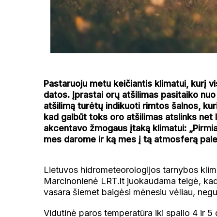
Pastaruoju metu keičiantis klimatui, kurį v
datos. Įprastai orų atšilimas pasitaiko nuo
atšilimą turėtų indikuoti rimtos šalnos, kur
kad galbūt toks oro atšilimas atslinks net
akcentavo žmogaus įtaką klimatui: „Pirmia
mes darome ir ką mes į tą atmosferą pale
Lietuvos hidrometeorologijos tarnybos klimat
Marcinonienė LRT.lt juokaudama teigė, kad 
vasara šiemet baigėsi mėnesiu vėliau, negu į
Vidutinė paros temperatūra iki spalio 4 ir 