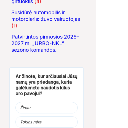
girtuoklis
(4)
Susidūrė automobilis ir
motoroleris: žuvo vairuotojas
(1)
Patvirtintos pirmosios 2026–
2027 m. „URBO-NKL“
sezono komandos.
Ar žinote, kur arčiausiai Jūsų
namų yra priedanga, kuria
galėtumėte naudotis kilus
oro pavojui?
Žinau
Tokios nėra