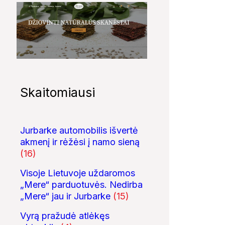
Skaitomiausi
Jurbarke automobilis išvertė
akmenį ir rėžėsi į namo sieną
(16)
Visoje Lietuvoje uždaromos
„Mere“ parduotuvės. Nedirba
„Mere“ jau ir Jurbarke
(15)
Vyrą pražudė atlėkęs