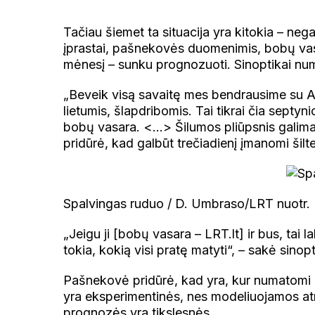
Tačiau šiemet ta situacija yra kitokia – neg
įprastai, pašnekovės duomenimis, bobų vas
mėnesį – sunku prognozuoti. Sinoptikai numa
„Beveik visą savaitę mes bendrausime su Atl
lietumis, šlapdribomis. Tai tikrai čia sept
bobų vasara. <…> Šilumos pliūpsnis galimas k
pridūrė, kad galbūt trečiadienį įmanomi šilte
Spalvingas ruduo / D. Umbraso/LRT nuotr.
„Jeigu ji [bobų vasara – LRT.lt] ir bus, tai l
tokia, kokią visi pratę matyti“, – sakė sinopt
Pašnekovė pridūrė, kad yra, kur numatomi 
yra eksperimentinės, nes modeliuojamos at
prognozės yra tikslesnės.