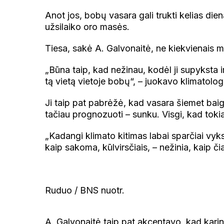
Anot jos, bobų vasara gali trukti kelias dien
užsilaiko oro masės.
Tiesa, sakė A. Galvonaitė, ne kiekvienais me
„Būna taip, kad nežinau, kodėl ji supyksta 
tą vietą vietoje bobų“, – juokavo klimatolog
Ji taip pat pabrėžė, kad vasara šiemet baigės
tačiau prognozuoti – sunku. Visgi, kad tokia
„Kadangi klimato kitimas labai sparčiai vykst
kaip sakoma, kūlvirsčiais, – nežinia, kaip či
Ruduo / BNS nuotr.
A. Galvonaitė taip pat akcentavo, kad karini