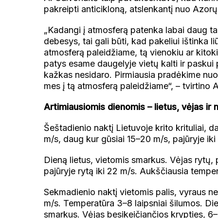
pakreipti anticikloną, atslenkantį nuo Azorų
„Kadangi į atmosferą patenka labai daug tar
debesys, tai gali būti, kad pakeliui ištinka l
atmosferą paleidžiame, tą vienokiu ar kitok
patys esame daugelyje vietų kalti ir pasku
kažkas nesidaro. Pirmiausia pradėkime nuo 
mes į tą atmosferą paleidžiame“, – tvirtino 
Artimiausiomis dienomis – lietus, vėjas ir
Šeštadienio naktį Lietuvoje krito krituliai, d
m/s, daug kur gūsiai 15–20 m/s, pajūryje ik
Dieną lietus, vietomis smarkus. Vėjas rytų, 
pajūryje rytą iki 22 m/s. Aukščiausia temper
Sekmadienio naktį vietomis palis, vyraus ned
m/s. Temperatūra 3–8 laipsniai šilumos. Dien
smarkus. Vėjas besikeičiančios krypties, 6–