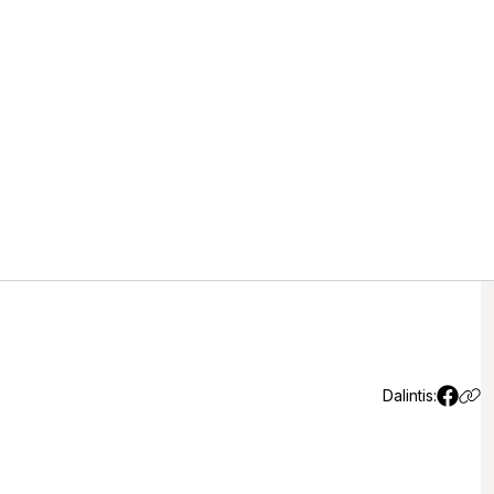
vasara? Klimatologai žarsto
lo palaukti – galbūt gamta
Dalintis: