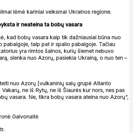
alimai lėmė kariniai veiksmai Ukrainos regione.
pyksta ir neateina ta bobų vasara
ė, kad bobų vasara kaip tik dažniausiai būna nuo
o pabaigoje, taip pat ir spalio pabaigoje. Tačiau
atorius yra rimtos šalnos, kurių šiemet nebuvo
rą, slenka nuo Azorų, pasiekia Ukrainą, o nuo ten –
 ateiti nuo Azorų [vulkaninių salų grupė Atlanto
 Vakarų, ne iš Rytų, ne iš Šiaurės kur nors, nes pas
bobų vasara. Ne, tikra bobų vasara ateina nuo Azorų“,
r.