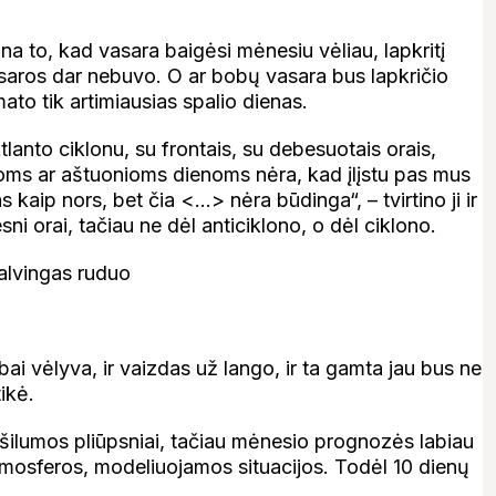
ana to, kad vasara baigėsi mėnesiu vėliau, lapkritį
aros dar nebuvo. O ar bobų vasara bus lapkričio
to tik artimiausias spalio dienas.
anto ciklonu, su frontais, su debesuotais orais,
ynioms ar aštuonioms dienoms nėra, kad įlįstu pas mus
aip nors, bet čia <…> nėra būdinga“, – tvirtino ji ir
sni orai, tačiau ne dėl anticiklono, o dėl ciklono.
abai vėlyva, ir vaizdas už lango, ir ta gamta jau bus ne
ikė.
šilumos pliūpsniai, tačiau mėnesio prognozės labiau
mosferos, modeliuojamos situacijos. Todėl 10 dienų