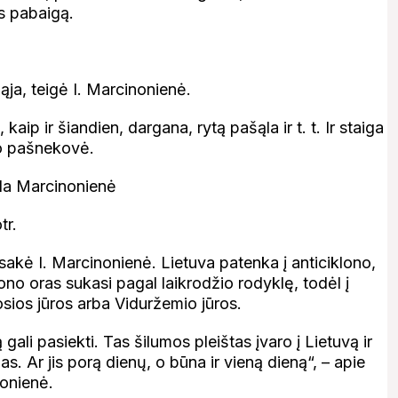
os pabaigą.
ja, teigė I. Marcinonienė.
 kaip ir šiandien, dargana, rytą pašąla ir t. t. Ir staiga
ojo pašnekovė.
tr.
 sakė I. Marcinonienė. Lietuva patenka į anticiklono,
lono oras sukasi pagal laikrodžio rodyklę, todėl į
sios jūros arba Viduržemio jūros.
ką gali pasiekti. Tas šilumos pleištas įvaro į Lietuvą ir
nas. Ar jis porą dienų, o būna ir vieną dieną“, – apie
nonienė.