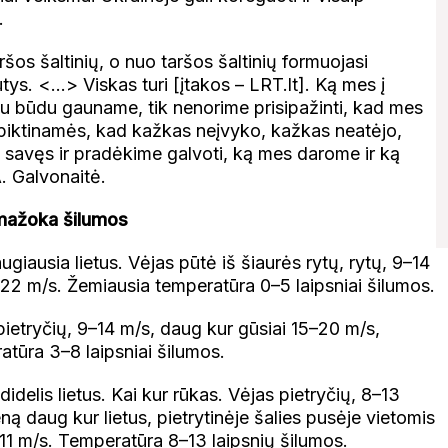
.
šos šaltinių, o nuo taršos šaltinių formuojasi
iūtys. <…> Viskas turi [įtakos – LRT.lt]. Ką mes į
iu būdu gauname, tik nenorime prisipažinti, kad mes
i piktinamės, kad kažkas neįvyko, kažkas neatėjo,
savęs ir pradėkime galvoti, ką mes darome ir ką
A. Galvonaitė.
 mažoka šilumos
augiausia lietus. Vėjas pūtė iš šiaurės rytų, rytų, 9–14
i 22 m/s. Žemiausia temperatūra 0–5 laipsniai šilumos.
pietryčių, 9–14 m/s, daug kur gūsiai 15–20 m/s,
atūra 3–8 laipsniai šilumos.
idelis lietus. Kai kur rūkas. Vėjas pietryčių, 8–13
ą daug kur lietus, pietrytinėje šalies pusėje vietomis
11 m/s. Temperatūra 8–13 laipsnių šilumos.