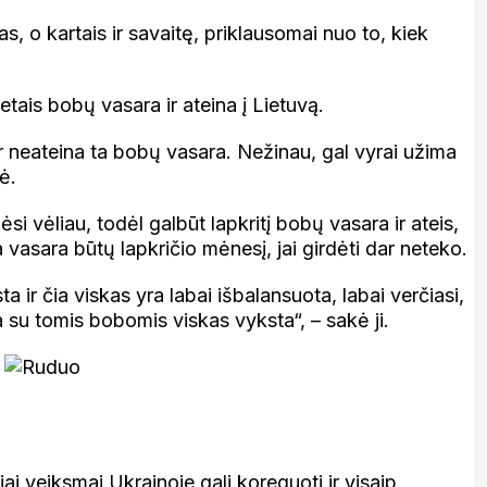
as, o kartais ir savaitę, priklausomai nuo to, kiek
tais bobų vasara ir ateina į Lietuvą.
ir neateina ta bobų vasara. Nežinau, gal vyrai užima
ė.
i vėliau, todėl galbūt lapkritį bobų vasara ir ateis,
 vasara būtų lapkričio mėnesį, jai girdėti dar neteko.
a ir čia viskas yra labai išbalansuota, labai verčiasi,
a su tomis bobomis viskas vyksta“, – sakė ji.
ai veiksmai Ukrainoje gali koreguoti ir visaip