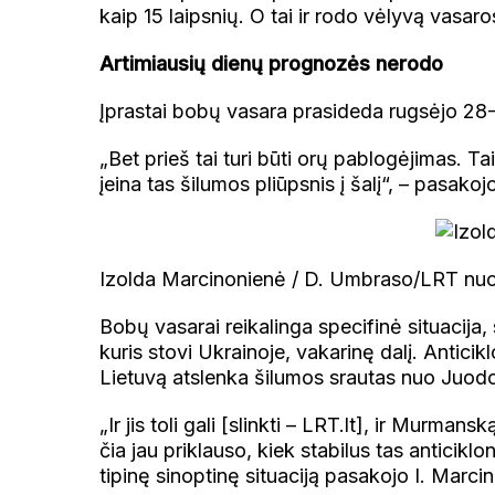
kaip 15 laipsnių. O tai ir rodo vėlyvą vasar
Artimiausių dienų prognozės nerodo
Įprastai bobų vasara prasideda rugsėjo 28-ą
„Bet prieš tai turi būti orų pablogėjimas. Tai,
įeina tas šilumos pliūpsnis į šalį“, – pasak
Izolda Marcinonienė / D. Umbraso/LRT nuo
Bobų vasarai reikalinga specifinė situacija,
kuris stovi Ukrainoje, vakarinę dalį. Anticik
Lietuvą atslenka šilumos srautas nuo Juodo
„Ir jis toli gali [slinkti – LRT.lt], ir Murmans
čia jau priklauso, kiek stabilus tas anticiklo
tipinę sinoptinę situaciją pasakojo I. Marci