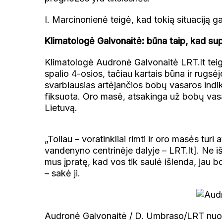
I. Marcinonienė teigė, kad tokią situaciją g
Klimatologė Galvonaitė: būna taip, kad su
Klimatologė Audronė Galvonaitė LRT.lt teig
spalio 4-osios, tačiau kartais būna ir rugsėj
svarbiausias artėjančios bobų vasaros indik
fiksuota. Oro masė, atsakinga už bobų vasa
Lietuvą.
„Toliau – voratinkliai rimti ir oro masės turi
vandenyno centrinėje dalyje – LRT.lt]. Ne iš
mus įpratę, kad vos tik saulė išlenda, jau 
– sakė ji.
Audronė Galvonaitė / D. Umbraso/LRT nuot