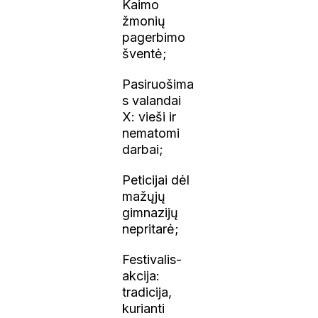
Kaimo
žmonių
pagerbimo
šventė;
Pasiruošima
s valandai
X: vieši ir
nematomi
darbai;
Peticijai dėl
mažųjų
gimnazijų
nepritarė;
Festivalis-
akcija:
tradicija,
kurianti