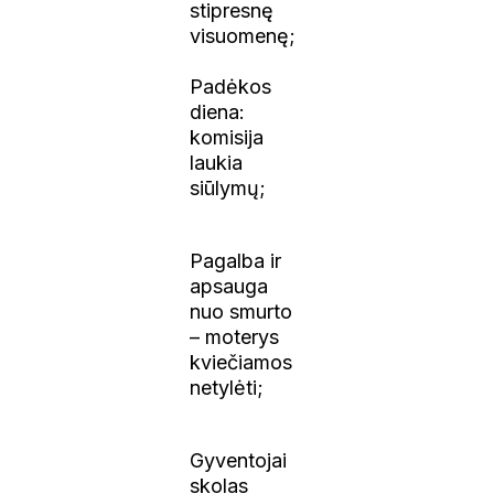
stipresnę
visuomenę;
Padėkos
diena:
komisija
laukia
siūlymų;
Pagalba ir
apsauga
nuo smurto
– moterys
kviečiamos
netylėti;
Gyventojai
skolas