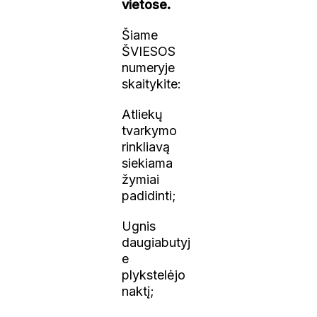
vietose.
Šiame
ŠVIESOS
numeryje
skaitykite:
Atliekų
tvarkymo
rinkliavą
siekiama
žymiai
padidinti;
Ugnis
daugiabutyj
e
plykstelėjo
naktį;