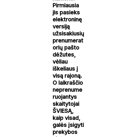
Pirmiausia
jis pasieks
elektroninę
versiją
užsisakiusių
prenumerat
orių pašto
dėžutes,
vėliau
iškeliaus į
visą rajoną.
O laikraščio
neprenume
ruojantys
skaitytojai
ŠVIESĄ,
kaip visad,
galės įsigyti
prekybos