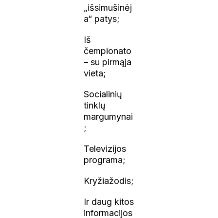
„išsimušinėj
a“ patys;
Iš
čempionato
– su pirmąja
vieta;
Socialinių
tinklų
margumynai
;
Televizijos
programa;
Kryžiažodis;
Ir daug kitos
informacijos