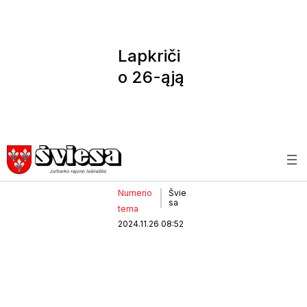
Lapkriči
o 26-ąją
– naujas
ŠVIESO
S
numeris
Numerio
Švie
sa
tema
2024.11.26 08:52