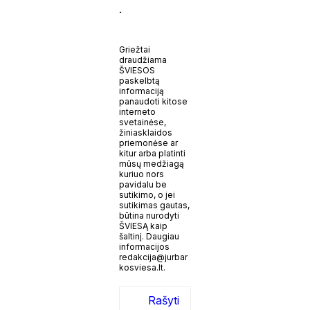
.
Griežtai
draudžiama
ŠVIESOS
paskelbtą
informaciją
panaudoti kitose
interneto
svetainėse,
žiniasklaidos
priemonėse ar
kitur arba platinti
mūsų medžiagą
kuriuo nors
pavidalu be
sutikimo, o jei
sutikimas gautas,
būtina nurodyti
ŠVIESĄ kaip
šaltinį. Daugiau
informacijos
redakcija@jurbar
kosviesa.lt.
Rašyti