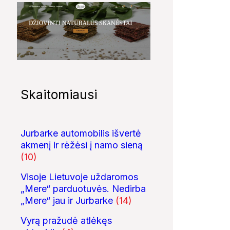
Skaitomiausi
Jurbarke automobilis išvertė
akmenį ir rėžėsi į namo sieną
(10)
Visoje Lietuvoje uždaromos
„Mere“ parduotuvės. Nedirba
„Mere“ jau ir Jurbarke
(14)
Vyrą pražudė atlėkęs