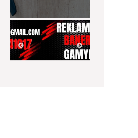
03:54
07:43
Gaisras įmonėje
Rastas svarbus
KĄ SLEPIA BALT