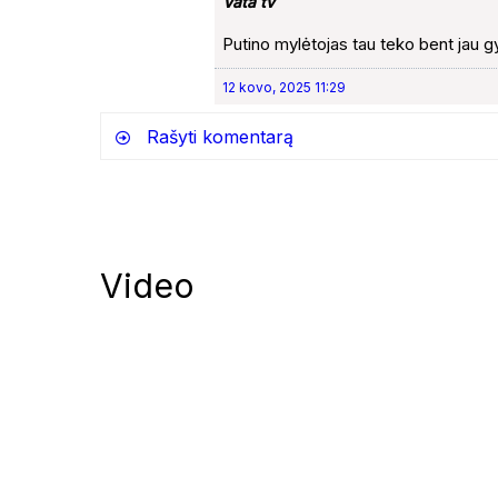
Vata tv
Putino mylėtojas tau teko bent jau g
12 kovo, 2025 11:29
Rašyti komentarą
Video
Notify me of follow-up comments by