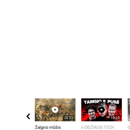
Notify me of new posts by email.
Komentuodami esate atsakingi už išsakytas mintis. 
nekurstyti neapykantos ir susipriešinimo.
20:22
10:24
Žalgirio mūšis
6 DIDŽIAUSI TECH
G