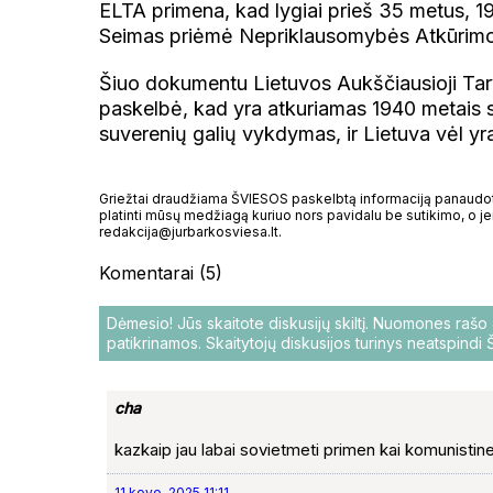
ELTA primena, kad lygiai prieš 35 metus, 1
Seimas priėmė Nepriklausomybės Atkūrim
Šiuo dokumentu Lietuvos Aukščiausioji Taryb
paskelbė, kad yra atkuriamas 1940 metais 
suverenių galių vykdymas, ir Lietuva vėl y
Griežtai draudžiama ŠVIESOS paskelbtą informaciją panaudoti 
platinti mūsų medžiagą kuriuo nors pavidalu be sutikimo, o jei
redakcija@jurbarkosviesa.lt.
Komentarai (5)
Dėmesio! Jūs skaitote diskusijų skiltį. Nuomones raš
patikrinamos. Skaitytojų diskusijos turinys neatspind
cha
kazkaip jau labai sovietmeti primen kai komunistin
11 kovo, 2025 11:11