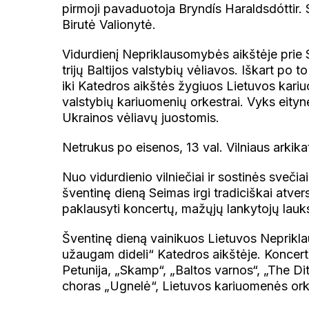
pirmoji pavaduotoja Bryndís Haraldsdóttir.
Birutė Valionytė.
Vidurdienį Nepriklausomybės aikštėje prie
trijų Baltijos valstybių vėliavos. Iškart p
iki Katedros aikštės žygiuos Lietuvos kariu
valstybių kariuomenių orkestrai. Vyks eity
Ukrainos vėliavų juostomis.
Netrukus po eisenos, 13 val. Vilniaus arkika
Nuo vidurdienio vilniečiai ir sostinės sveči
šventinę dieną Seimas irgi tradiciškai atve
paklausyti koncertų, mažųjų lankytojų lauk
Šventinę dieną vainikuos Lietuvos Neprikl
užaugam dideli“ Katedros aikštėje. Koncert
Petunija, „Skamp“, „Baltos varnos“, „The Dit
choras „Ugnelė“, Lietuvos kariuomenės orkes