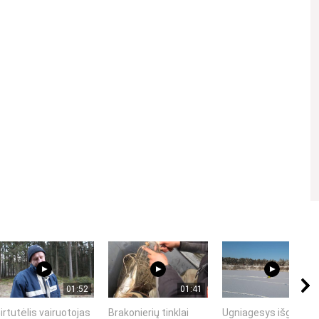
Kviečiame gerbti kitus asmenis, vengti patyčių, niekinimo,
01:52
01:41
00:12
irtutėlis vairuotojas
Brakonierių tinklai
Ugniagesys išgelbsti