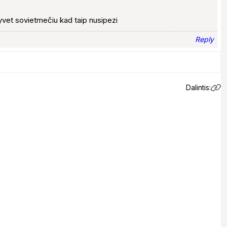
yvet sovietmečiu kad taip nusipezi
Reply
Dalintis:
 email.