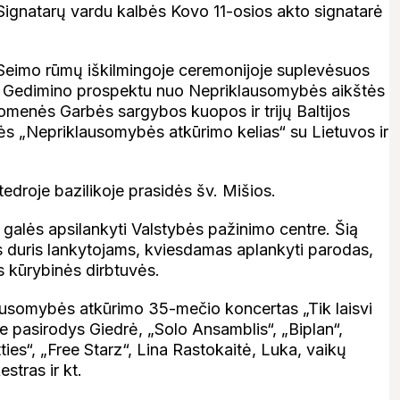
 Signatarų vardu kalbės Kovo 11-osios akto signatarė
 Seimo rūmų iškilmingoje ceremonijoje suplevėsuos
o to Gedimino prospektu nuo Nepriklausomybės aikštės
omenės Garbės sargybos kuopos ir trijų Baltijos
nės „Nepriklausomybės atkūrimo kelias“ su Lietuvos ir
tedroje bazilikoje prasidės šv. Mišios.
ai galės apsilankyti Valstybės pažinimo centre. Šią
rs duris lankytojams, kviesdamas aplankyti parodas,
s kūrybinės dirbtuvės.
ausomybės atkūrimo 35-mečio koncertas „Tik laisvi
e pasirodys Giedrė, „Solo Ansamblis“, „Biplan“,
ties“, „Free Starz“, Lina Rastokaitė, Luka, vaikų
tras ir kt.