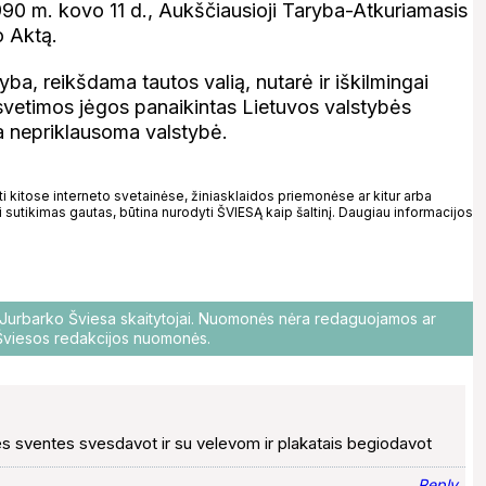
990 m. kovo 11 d., Aukščiausioji Taryba-Atkuriamasis
o Aktą.
a, reikšdama tautos valią, nutarė ir iškilmingai
svetimos jėgos panaikintas Lietuvos valstybės
ra nepriklausoma valstybė.
kitose interneto svetainėse, žiniasklaidos priemonėse ar kitur arba
 sutikimas gautas, būtina nurodyti ŠVIESĄ kaip šaltinį. Daugiau informacijos
o Jurbarko Šviesa skaitytojai. Nuomonės nėra redaguojamos ar
i Šviesos redakcijos nuomonės.
es sventes svesdavot ir su velevom ir plakatais begiodavot
Reply