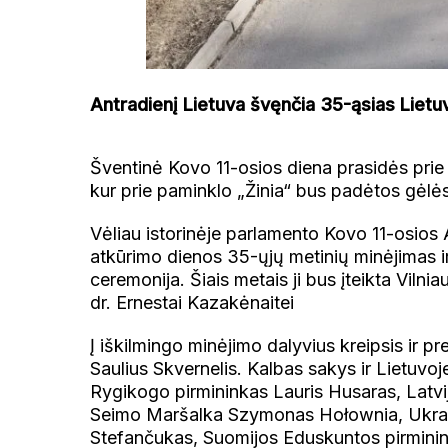
Antradienį Lietuva švęnčia 35-ąsias Lie
Šventinė Kovo 11-osios diena prasidės pri
kur prie paminklo „Žinia“ bus padėtos gėlė
Vėliau istorinėje parlamento Kovo 11-osios
atkūrimo dienos 35-ųjų metinių minėjimas i
ceremonija. Šiais metais ji bus įteikta Vilni
dr. Ernestai Kazakėnaitei
Į iškilmingo minėjimo dalyvius kreipsis ir 
Saulius Skvernelis. Kalbas sakys ir Lietuvoj
Rygikogo pirmininkas Lauris Husaras, Latvi
Seimo Maršalka Szymonas Hołownia, Ukrai
Stefančukas, Suomijos Eduskuntos pirminink