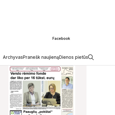
Facebook
Archyvas
Pranešk naujieną
Dienos pietūs