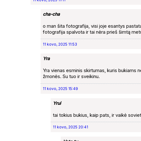
cha-cha
o man šita fotografija, visi joje esantys pastata
fotografija spalvota ir tai nėra prieš šimtą met
11 kovo, 2025 11:53
Yra
Yra vienas esminis skirtumas, kuris bukiams n
žmonės. Su tuo ir sveikinu.
11 kovo, 2025 15:49
Yrui
tai tokius bukius, kaip pats, ir vaikė sovi
11 kovo, 2025 20:41