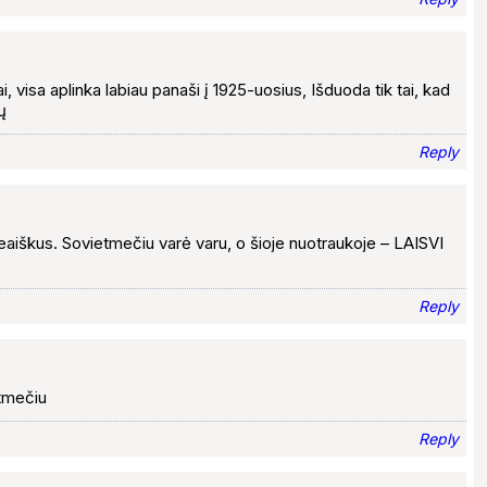
i, visa aplinka labiau panaši į 1925-uosius, Išduoda tik tai, kad
ų
Reply
eaiškus. Sovietmečiu varė varu, o šioje nuotraukoje – LAISVI
Reply
etmečiu
Reply