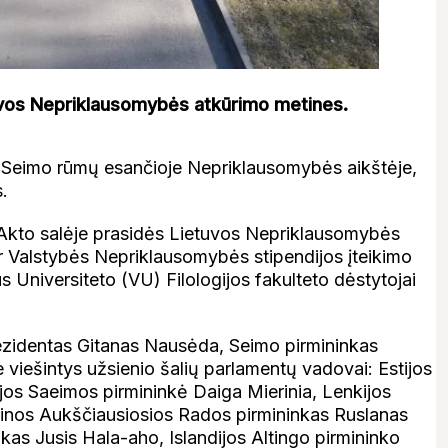
tuvos Nepriklausomybės atkūrimo metines.
e Seimo rūmų esančioje Nepriklausomybės aikštėje,
s.
 Akto salėje prasidės Lietuvos Nepriklausomybės
r Valstybės Nepriklausomybės stipendijos įteikimo
aus Universiteto (VU) Filologijos fakulteto dėstytojai
prezidentas Gitanas Nausėda, Seimo pirmininkas
e viešintys užsienio šalių parlamentų vadovai: Estijos
jos Saeimos pirmininkė Daiga Mierinia, Lenkijos
nos Aukščiausiosios Rados pirmininkas Ruslanas
as Jusis Hala-aho, Islandijos Altingo pirmininko