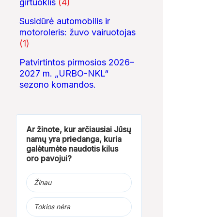
girtuoklis
(4)
Susidūrė automobilis ir
motoroleris: žuvo vairuotojas
(1)
Patvirtintos pirmosios 2026–
2027 m. „URBO-NKL“
sezono komandos.
Ar žinote, kur arčiausiai Jūsų
namų yra priedanga, kuria
galėtumėte naudotis kilus
oro pavojui?
Žinau
Tokios nėra