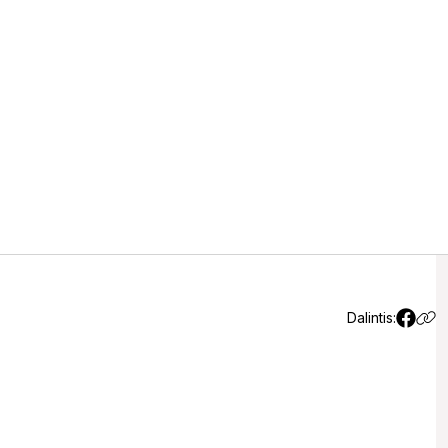
as Nepriklausomybės
Dalintis: