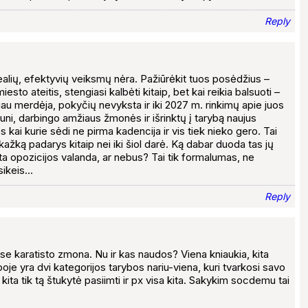
Reply
k realių, efektyvių veiksmų nėra. Pažiūrėkit tuos posėdžius –
esto ateitis, stengiasi kalbėti kitaip, bet kai reikia balsuoti –
oliau merdėja, pokyčių nevyksta ir iki 2027 m. rinkimų apie juos
jauni, darbingo amžiaus žmonės ir išrinktų į tarybą naujus
 kai kurie sėdi ne pirma kadencija ir vis tiek nieko gero. Tai
 kažką padarys kitaip nei iki šiol darė. Ką dabar duoda tas jų
a opozicijos valanda, ar nebus? Tai tik formalumas, ne
sikeis…
Reply
se karatisto zmona. Nu ir kas naudos? Viena kniaukia, kita
boje yra dvi kategorijos tarybos nariu-viena, kuri tvarkosi savo
kita tik tą štukytė pasiimti ir px visa kita. Sakykim socdemu tai