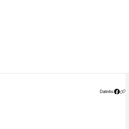
valdžia – tik įžanga į
Dalintis: