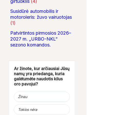
girtuoklis
(4)
Susidūrė automobilis ir
motoroleris: žuvo vairuotojas
(1)
Patvirtintos pirmosios 2026–
2027 m. „URBO-NKL“
sezono komandos.
Ar žinote, kur arčiausiai Jūsų
namų yra priedanga, kuria
galėtumėte naudotis kilus
oro pavojui?
Žinau
Tokios nėra