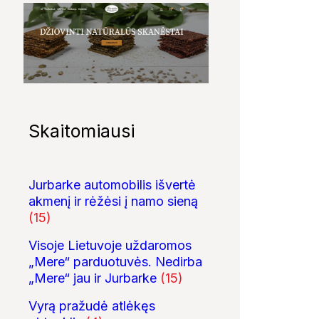
Skaitomiausi
Jurbarke automobilis išvertė
akmenį ir rėžėsi į namo sieną
(15)
Visoje Lietuvoje uždaromos
„Mere“ parduotuvės. Nedirba
„Mere“ jau ir Jurbarke
(15)
Vyrą pražudė atlėkęs