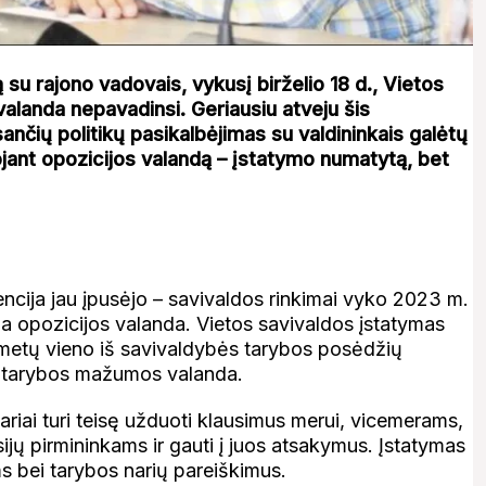
u rajono vadovais, vykusį birželio 18 d., Vietos
alanda nepavadinsi. Geriausiu atveju šis
nčių politikų pasikalbėjimas su valdininkais galėtų
uojant opozicijos valandą – įstatymo numatytą, bet
ncija jau įpusėjo – savivaldos rinkimai vyko 2023 m.
na opozicijos valanda. Vietos savivaldos įstatymas
 metų vieno iš savivaldybės tarybos posėdžių
 tarybos mažumos valanda.
ai turi teisę užduoti klausimus merui, vicemerams,
sijų pirmininkams ir gauti į juos atsakymus. Įstatymas
 bei tarybos narių pareiškimus.