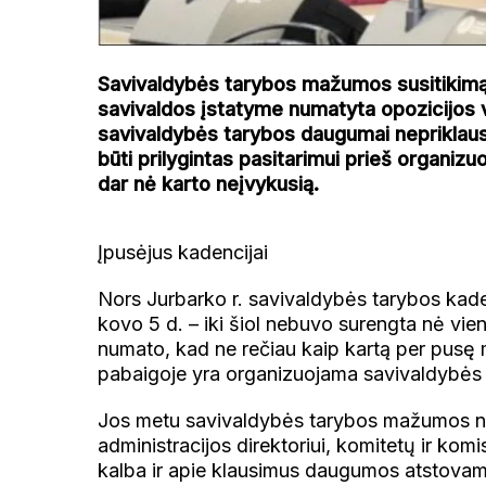
Savivaldybės tarybos mažumos susitikimą s
savivaldos įstatyme numatyta opozicijos v
savivaldybės tarybos daugumai nepriklausa
būti prilygintas pasitarimui prieš organiz
dar nė karto neįvykusią.
Įpusėjus kadencijai
Nors Jurbarko r. savivaldybės tarybos kade
kovo 5 d. – iki šiol nebuvo surengta nė vie
numato, kad ne rečiau kaip kartą per pusę
pabaigoje yra organizuojama savivaldybės
Jos metu savivaldybės tarybos mažumos nari
administracijos direktoriui, komitetų ir komi
kalba ir apie klausimus daugumos atstovams