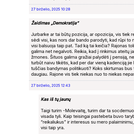
27 birželio, 2025 10:28
Žaidimas „Demokratija”
Jurbarke ar tai būtų pozicija, ar opozicija, vis tie
sėdi visi, kas nors dar bando parodyti, kad rūpi to mi
visi balsuoja taip pat. Tad ką tai keičia? Rajonas t
galima net negalvoti. Reikia, kad į rinkimus ateitų 
žmones. Šituos galima gražiai palydėti į pensiją, nes
turbūt naivu tikėtis, kad per dar vieną kadenciją jie
tuščias bandymas politikuoti? Koks skirtumas bus t
daugiau. Rajone vis tiek niekas nuo to niekas nepa
27 birželio, 2025 12:43
Kas iš tų jaunų
Taigi turim -Molevaitę, turim dar ta socdemuo
visada tyli. Kaip teisingai pastebeta buvo tary
“reikaliukus” ir interesus su mero palaiminimu, 
visi taip yra.