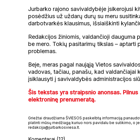
Jurbarko rajono savivaldybėje įsikerojusi k
posėdžius už uždarų durų su meru susitink
darbotvarkės klausimus, išsiaiškinti kylanči
Redakcijos žiniomis, valdančioji dauguma pri
be mero. Tokių pasitarimų tikslas – aptarti
problemas.
Beje, meras pagal naująją Vietos savivaldo
vadovas, tačiau, panašu, kad valdančiajai ko
įsiklausyti į savivaldybės administracijos 
Šis tekstas yra straipsnio anonsas. Pilnus 
elektroninę prenumeratą.
Griežtai draudžiama ŠVIESOS paskelbtą informaciją panaudoti 
platinti mūsų medžiagą kuriuo nors pavidalu be sutikimo, o jei
redakcija@jurbarkosviesa.lt.
Komentarai (12)