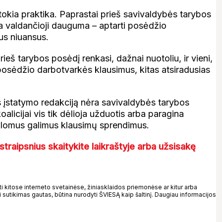
itokia praktika. Paprastai prieš savivaldybės tarybos
a valdančioji dauguma – aptarti posėdžio
us niuansus.
eš tarybos posėdį renkasi, dažnai nuotoliu, ir vieni,
 posėdžio darbotvarkės klausimus, kitas atsiradusias
s įstatymo redakciją nėra savivaldybės tarybos
alicijai vis tik dėlioja užduotis arba paragina
siūlomus galimus klausimų sprendimus.
straipsnius skaitykite laikraštyje arba užsisakę
kitose interneto svetainėse, žiniasklaidos priemonėse ar kitur arba
 sutikimas gautas, būtina nurodyti ŠVIESĄ kaip šaltinį. Daugiau informacijos