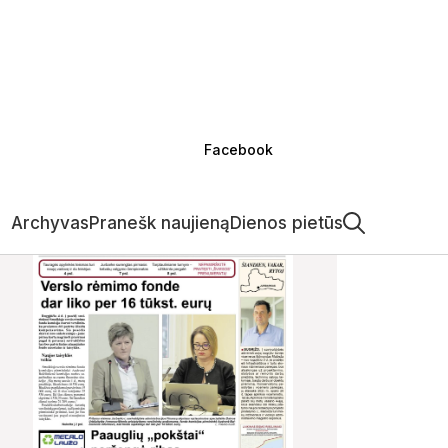
Facebook
Archyvas
Pranešk naujieną
Dienos pietūs