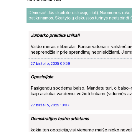
Dėmesio! Jūs skaitote diskusijų skiltį. Nuomones raš
patikrinamos. Skaitytojų diskusijos turinys neatspind
Jurbarko praktika unikali
Valdo meras ir liberalai. Konservatoriai ir valstiečia
nesprendžia ir prie sprendimų neprileidžiami. Jiems
27 birželio, 2025 09:59
Opozicijoje
Pasigendu socdemu balso. Mandatu turi, o balso-ne. 
kaip asiliukai vandeniui vežioti tinkami (vidurinės az
27 birželio, 2025 10:07
Demokratijos teatro artistams
kokia ten opozicija,visi viename maiše nieko nevei