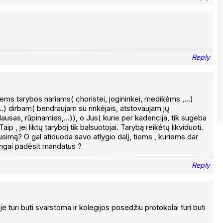
Reply
iems tarybos nariams( choristei, jogininkei, medikėms ,…)
) dirbam( bendraujam su rinkėjais, atstovaujam jų
ausas, rūpinamies,…)), o Jus( kurie per kadencija, tik sugeba
p , jei liktų taryboj tik balsuotojai. Tarybą reikėtų likviduoti.
lausimą? O gal atiduoda savo atlygio dalį, tiems , kuriems dar
bingai padėsit mandatus ?
Reply
je turi buti svarstoma ir kolegijos posedžiu protokolai turi buti