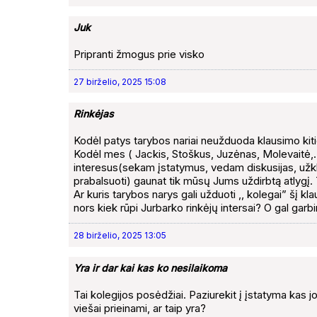
Juk
Pripranti žmogus prie visko
27 birželio, 2025 15:08
Rinkėjas
Kodėl patys tarybos nariai neužduoda klausimo kit
Kodėl mes ( Jackis, Stoškus, Juzėnas, Molevaitė,…
interesus(sekam įstatymus, vedam diskusijas, užkl
prabalsuoti) gaunat tik mūsų Jums uždirbtą atlygį. Tai
Ar kuris tarybos narys gali užduoti ,, kolegai” šį k
nors kiek rūpi Jurbarko rinkėjų intersai? O gal gar
28 birželio, 2025 13:05
Yra ir dar kai kas ko nesilaikoma
Tai kolegijos posėdžiai. Paziurekit į įstatyma kas jo
viešai prieinami, ar taip yra?