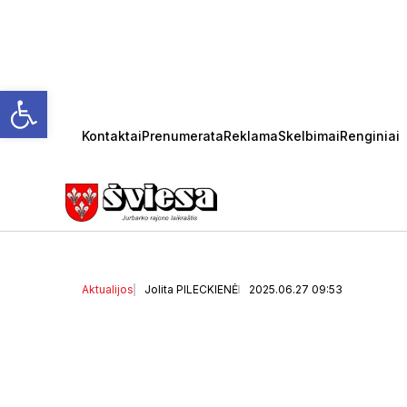
Open toolbar
Kontaktai
Prenumerata
Reklama
Skelbimai
Renginiai
Mažumos susitikimas su 
opozicijos valandą
(12)
Aktualijos
Jolita PILECKIENĖ
2025.06.27 09:53