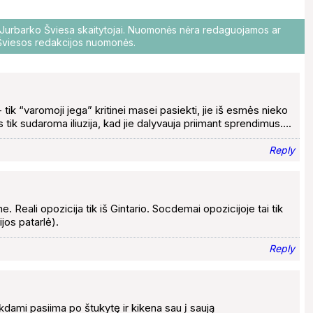
o Jurbarko Šviesa skaitytojai. Nuomonės nėra redaguojamos ar
i Šviesos redakcijos nuomonės.
i- tik “varomoji jega” kritinei masei pasiekti, jie iš esmės nieko
 tik sudaroma iliuzija, kad jie dalyvauja priimant sprendimus….
Reply
Reali opozicija tik iš Gintario. Socdemai opozicijoje tai tik
ijos patarlė).
Reply
kdami pasiima po štukytę ir kikena sau į saują