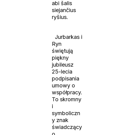
abi šalis
siejančius
ryšius.
Jurbarkas i
Ryn
świętują
piękny
jubileusz
25-lecia
podpisania
umowy o
współpracy.
To skromny
i
symboliczn
y znak
świadczący
o