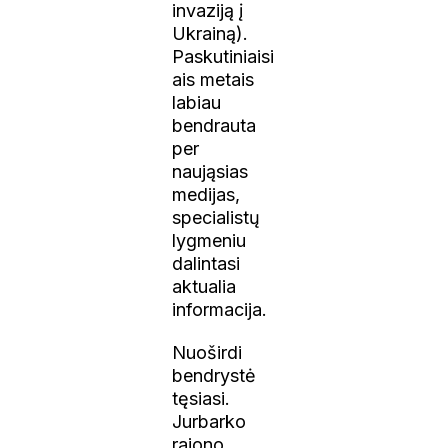
invaziją į
Ukrainą).
Paskutiniaisi
ais metais
labiau
bendrauta
per
naująsias
medijas,
specialistų
lygmeniu
dalintasi
aktualia
informacija.
Nuoširdi
bendrystė
tęsiasi.
Jurbarko
rajono