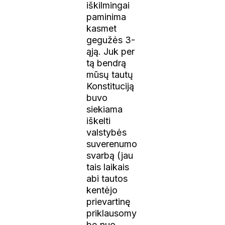
iškilmingai
paminima
kasmet
gegužės 3-
ąją. Juk per
tą bendrą
mūsų tautų
Konstituciją
buvo
siekiama
iškelti
valstybės
suverenumo
svarbą (jau
tais laikais
abi tautos
kentėjo
prievartinę
priklausomy
bę nuo