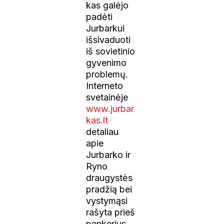
kas galėjo
padėti
Jurbarkui
išsivaduoti
iš sovietinio
gyvenimo
problemų.
Interneto
svetainėje
www.jurbar
kas.lt
detaliau
apie
Jurbarko ir
Ryno
draugystės
pradžią bei
vystymąsi
rašyta prieš
penkerius