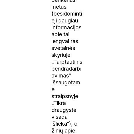
metus
(besidominti
eji daugiau
informacijos
apie tai
lengvai ras
svetainės
skyriuje
„Tarptautinis
bendradarbi
avimas“
išsaugotam
e
straipsnyje
„Tikra
draugystė
visada
išlieka“), o
žinių apie