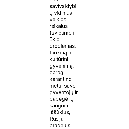
savivaldybi
ų vidinius
veiklos
reikalus
(švietimo ir
ūkio
problemas,
turizmą ir
kultūrinį
gyvenimą,
darbą
karantino
metu, savo
gyventojų ir
pabėgėlių
saugumo
iššūkius,
Rusijai
pradėjus