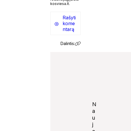
kosviesa.lt.
Rašyti
kome
ntarą
Dalintis:
N
a
u
j
Notify