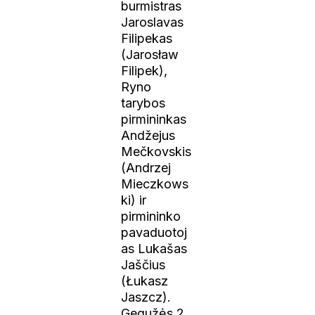
burmistras
Jaroslavas
Filipekas
(Jarosław
Filipek),
Ryno
tarybos
pirmininkas
Andžejus
Mečkovskis
(Andrzej
Mieczkows
ki) ir
pirmininko
pavaduotoj
as Lukašas
Jaščius
(Łukasz
Jaszcz).
Gegužės 2