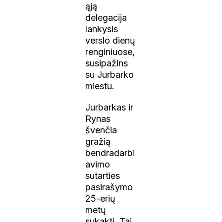
ąją
delegacija
lankysis
verslo dienų
renginiuose,
susipažins
su Jurbarko
miestu.
Jurbarkas ir
Rynas
švenčia
gražią
bendradarbi
avimo
sutarties
pasirašymo
25-erių
metų
sukaktį. Tai