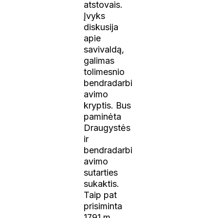
atstovais.
Įvyks
diskusija
apie
savivaldą,
galimas
tolimesnio
bendradarbi
avimo
kryptis. Bus
paminėta
Draugystės
ir
bendradarbi
avimo
sutarties
sukaktis.
Taip pat
prisiminta
1791 m.