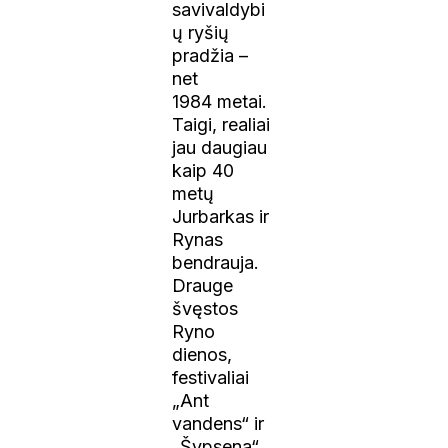
savivaldybi
ų ryšių
pradžia –
net
1984 metai.
Taigi, realiai
jau daugiau
kaip 40
metų
Jurbarkas ir
Rynas
bendrauja.
Drauge
švęstos
Ryno
dienos,
festivaliai
„Ant
vandens“ ir
„Šypsena“.