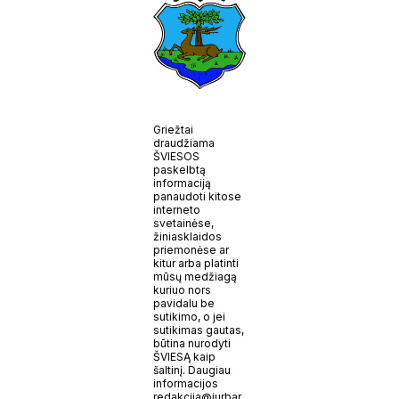
Griežtai
draudžiama
ŠVIESOS
paskelbtą
informaciją
panaudoti kitose
interneto
svetainėse,
žiniasklaidos
priemonėse ar
kitur arba platinti
mūsų medžiagą
kuriuo nors
pavidalu be
sutikimo, o jei
sutikimas gautas,
būtina nurodyti
ŠVIESĄ kaip
šaltinį. Daugiau
informacijos
redakcija@jurbar