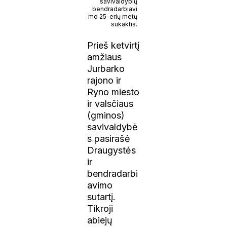
savivaldybių
bendradarbiavi
mo 25-erių metų
sukaktis.
Prieš ketvirtį
amžiaus
Jurbarko
rajono ir
Ryno miesto
ir valsčiaus
(gminos)
savivaldybė
s pasirašė
Draugystės
ir
bendradarbi
avimo
sutartį.
Tikroji
abiejų