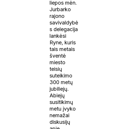
liepos mėn.
Jurbarko
rajono
savivaldybė
s delegacija
lankėsi
Ryne, kuris
tais metais
šventė
miesto
teisių
suteikimo
300 metų
jubiliejų.
Abiejų
susitikimų
metu įvyko
nemažai
diskusijų
apie