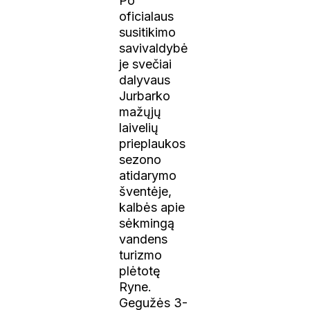
Po
oficialaus
susitikimo
savivaldybė
je svečiai
dalyvaus
Jurbarko
mažųjų
laivelių
prieplaukos
sezono
atidarymo
šventėje,
kalbės apie
sėkmingą
vandens
turizmo
plėtotę
Ryne.
Gegužės 3-