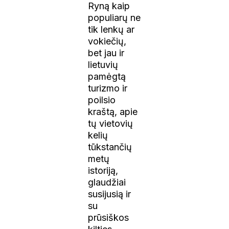
Ryną kaip
populiarų ne
tik lenkų ar
vokiečių,
bet jau ir
lietuvių
pamėgtą
turizmo ir
poilsio
kraštą, apie
tų vietovių
kelių
tūkstančių
metų
istoriją,
glaudžiai
susijusią ir
su
prūsiškos