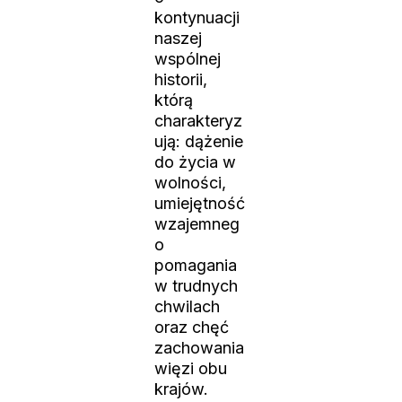
kontynuacji
naszej
wspólnej
historii,
którą
charakteryz
ują: dążenie
do życia w
wolności,
umiejętność
wzajemneg
o
pomagania
w trudnych
chwilach
oraz chęć
zachowania
więzi obu
krajów.