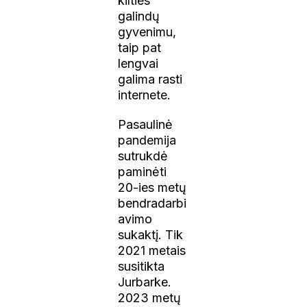
kilties
galindų
gyvenimu,
taip pat
lengvai
galima rasti
internete.
Pasaulinė
pandemija
sutrukdė
paminėti
20-ies metų
bendradarbi
avimo
sukaktį. Tik
2021 metais
susitikta
Jurbarke.
2023 metų