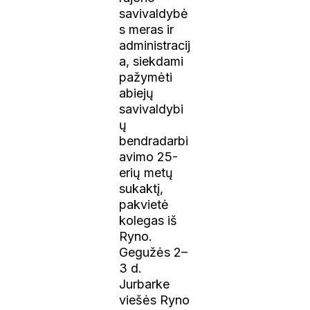
savivaldybė
s meras ir
administracij
a, siekdami
pažymėti
abiejų
savivaldybi
ų
bendradarbi
avimo 25-
erių metų
sukaktį,
pakvietė
kolegas iš
Ryno.
Gegužės 2–
3 d.
Jurbarke
viešės Ryno