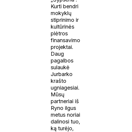
Kurti bendri
mokyklų
stiprinimo ir
kultūrinės
plėtros
finansavimo
projektai.
Daug
pagalbos
sulaukė
Jurbarko
krašto
ugniagesiai.
Mūsų
partneriai iš
Ryno ilgus
metus noriai
dalinosi tuo,
ką turėjo,