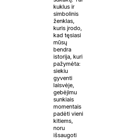
kuklus ir
simbolinis
ženklas,
kuris įrodo,
kad tęsiasi
mūsų
bendra
istorija, kuri
pažymėta:
siekiu
gyventi
laisvėje,
gebėjimu
sunkiais
momentais
padėti vieni
kitiems,
noru
išsaugoti