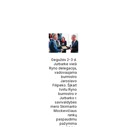
Gegužės 2-3 d.
Jurbarke vieši
Ryno delegacija,
vadovaujama
burmistro
Jaroslavo
Filipeko. Šįkart
tvirtu Ryno
burmistro ir
Jurbarko r.
savivaldybės
mero Skirmanto
Mockevičiaus
rankų
paspaudimu
pažymima