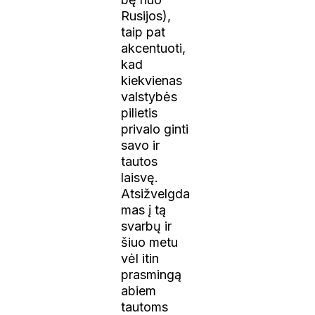
Rusijos),
taip pat
akcentuoti,
kad
kiekvienas
valstybės
pilietis
privalo ginti
savo ir
tautos
laisvę.
Atsižvelgda
mas į tą
svarbų ir
šiuo metu
vėl itin
prasmingą
abiem
tautoms