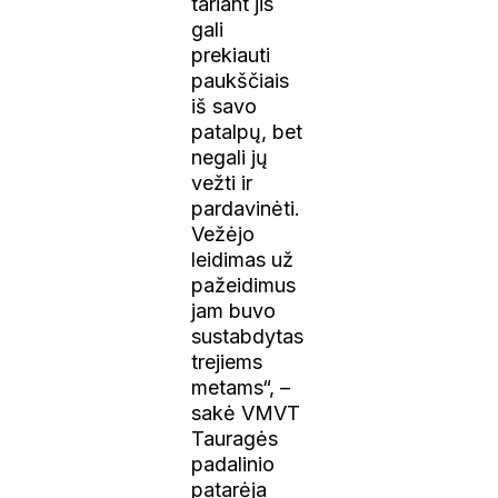
tariant jis
gali
prekiauti
paukščiais
iš savo
patalpų, bet
negali jų
vežti ir
pardavinėti.
Vežėjo
leidimas už
pažeidimus
jam buvo
sustabdytas
trejiems
metams“, –
sakė VMVT
Tauragės
padalinio
patarėja