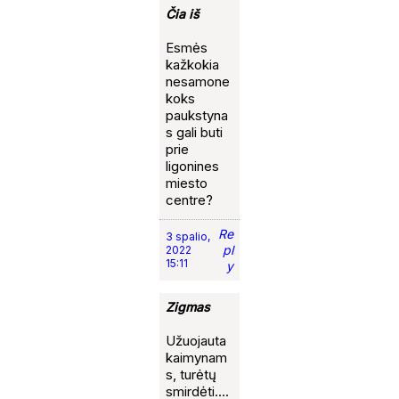
Čia iš
Esmės
kažkokia
nesamone
koks
paukstyna
s gali buti
prie
ligonines
miesto
centre?
Re
3 spalio,
pl
2022
15:11
y
Zigmas
Užuojauta
kaimynam
s, turėtų
smirdėti….