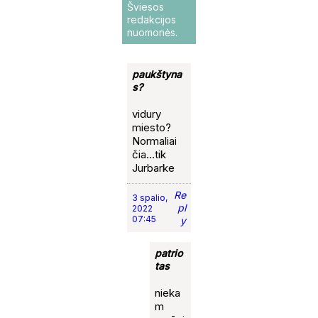
Šviesos
redakcijos
nuomonės.
paukštyna
s?
vidury
miesto?
Normaliai
čia…tik
Jurbarke
Re
3 spalio,
pl
2022
07:45
y
patrio
tas
nieka
m