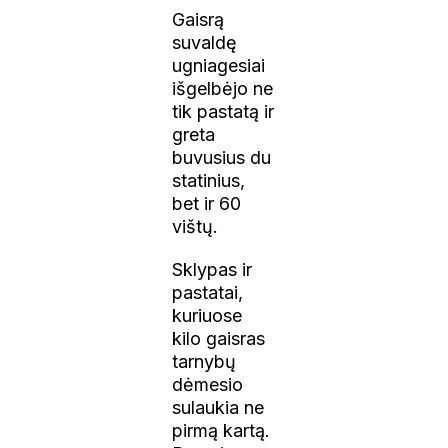
Gaisrą
suvaldę
ugniagesiai
išgelbėjo ne
tik pastatą ir
greta
buvusius du
statinius,
bet ir 60
vištų.
Sklypas ir
pastatai,
kuriuose
kilo gaisras
tarnybų
dėmesio
sulaukia ne
pirmą kartą.