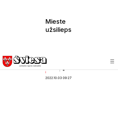
Mieste
užsilieps
nojo
paukšty
nas
(4)
Kriminala
Švies
a
i
2022.10.03 09:27