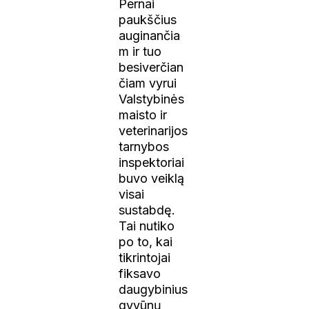
Pernai
paukščius
auginančia
m ir tuo
besiverčian
čiam vyrui
Valstybinės
maisto ir
veterinarijos
tarnybos
inspektoriai
buvo veiklą
visai
sustabdę.
Tai nutiko
po to, kai
tikrintojai
fiksavo
daugybinius
gyvūnų