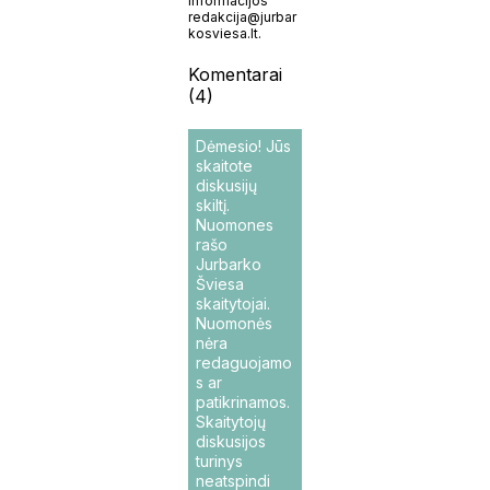
informacijos
redakcija@jurbar
kosviesa.lt.
Komentarai
(4)
Dėmesio! Jūs
skaitote
diskusijų
skiltį.
Nuomones
rašo
Jurbarko
Šviesa
skaitytojai.
Nuomonės
nėra
redaguojamo
s ar
patikrinamos.
Skaitytojų
diskusijos
turinys
neatspindi