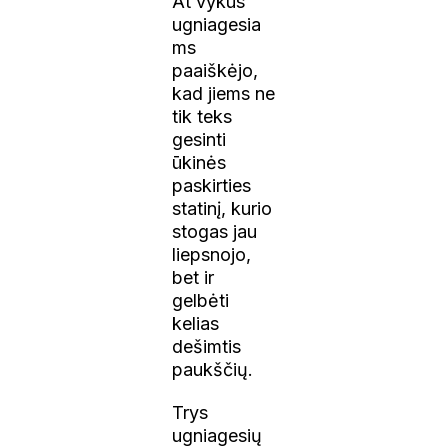
At vykus
ugniagesia
ms
paaiškėjo,
kad jiems ne
tik teks
gesinti
ūkinės
paskirties
statinį, kurio
stogas jau
liepsnojo,
bet ir
gelbėti
kelias
dešimtis
paukščių.
Trys
ugniagesių