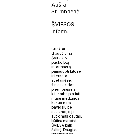
Aušra
Stumbrienė.
ŠVIESOS
inform.
Griežtai
draudžiama
ŠVIESOS
paskelbtą
informaciją
panaudoti kitose
interneto
svetainėse,
žiniasklaidos
priemonėse ar
kitur arba platinti
mūsų medžiagą
kuriuo nors
pavidalu be
sutikimo, o jei
sutikimas gautas,
būtina nurodyti
ŠVIESĄ kaip
šaltinį. Daugiau