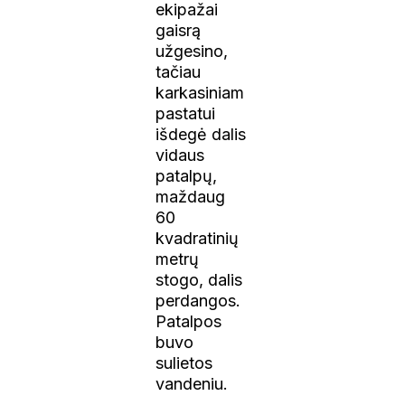
ekipažai
gaisrą
užgesino,
tačiau
karkasiniam
pastatui
išdegė dalis
vidaus
patalpų,
maždaug
60
kvadratinių
metrų
stogo, dalis
perdangos.
Patalpos
buvo
sulietos
vandeniu.