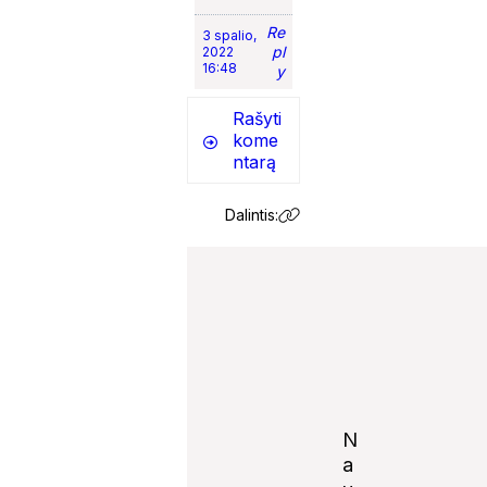
Re
3 spalio,
pl
2022
16:48
y
Rašyti
kome
ntarą
Dalintis:
N
a