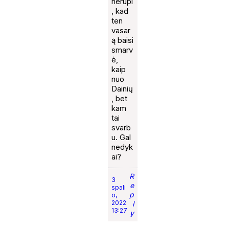
nerūpi
, kad
ten
vasar
ą baisi
smarv
ė,
kaip
nuo
Dainių
, bet
kam
tai
svarb
u. Gal
nedyk
ai?
R
3
e
spali
p
o,
2022
l
13:27
y