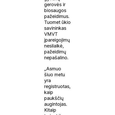
gerovės ir
biosaugos
pažeidimus.
Tuomet ūkio
savininkas
VMVT
įpareigojimų
nesilaikė,
pažeidimų
nepašalino.
„Asmuo
šiuo metu
yra
registruotas,
kaip
paukščių
augintojas.
Kitaip