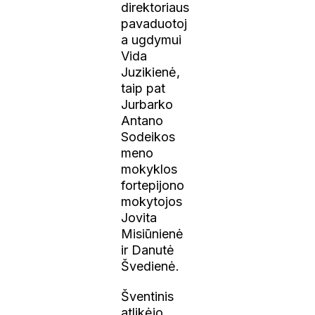
direktoriaus
pavaduotoj
a ugdymui
Vida
Juzikienė,
taip pat
Jurbarko
Antano
Sodeikos
meno
mokyklos
fortepijono
mokytojos
Jovita
Misiūnienė
ir Danutė
Švedienė.
Šventinis
atlikėjo