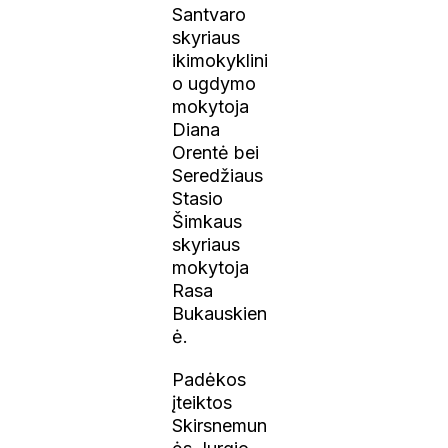
Santvaro
skyriaus
ikimokyklini
o ugdymo
mokytoja
Diana
Orentė bei
Seredžiaus
Stasio
Šimkaus
skyriaus
mokytoja
Rasa
Bukauskien
ė.
Padėkos
įteiktos
Skirsnemun