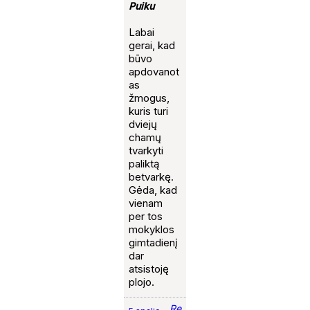
Puiku
Labai
gerai, kad
būvo
apdovanot
as
žmogus,
kuris turi
dviejų
chamų
tvarkyti
paliktą
betvarkę.
Gėda, kad
vienam
per tos
mokyklos
gimtadienį
dar
atsistoję
plojo.
Re