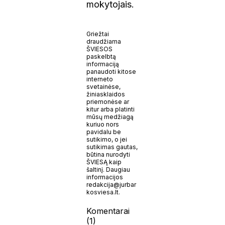
mokytojais.
Griežtai
draudžiama
ŠVIESOS
paskelbtą
informaciją
panaudoti kitose
interneto
svetainėse,
žiniasklaidos
priemonėse ar
kitur arba platinti
mūsų medžiagą
kuriuo nors
pavidalu be
sutikimo, o jei
sutikimas gautas,
būtina nurodyti
ŠVIESĄ kaip
šaltinį. Daugiau
informacijos
redakcija@jurbar
kosviesa.lt.
Komentarai
(1)