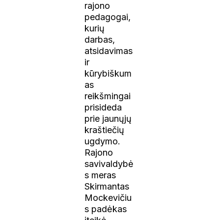
rajono
pedagogai,
kurių
darbas,
atsidavimas
ir
kūrybiškum
as
reikšmingai
prisideda
prie jaunųjų
kraštiečių
ugdymo.
Rajono
savivaldybė
s meras
Skirmantas
Mockevičiu
s padėkas