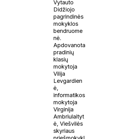
Vytauto
Didžiojo
pagrindinės
mokyklos
bendruome
nė.
Apdovanota
pradinių
klasių
mokytoja
Vilija
Levgardien
ė,
informatikos
mokytoja
Virginija
Ambriulaityt
ė, Viešvilės
skyriaus
priešmokykl