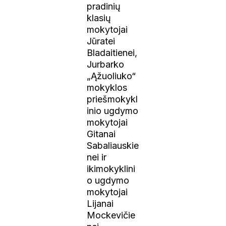
pradinių
klasių
mokytojai
Jūratei
Bladaitienei,
Jurbarko
„Ąžuoliuko“
mokyklos
priešmokykl
inio ugdymo
mokytojai
Gitanai
Sabaliauskie
nei ir
ikimokyklini
o ugdymo
mokytojai
Lijanai
Mockevičie