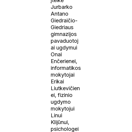
įteikė
Jurbarko
Antano
Giedraičio-
Giedriaus
gimnazijos
pavaduotoj
ai ugdymui
Onai
Enčerienei,
informatikos
mokytojai
Erikai
Liutkevičien
ei, fizinio
ugdymo
mokytojui
Linui
Klijūnui,
psichologei