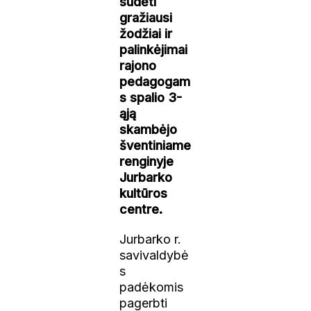
sudėti
gražiausi
žodžiai ir
palinkėjimai
rajono
pedagogam
s spalio 3-
ąją
skambėjo
šventiniame
renginyje
Jurbarko
kultūros
centre.
Jurbarko r.
savivaldybė
s
padėkomis
pagerbti