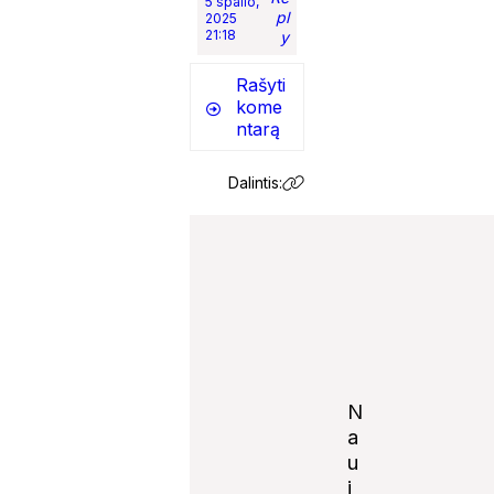
5 spalio,
pl
2025
21:18
y
Rašyti
kome
ntarą
Dalintis:
N
a
u
j