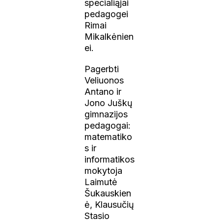
specialiąjai
pedagogei
Rimai
Mikalkėnien
ei.
Pagerbti
Veliuonos
Antano ir
Jono Juškų
gimnazijos
pedagogai:
matematiko
s ir
informatikos
mokytoja
Laimutė
Šukauskien
ė, Klausučių
Stasio