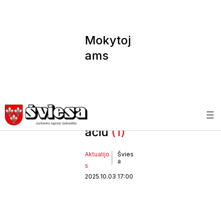
Mokytoj
ams
skambėj
o
nuoširdž
iausias
ačiū
(1)
Aktualijo
Švies
a
s
2025.10.03 17:00