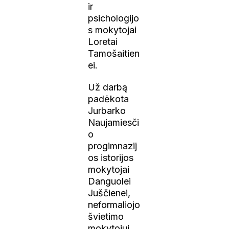
ir
psichologijo
s mokytojai
Loretai
Tamošaitien
ei.
Už darbą
padėkota
Jurbarko
Naujamiesči
o
progimnazij
os istorijos
mokytojai
Danguolei
Juščienei,
neformaliojo
švietimo
mokytojui