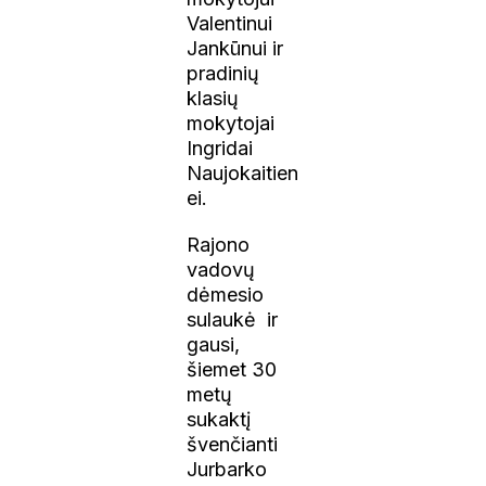
Valentinui
Jankūnui ir
pradinių
klasių
mokytojai
Ingridai
Naujokaitien
ei.
Rajono
vadovų
dėmesio
sulaukė ir
gausi,
šiemet 30
metų
sukaktį
švenčianti
Jurbarko