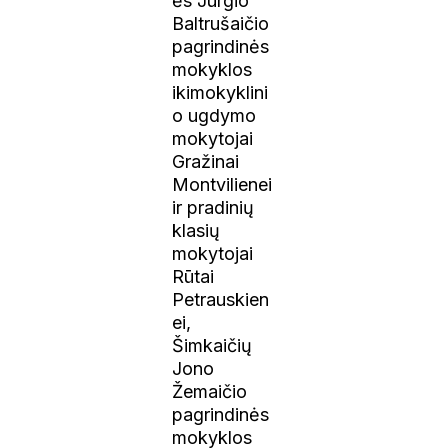
ės Jurgio
Baltrušaičio
pagrindinės
mokyklos
ikimokyklini
o ugdymo
mokytojai
Gražinai
Montvilienei
ir pradinių
klasių
mokytojai
Rūtai
Petrauskien
ei,
Šimkaičių
Jono
Žemaičio
pagrindinės
mokyklos