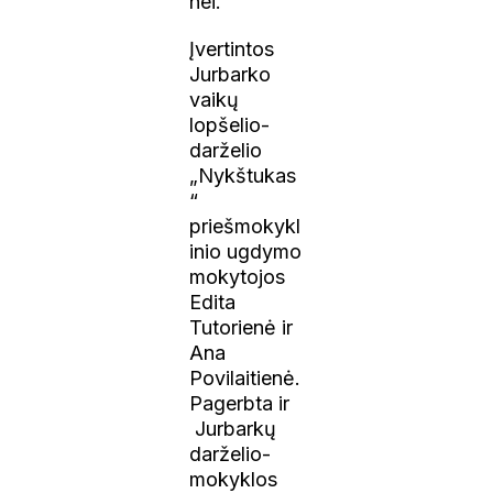
nei.
Įvertintos
Jurbarko
vaikų
lopšelio-
darželio
„Nykštukas
“
priešmokykl
inio ugdymo
mokytojos
Edita
Tutorienė ir
Ana
Povilaitienė.
Pagerbta ir
Jurbarkų
darželio-
mokyklos