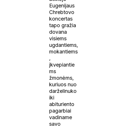
Eugenijaus
Chrebtovo
koncertas
tapo gražia
dovana
visiems
ugdantiems,
mokantiems
,
įkvepiantie
ms
žmonėms,
kuriuos nuo
darželinuko
iki
abituriento
pagarbiai
vadiname
savo