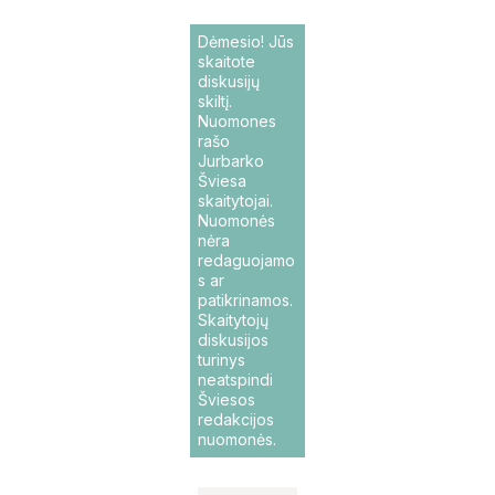
Dėmesio! Jūs
skaitote
diskusijų
skiltį.
Nuomones
rašo
Jurbarko
Šviesa
skaitytojai.
Nuomonės
nėra
redaguojamo
s ar
patikrinamos.
Skaitytojų
diskusijos
turinys
neatspindi
Šviesos
redakcijos
nuomonės.