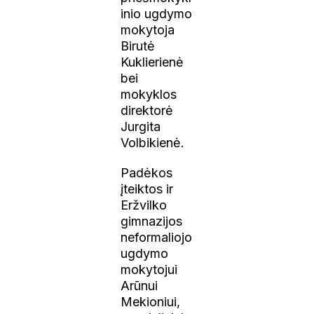
inio ugdymo
mokytoja
Birutė
Kuklierienė
bei
mokyklos
direktorė
Jurgita
Volbikienė.
Padėkos
įteiktos ir
Eržvilko
gimnazijos
neformaliojo
ugdymo
mokytojui
Arūnui
Mekioniui,