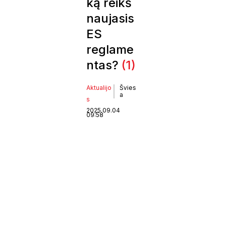
ką reikš
naujasis
ES
reglame
ntas?
(1)
Aktualijo
Švies
a
s
2025.09.04
09:58