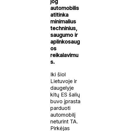
jog
automobilis
atitinka
minimalius
techninius,
saugumo ir
aplinkosaug
os
reikalavimu
s.
Iki šiol
Lietuvoje ir
daugelyje
kitų ES šalių
buvo įprasta
parduoti
automobilį
neturint TA.
Pirkėjas