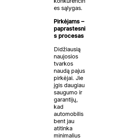
konkurencin
es sąlygas.
Pirkėjams –
paprastesni
s procesas
Didžiausią
naujosios
tvarkos
naudą pajus
pirkėjai. Jie
įgis daugiau
saugumo ir
garantijų,
kad
automobilis
bent jau
atitinka
minimalius