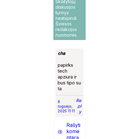
Skaitytojų
diskusijos
turinys
neatspindi
Šviesos
redakcijos
nuomonės.
cha
papirks
tech
apziura ir
bus tipo su
ta
Re
6
pl
rugsėjo,
2025 11:11
y
Rašyti
kome
ntarą