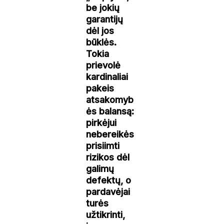
be jokių
garantijų
dėl jos
būklės.
Tokia
prievolė
kardinaliai
pakeis
atsakomyb
ės balansą:
pirkėjui
nebereikės
prisiimti
rizikos dėl
galimų
defektų, o
pardavėjai
turės
užtikrinti,