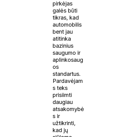
pirkėjas
galės būti
tikras, kad
automobilis
bent jau
atitinka
bazinius
saugumo ir
aplinkosaug
os
standartus.
Pardavėjam
s teks
prisiimti
daugiau
atsakomybė
s ir
užtikrinti,
kad jų