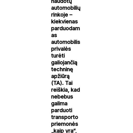
naudotų
automobilių
rinkoje –
kiekvienas
parduodam
as
automobilis
privalės
turėti
galiojančią
techninę
apžiūrą
(TA). Tai
reiškia, kad
nebebus
galima
parduoti
transporto
priemonės
„kaip yra“,