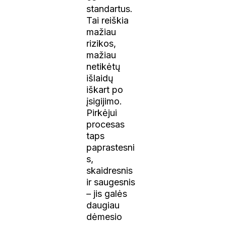
standartus.
Tai reiškia
mažiau
rizikos,
mažiau
netikėtų
išlaidų
iškart po
įsigijimo.
Pirkėjui
procesas
taps
paprastesni
s,
skaidresnis
ir saugesnis
– jis galės
daugiau
dėmesio