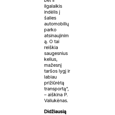
bet ir
ilgalaikis
indėlis į
šalies
automobilių
parko
atsinaujinim
ą. O tai
reiškia
saugesnius
kelius,
mažesnį
taršos lygį ir
labiau
prižiūrėtą
transportą“,
– aiškina P.
Valiukėnas.
Didžiausią