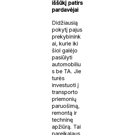
iššūkį patirs
pardavėjai
Didžiausią
pokytį pajus
prekybinink
ai, kurie iki
šiol galėjo
pasiūlyti
automobiliu
s be TA. Jie
turės
investuoti į
transporto
priemonių
paruošimą,
remontą ir
techninę
apžiūrą. Tai
pareikalaus