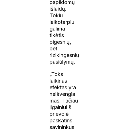
papildomų
išlaidų.
Tokiu
laikotarpiu
galima
tikėtis
pigesnių,
bet
rizikingesnių
pasiūlymų.
„Toks
laikinas
efektas yra
neišvengia
mas. Tačiau
ilgainiui ši
prievolė
paskatins
savininkus