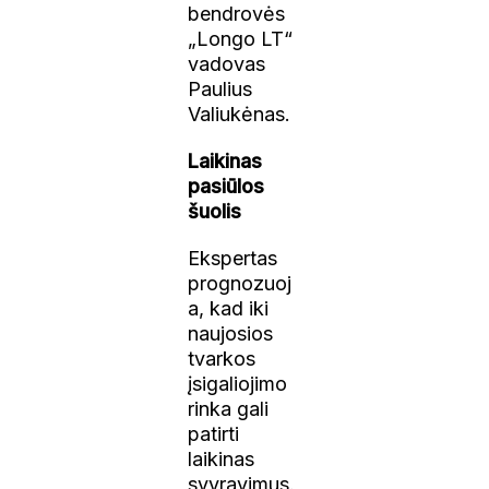
bendrovės
„Longo LT“
vadovas
Paulius
Valiukėnas.
Laikinas
pasiūlos
šuolis
Ekspertas
prognozuoj
a, kad iki
naujosios
tvarkos
įsigaliojimo
rinka gali
patirti
laikinas
svyravimus.