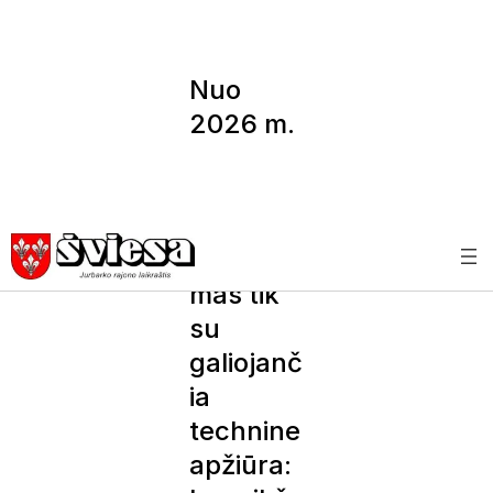
Nuo
2026 m.
–
automob
ilių
pardavi
mas tik
su
galiojanč
ia
technine
apžiūra: