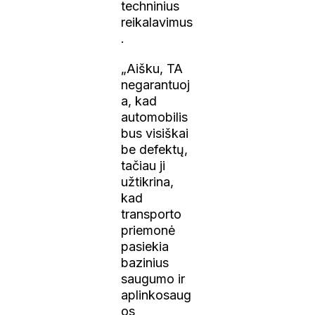
techninius
reikalavimus
.
„Aišku, TA
negarantuoj
a, kad
automobilis
bus visiškai
be defektų,
tačiau ji
užtikrina,
kad
transporto
priemonė
pasiekia
bazinius
saugumo ir
aplinkosaug
os