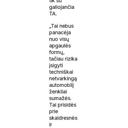
tik su
galiojančia
TA.
„Tai nebus
panacėja
nuo visų
apgaulės
formų,
tačiau rizika
įsigyti
techniškai
netvarkingą
automobilį
ženkliai
sumažės.
Tai prisidės
prie
skaidresnės
ir