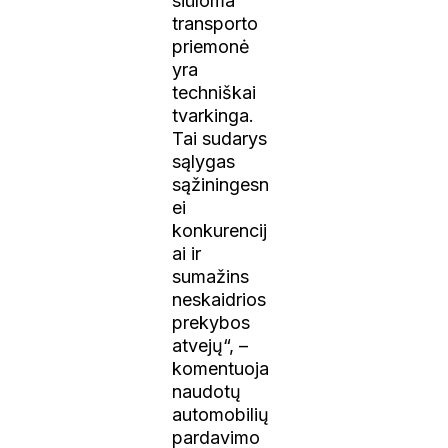
siūloma
transporto
priemonė
yra
techniškai
tvarkinga.
Tai sudarys
sąlygas
sąžiningesn
ei
konkurencij
ai ir
sumažins
neskaidrios
prekybos
atvejų“, –
komentuoja
naudotų
automobilių
pardavimo