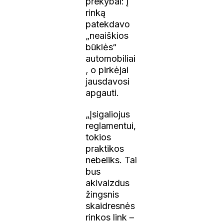
prekybai: į
rinką
patekdavo
„neaiškios
būklės“
automobiliai
, o pirkėjai
jausdavosi
apgauti.
„Įsigaliojus
reglamentui,
tokios
praktikos
nebeliks. Tai
bus
akivaizdus
žingsnis
skaidresnės
rinkos link –