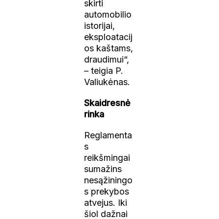
skirti
automobilio
istorijai,
eksploatacij
os kaštams,
draudimui“,
– teigia P.
Valiukėnas.
Skaidresnė
rinka
Reglamenta
s
reikšmingai
sumažins
nesąžiningo
s prekybos
atvejus. Iki
šiol dažnai