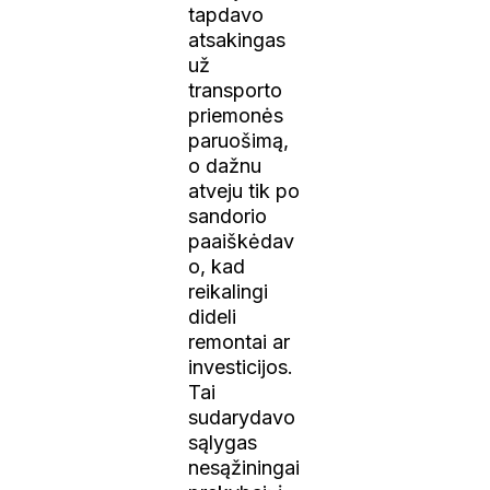
tapdavo
atsakingas
už
transporto
priemonės
paruošimą,
o dažnu
atveju tik po
sandorio
paaiškėdav
o, kad
reikalingi
dideli
remontai ar
investicijos.
Tai
sudarydavo
sąlygas
nesąžiningai