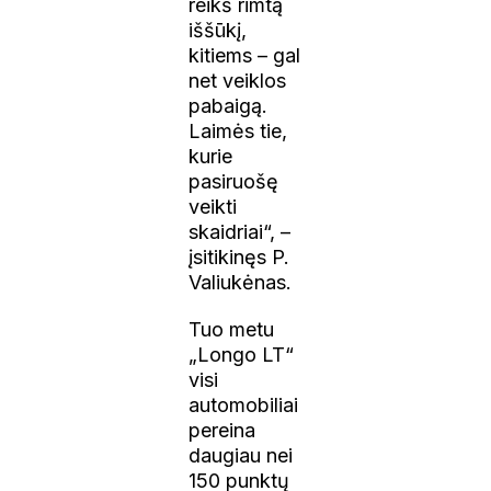
reikš rimtą
iššūkį,
kitiems – gal
net veiklos
pabaigą.
Laimės tie,
kurie
pasiruošę
veikti
skaidriai“, –
įsitikinęs P.
Valiukėnas.
Tuo metu
„Longo LT“
visi
automobiliai
pereina
daugiau nei
150 punktų