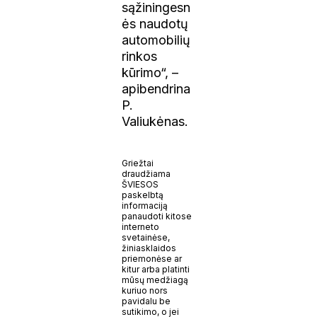
sąžiningesn
ės naudotų
automobilių
rinkos
kūrimo“, –
apibendrina
P.
Valiukėnas.
Griežtai
draudžiama
ŠVIESOS
paskelbtą
informaciją
panaudoti kitose
interneto
svetainėse,
žiniasklaidos
priemonėse ar
kitur arba platinti
mūsų medžiagą
kuriuo nors
pavidalu be
sutikimo, o jei