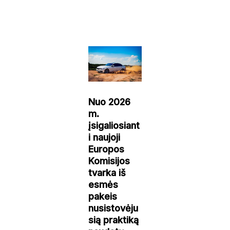
Nuo 2026
m.
įsigaliosiant
i naujoji
Europos
Komisijos
tvarka iš
esmės
pakeis
nusistovėju
sią praktiką