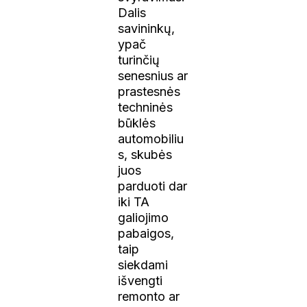
Dalis
savininkų,
ypač
turinčių
senesnius ar
prastesnės
techninės
būklės
automobiliu
s, skubės
juos
parduoti dar
iki TA
galiojimo
pabaigos,
taip
siekdami
išvengti
remonto ar