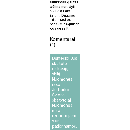
sutikimas gautas,
būtina nurodyti
ŠVIESĄ kaip
šaltinį. Daugiau
informacijos
redakcija@jurbar
kosviesa.lt.
Komentarai
(1)
Dėmesio! Jūs
skaitote
diskusijų
skiltį.
Nuomones
rašo
Jurbarko
Šviesa
skaitytojai.
Nuomonės
nėra
redaguojamo
s ar
patikrinamos.