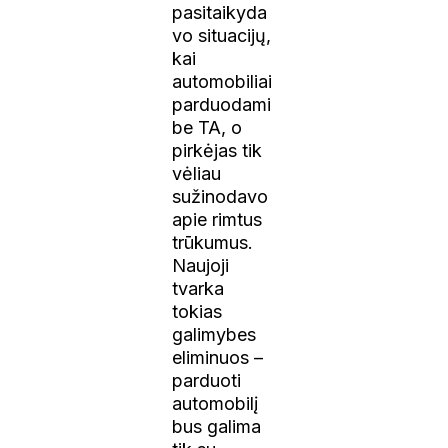
pasitaikyda
vo situacijų,
kai
automobiliai
parduodami
be TA, o
pirkėjas tik
vėliau
sužinodavo
apie rimtus
trūkumus.
Naujoji
tvarka
tokias
galimybes
eliminuos –
parduoti
automobilį
bus galima